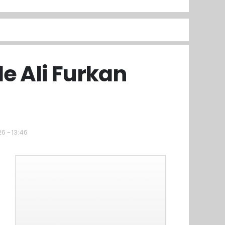
le Ali Furkan
i
6 - 13:46