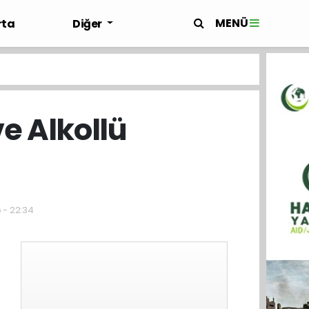
MENÜ
rta
Diğer
ve Alkollü
6 - 22:34