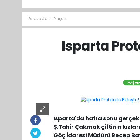
Anasayfa
Yaşam
Isparta Prot
YAŞA
Isparta'da hafta sonu gerçekl
Ş.Tahir Çakmak çiftinin kızlar
Göç İdaresi Müdürü Recep Batu 