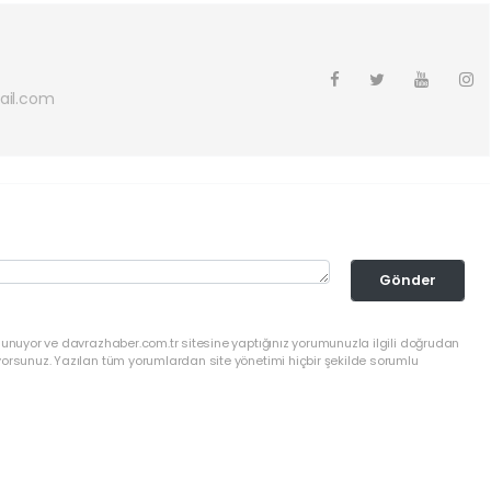
ail.com
Gönder
lunuyor ve davrazhaber.com.tr sitesine yaptığınız yorumunuzla ilgili doğrudan
yorsunuz. Yazılan tüm yorumlardan site yönetimi hiçbir şekilde sorumlu