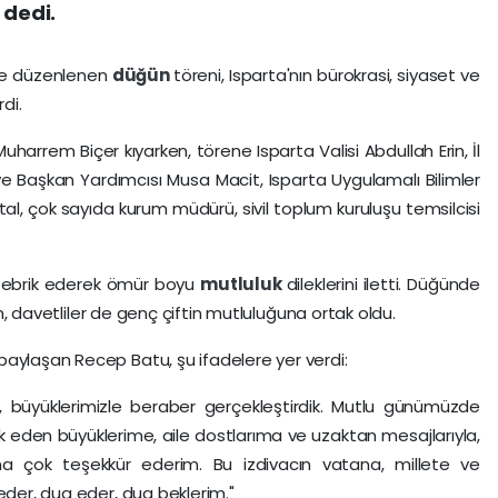
 dedi.
nde düzenlenen
düğün
töreni, Isparta'nın bürokrasi, siyaset ve
di.
Muharrem Biçer kıyarken, törene Isparta Valisi Abdullah Erin, İl
ye Başkan Yardımcısı Musa Macit, Isparta Uygulamalı Bilimler
atal, çok sayıda kurum müdürü, sivil toplum kuruluşu temsilcisi
i tebrik ederek ömür boyu
mutluluk
dileklerini iletti. Düğünde
ken, davetliler de genç çiftin mutluluğuna ortak oldu.
aylaşan Recep Batu, şu ifadelere yer verdi:
a, büyüklerimizle beraber gerçekleştirdik. Mutlu günümüzde
k eden büyüklerime, aile dostlarıma ve uzaktan mesajlarıyla,
arıma çok teşekkür ederim. Bu izdivacın vatana, millete ve
eder, dua eder, dua beklerim."