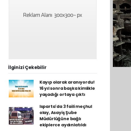
İlginizi Çekebilir
Kayıp olarak aranıyordu!
16 yıl sonra başka kimlikle
yaşadığı ortaya çıktı
Isparta'da 3 faili meçhul
olay, Asayiş Şube
Müdürlüğüne bağlı
ekiplerce aydınlatıldı