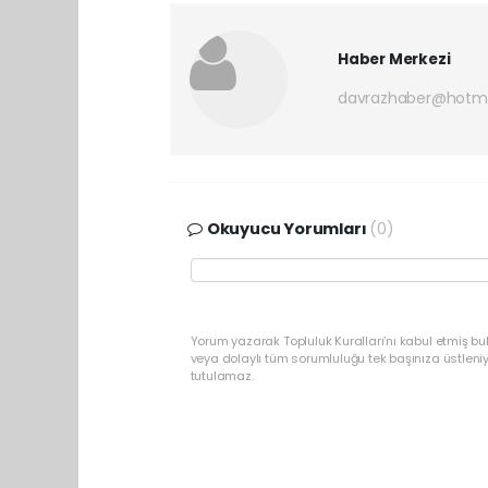
Haber Merkezi
davrazhaber@hotm
Okuyucu Yorumları
(0)
Yorum yazarak Topluluk Kuralları’nı kabul etmiş bu
veya dolaylı tüm sorumluluğu tek başınıza üstleni
tutulamaz.