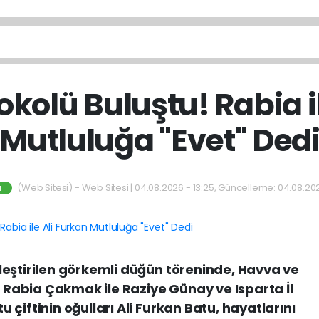
okolü Buluştu! Rabia i
Mutluluğa "Evet" Ded
(Web Sitesi) - Web Sitesi | 04.08.2026 - 13:25, Güncelleme: 04.08.202
M
eştirilen görkemli düğün töreninde, Havva ve
ı Rabia Çakmak ile Raziye Günay ve Isparta İl
çiftinin oğulları Ali Furkan Batu, hayatlarını