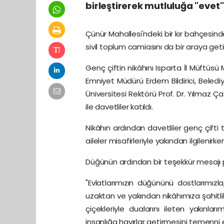
birleştirerek mutluluğa "evet"
Çünür Mahallesi'ndeki bir kır bahçesi
sivil toplum camiasını da bir araya getir
Genç çiftin nikâhını Isparta İl Müftüsü 
Emniyet Müdürü Erdem Bildirici, Beledi
Üniversitesi Rektörü Prof. Dr. Yılmaz Ç
ile davetliler katıldı.
Nikâhın ardından davetliler genç çift
aileler misafirleriyle yakından ilgilenir
Düğünün ardından bir teşekkür mesajı p
"Evlatlarımızın düğününü dostlarımızl
uzaktan ve yakından nikâhımıza şahitli
çiçekleriyle dualarını ileten yakınl
insanlığa hayırlar getirmesini temenni 