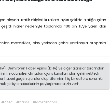
 olayda, trafik ekipleri kurallara aykırı şekilde trafiğe çıkan
eşitli ihlaller nedeniyle toplamda 400 bin TL’ye yakın idari
llanılan motosiklet, olay yerinden çekici yardımıyla otoparka
(İHA), Demirören Haber Ajansı (DHA) ve diğer ajanslar tarafından
erinin müdahalesi olmadan ajans kanallarından çekilmektedir.
r haberi geçen ajanslar olup sitemizin hiç bir editörü sorumlu
k şartıyla haberlerinin paylaşılmasına izin verir.
#ceza
#haber
#davrazhaber