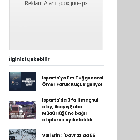
İlginizi Çekebilir
Isparta'ya Em.Tuğgeneral
Ömer Faruk Küçük geliyor
Isparta'da 3 faili meçhul
olay, Asayiş Şube
Müdürlüğüne bağlı
ekiplerce aydınlatıldı
Vali Erin: ''Davraz'da 55