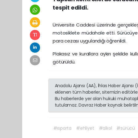
tespit edildi.
Üniversite Caddesi üzerinde gerçekleşen
motosiklete müdahale etti. Sürücüye ç
para cezası uygulandığı öğrenildi.
Plakasız ve kurallara aykırı şekilde ku
götürüldü.
Anadolu Ajansı (AA), İhlas Haber Ajansı 
eklenen tüm haberler, sitemizin editörl
Bu haberlerde yer alan hukuki muhatapla
tutulamaz. Davraz Haber kaynak belirtilme
#ısparta
#ehliyet
#alkol
#sürücü