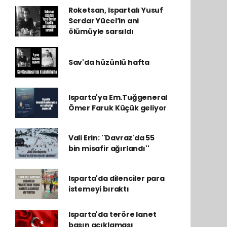
Roketsan, Ispartalı Yusuf
Serdar Yücel’in ani
ölümüyle sarsıldı
Sav'da hüzünlü hafta
Isparta'ya Em.Tuğgeneral
Ömer Faruk Küçük geliyor
Vali Erin: ''Davraz'da 55
bin misafir ağırlandı''
Isparta'da dilenciler para
istemeyi bıraktı
Isparta'da teröre lanet
basın açıklaması