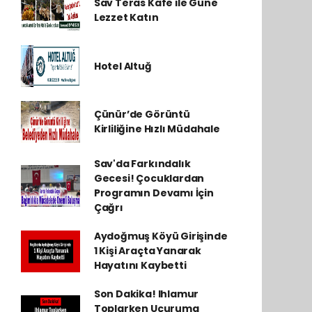
Sav Teras Kafe ile Güne
Lezzet Katın
Hotel Altuğ
Çünür’de Görüntü
Kirliliğine Hızlı Müdahale
Sav'da Farkındalık
Gecesi! Çocuklardan
Programın Devamı İçin
Çağrı
Aydoğmuş Köyü Girişinde
1 Kişi Araçta Yanarak
Hayatını Kaybetti
Son Dakika! Ihlamur
Toplarken Uçuruma