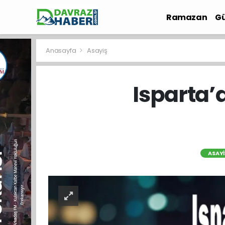
Ramazan
Gü
İlçe Haberleri
Anasayfa
Asayiş
Isparta’d
ASAYI