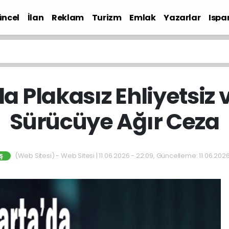
ncel
İlan
Reklam
Turizm
Emlak
Yazarlar
Ispa
Gündem
a Plakasız Ehliyetsiz 
Sürücüye Ağır Ceza
(Web Sitesi) - Web Sitesi | 11.06.2026 - 22:09, Güncelleme: 11.06.202
Ş