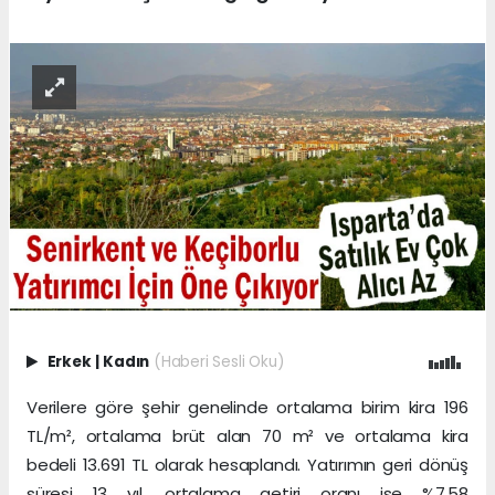
Erkek
|
Kadın
(Haberi Sesli Oku)
Verilere göre şehir genelinde ortalama birim kira 196
TL/m², ortalama brüt alan 70 m² ve ortalama kira
bedeli 13.691 TL olarak hesaplandı. Yatırımın geri dönüş
süresi 13 yıl, ortalama getiri oranı ise %7,58