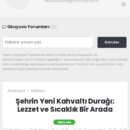
davrazhaber@hotmail.com
Okuyucu Yorumları
(0)
Gönder
Yorum yazarak Topluluk Kuralları’nı kabul etmiş bulunuyor ve
davrazhaber.com.tr sitesine yaptığınız yorumunuzla ilgili doğrudan veya dolaylı
tüm sorumluluğu tek başınıza üstleniyorsunuz. Yazılan tüm yorumlardan site
yönetimi hiçbir şekilde sorumlu tutulamaz.
Anasayfa
Reklam
Şehrin Yeni Kahvaltı Durağı:
Lezzet ve Sıcaklık Bir Arada
REKLAM
(Web Sitesi) - Web Sitesi | 05.12.2025 - 21:43, Güncelleme: 30.05.2026