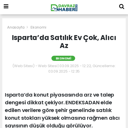
Anasayfa
Ekonomi
Isparta’da Satılık Ev Çok, Alıcı
Az
EKONOMI
(Web Sitesi) - Web Sitesi | 03.09.2025 - 12:22, Güncelleme:
03.09.2025 - 12:35
Isparta’da konut piyasasında arz ve talep
dengesi dikkat çekiyor. ENDEKSADAN elde
edilen verilere göre şehir genelinde satılık
konut stokları yüksek olmasına rağmen alıcı
sayısının düşük olduğu görülüyor.