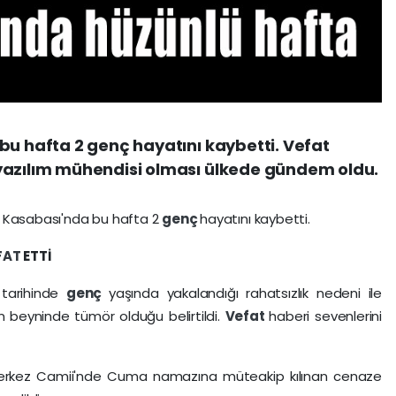
bu hafta 2 genç hayatını kaybetti. Vefat
yazılım mühendisi olması ülkede gündem oldu.
v Kasabası'nda bu hafta 2
genç
hayatını kaybetti.
FAT
ETTİ
tarihinde
genç
yaşında yakalandığı rahatsızlık nedeni ile
ün beyninde tümör olduğu belirtildi.
Vefat
haberi sevenlerini
rkez Camii'nde Cuma namazına müteakip kılınan cenaze