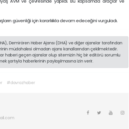
e Iyaş AVM ve çevresinde yapıldı. Bu kapsamda araçlar ve
şların güvenliği için kararlılıkla devam edeceğini vurguladı.
(İHA), Demirören Haber Ajansı (DHA) ve diğer ajanslar tarafından
erinin müdahalesi olmadan ajans kanallarından çekilmektedir.
r haberi geçen ajanslar olup sitemizin hiç bir editörü sorumlu
k şartıyla haberlerinin paylaşılmasına izin verir.
r
#davrazhaber
ail.com