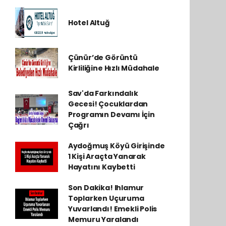
Hotel Altuğ
Çünür’de Görüntü
Kirliliğine Hızlı Müdahale
Sav'da Farkındalık
Gecesi! Çocuklardan
Programın Devamı İçin
Çağrı
Aydoğmuş Köyü Girişinde
1 Kişi Araçta Yanarak
Hayatını Kaybetti
Son Dakika! Ihlamur
Toplarken Uçuruma
Yuvarlandı! Emekli Polis
Memuru Yaralandı