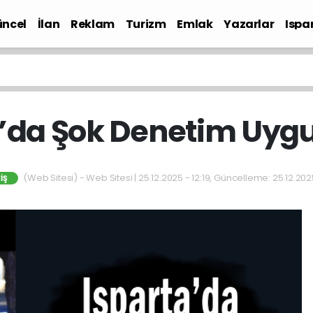
ncel
İlan
Reklam
Turizm
Emlak
Yazarlar
Ispa
Gündem
a’da Şok Denetim Uyg
(Web Sitesi) - Web Sitesi | 25.12.2025 - 12:19, Güncelleme: 25.12.2025
IŞ