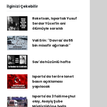
İlginizi Çekebilir
Roketsan, Ispartalı Yusuf
Serdar Yücel’in ani
ölümüyle sarsıldı
Vali Erin: ''Davraz'da 55
bin misafir ağırlandı''
Sav'da hüzünlü hafta
Isparta'da teröre lanet
basın açıklaması
yapılacak
Isparta'da 3 faili meçhul
olay, Asayiş Şube
Müdürlüğüne bağlı