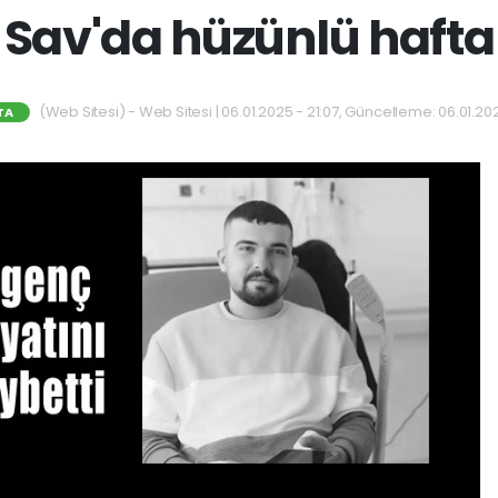
Sav'da hüzünlü hafta
(Web Sitesi) - Web Sitesi | 06.01.2025 - 21:07, Güncelleme: 06.01.202
TA