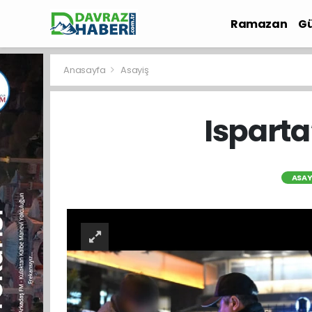
Ramazan
Gü
İlçe Haberleri
Anasayfa
Asayiş
Ispart
ASAY