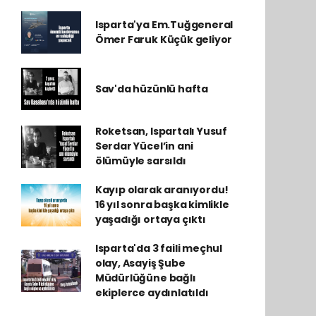
Isparta'ya Em.Tuğgeneral
Ömer Faruk Küçük geliyor
Sav'da hüzünlü hafta
Roketsan, Ispartalı Yusuf
Serdar Yücel’in ani
ölümüyle sarsıldı
Kayıp olarak aranıyordu!
16 yıl sonra başka kimlikle
yaşadığı ortaya çıktı
Isparta'da 3 faili meçhul
olay, Asayiş Şube
Müdürlüğüne bağlı
ekiplerce aydınlatıldı