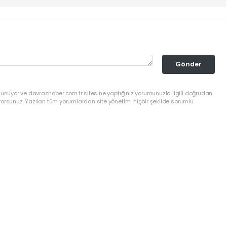
Gönder
lunuyor ve davrazhaber.com.tr sitesine yaptığınız yorumunuzla ilgili doğrudan
yorsunuz. Yazılan tüm yorumlardan site yönetimi hiçbir şekilde sorumlu