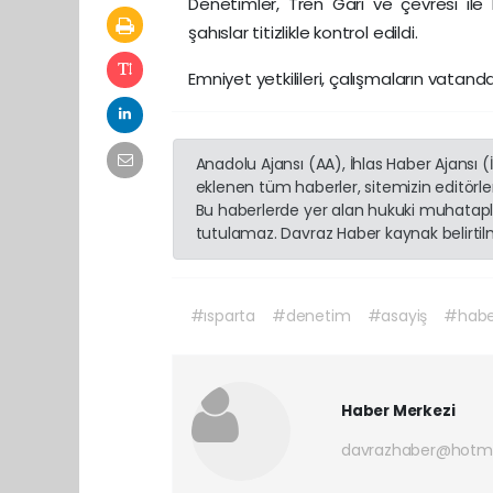
Denetimler, Tren Garı ve çevresi il
şahıslar titizlikle kontrol edildi.
Emniyet yetkilileri, çalışmaların vatanda
Anadolu Ajansı (AA), İhlas Haber Ajansı 
eklenen tüm haberler, sitemizin editörl
Bu haberlerde yer alan hukuki muhatapla
tutulamaz. Davraz Haber kaynak belirtilme
#ısparta
#denetim
#asayiş
#habe
Haber Merkezi
davrazhaber@hotm