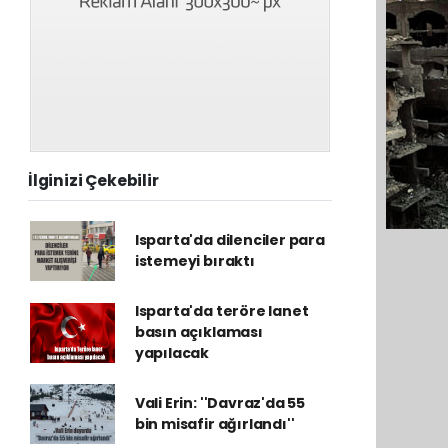
İlginizi Çekebilir
Isparta'da dilenciler para
istemeyi bıraktı
Isparta'da teröre lanet
basın açıklaması
yapılacak
Vali Erin: ''Davraz'da 55
bin misafir ağırlandı''