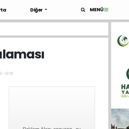
MENÜ
rta
Diğer
ulaması
 - 12:19