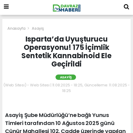
Anasayfa
Asayiş
Isparta’da Uyuşturucu
Operasyonu! 175 İçimlik
Sentetik Kannabinoid Ele
Geçirildi
ASAYIŞ
(Web Sitesi) - Web Sitesi | 11.08.2025 - 18:25, Güncelleme: 11.08.2025 -
18:25
Asayiş Şube Müdürlüğü’ne bağlı Yunus
Timleri tarafından 10 Ağustos 2025 günü
Çünür Mahallesi 102. Cadde üzerinde yapılan