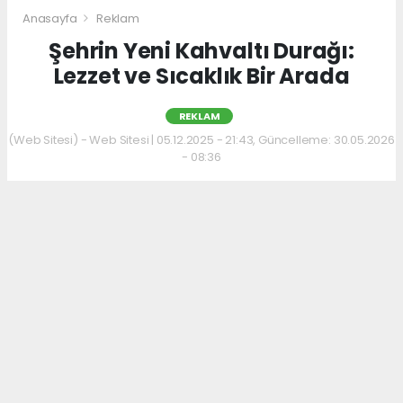
Anasayfa
Reklam
Şehrin Yeni Kahvaltı Durağı:
Lezzet ve Sıcaklık Bir Arada
REKLAM
(Web Sitesi) - Web Sitesi | 05.12.2025 - 21:43, Güncelleme: 30.05.2026
- 08:36
Kahvaltı kültürünü sevenler için keyifli bir
adres daha hizmet veriyor. Menüde; hakiki
kelle paça, mercimek ve ezogelin çorbaları ile
güne sıcak bir başlangıç yapılabiliyor.
Çorbalara eşlik eden tost, kumru ve gözleme
çeşitleri ise hem pratik hem de lezzetli
seçenekler sunuyor.