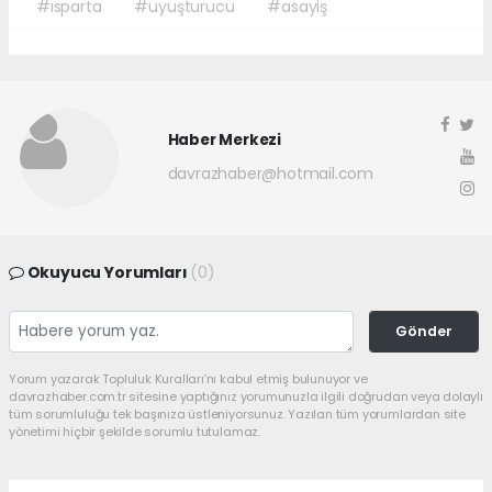
#ısparta
#uyuşturucu
#asayiş
Haber Merkezi
davrazhaber@hotmail.com
Okuyucu Yorumları
(0)
Gönder
Yorum yazarak Topluluk Kuralları’nı kabul etmiş bulunuyor ve
davrazhaber.com.tr sitesine yaptığınız yorumunuzla ilgili doğrudan veya dolaylı
tüm sorumluluğu tek başınıza üstleniyorsunuz. Yazılan tüm yorumlardan site
yönetimi hiçbir şekilde sorumlu tutulamaz.