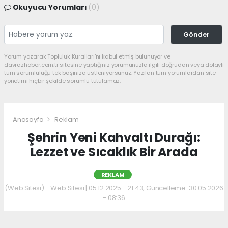
Okuyucu Yorumları
(0)
Gönder
Yorum yazarak Topluluk Kuralları’nı kabul etmiş bulunuyor ve
davrazhaber.com.tr sitesine yaptığınız yorumunuzla ilgili doğrudan veya dolaylı
tüm sorumluluğu tek başınıza üstleniyorsunuz. Yazılan tüm yorumlardan site
yönetimi hiçbir şekilde sorumlu tutulamaz.
Anasayfa
Reklam
Şehrin Yeni Kahvaltı Durağı:
Lezzet ve Sıcaklık Bir Arada
REKLAM
(Web Sitesi) - Web Sitesi | 05.12.2025 - 21:43, Güncelleme: 30.05.2026
- 08:36