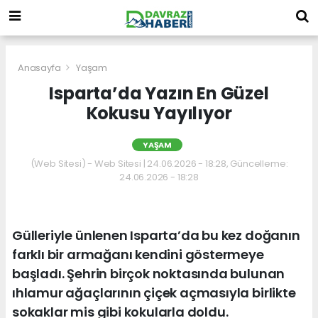
Anasayfa
Yaşam
Isparta’da Yazın En Güzel
Kokusu Yayılıyor
YAŞAM
(Web Sitesi) - Web Sitesi | 24.06.2026 - 18:28, Güncelleme:
24.06.2026 - 18:28
Gülleriyle ünlenen Isparta’da bu kez doğanın
farklı bir armağanı kendini göstermeye
başladı. Şehrin birçok noktasında bulunan
ıhlamur ağaçlarının çiçek açmasıyla birlikte
sokaklar mis gibi kokularla doldu.