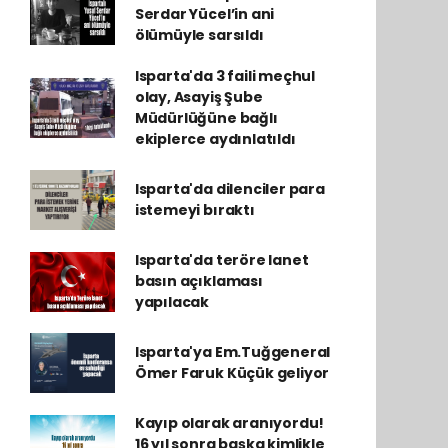
Serdar Yücel’in ani
ölümüyle sarsıldı
Isparta'da 3 faili meçhul
olay, Asayiş Şube
Müdürlüğüne bağlı
ekiplerce aydınlatıldı
Isparta'da dilenciler para
istemeyi bıraktı
Isparta'da teröre lanet
basın açıklaması
yapılacak
Isparta'ya Em.Tuğgeneral
Ömer Faruk Küçük geliyor
Kayıp olarak aranıyordu!
16 yıl sonra başka kimlikle