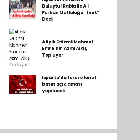
Buluştu! Rabia ile Ali
Furkan Mutluluğa "Evet"
Dedi
Atipik Otizmli Mehmet
Emre'nin Azmi Alkış
Topluyor
Isparta'da teröre lanet
basın açıklaması
yapılacak