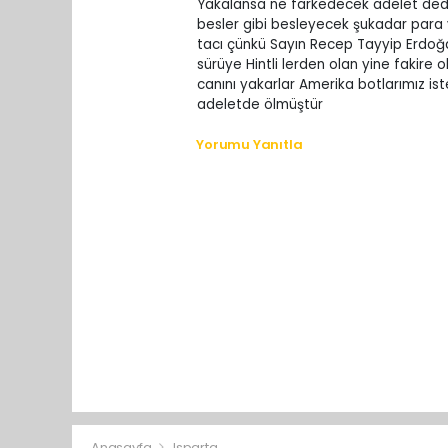
Yakalansa ne farkedecek adelet dedim
besler gibi besleyecek şukadar para y
tacı çünkü Sayın Recep Tayyip Erdoğan
sürüye Hintli lerden olan yine fakire o
canını yakarlar Amerika botlarımız is
adeletde ölmüştür
Yorumu Yanıtla
Anasayfa
Isparta