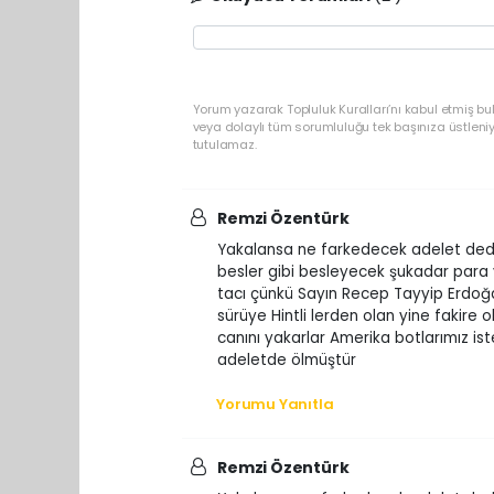
Yorum yazarak Topluluk Kuralları’nı kabul etmiş bu
veya dolaylı tüm sorumluluğu tek başınıza üstleni
tutulamaz.
Remzi Özentürk
Yakalansa ne farkedecek adelet dedim
besler gibi besleyecek şukadar para y
tacı çünkü Sayın Recep Tayyip Erdoğan
sürüye Hintli lerden olan yine fakire o
canını yakarlar Amerika botlarımız is
adeletde ölmüştür
Yorumu Yanıtla
Remzi Özentürk