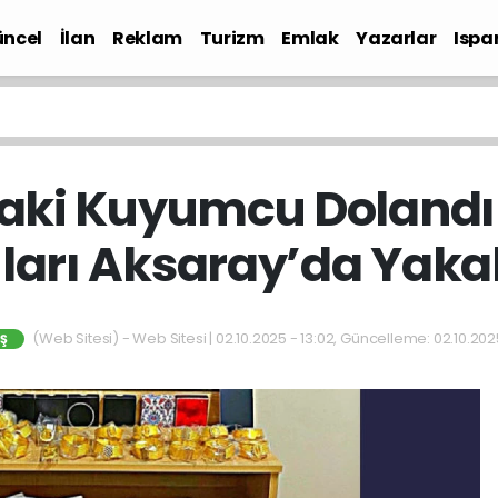
ncel
İlan
Reklam
Turizm
Emlak
Yazarlar
Ispa
Gündem
aki Kuyumcu Dolandır
ıları Aksaray’da Yaka
(Web Sitesi) - Web Sitesi | 02.10.2025 - 13:02, Güncelleme: 02.10.202
Ş