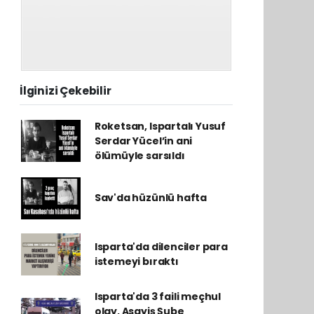
İlginizi Çekebilir
Roketsan, Ispartalı Yusuf
Serdar Yücel’in ani
ölümüyle sarsıldı
Sav'da hüzünlü hafta
Isparta'da dilenciler para
istemeyi bıraktı
Isparta'da 3 faili meçhul
olay, Asayiş Şube