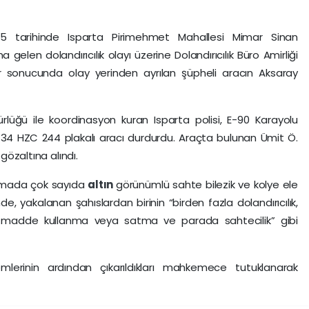
2025 tarihinde Isparta Pirimehmet Mahallesi Mimar Sinan
len dolandırıcılık olayı üzerine Dolandırıcılık Büro Amirliği
ar sonucunda olay yerinden ayrılan şüpheli aracın Aksaray
lüğü ile koordinasyon kuran Isparta polisi, E-90 Karayolu
 34 HZC 244 plakalı aracı durdurdu. Araçta bulunan Ümit Ö.
 gözaltına alındı.
aramada çok sayıda
altın
görünümlü sahte bilezik ve kolye ele
de, yakalanan şahıslardan birinin “birden fazla dolandırıcılık,
u madde kullanma veya satma ve parada sahtecilik” gibi
mlerinin ardından çıkarıldıkları mahkemece tutuklanarak