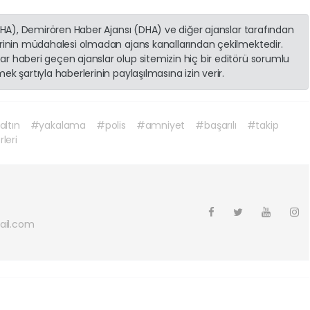
(İHA), Demirören Haber Ajansı (DHA) ve diğer ajanslar tarafından
erinin müdahalesi olmadan ajans kanallarından çekilmektedir.
r haberi geçen ajanslar olup sitemizin hiç bir editörü sorumlu
k şartıyla haberlerinin paylaşılmasına izin verir.
ltın
#yakalama
#polis
#amniyet
#başarılı
#takip
leri
ail.com