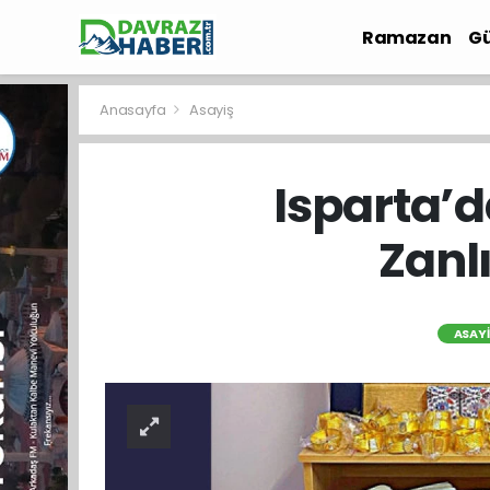
Ramazan
Gü
İlçe Haberleri
Anasayfa
Asayiş
Isparta’d
Zanl
ASAYI