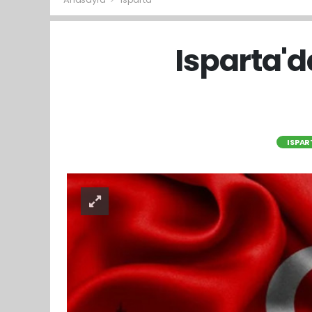
Isparta'd
ISPAR