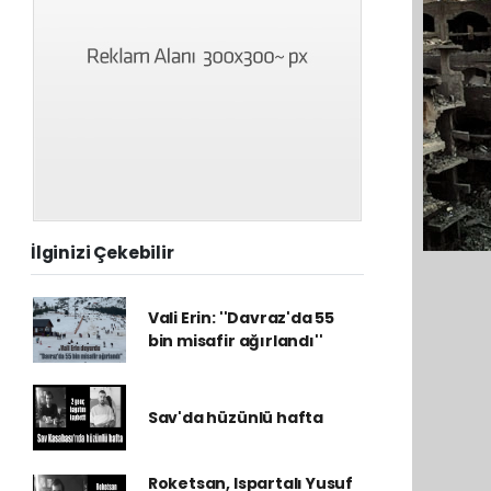
İlginizi Çekebilir
Vali Erin: ''Davraz'da 55
bin misafir ağırlandı''
Sav'da hüzünlü hafta
Roketsan, Ispartalı Yusuf