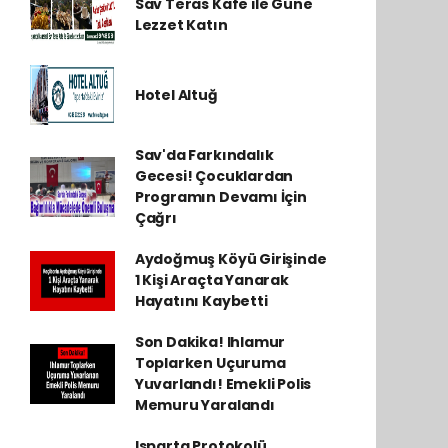
Sav Teras Kafe ile Güne
Lezzet Katın
Hotel Altuğ
Sav'da Farkındalık
Gecesi! Çocuklardan
Programın Devamı İçin
Çağrı
Aydoğmuş Köyü Girişinde
1 Kişi Araçta Yanarak
Hayatını Kaybetti
Son Dakika! Ihlamur
Toplarken Uçuruma
Yuvarlandı! Emekli Polis
Memuru Yaralandı
Isparta Protokolü