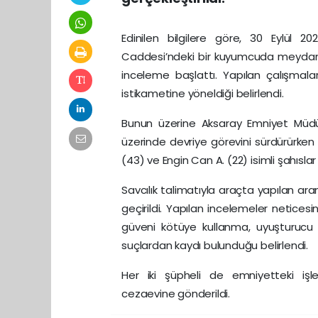
Edinilen bilgilere göre, 30 Eylül 
Caddesi’ndeki bir kuyumcuda meydana ge
inceleme başlattı. Yapılan çalışmal
istikametine yöneldiği belirlendi.
Bunun üzerine Aksaray Emniyet Müdür
üzerinde devriye görevini sürdürürken
(43) ve Engin Can A. (22) isimli şahıslar
Savcılık talimatıyla araçta yapılan 
geçirildi. Yapılan incelemeler neticesin
güveni kötüye kullanma, uyuşturuc
suçlardan kaydı bulunduğu belirlendi.
Her iki şüpheli de emniyetteki işle
cezaevine gönderildi.