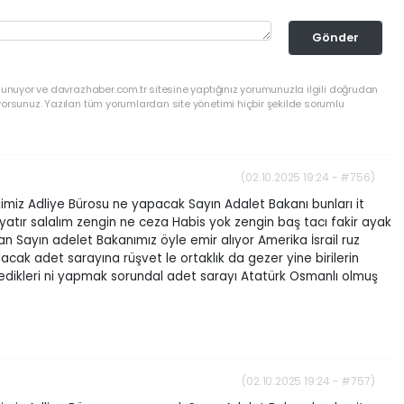
Gönder
lunuyor ve davrazhaber.com.tr sitesine yaptığınız yorumunuzla ilgili doğrudan
yorsunuz. Yazılan tüm yorumlardan site yönetimi hiçbir şekilde sorumlu
(02.10.2025 19:24 - #756)
iz Adliye Bürosu ne yapacak Sayın Adalet Bakanı bunları it
atır salalım zengin ne ceza Habis yok zengin baş tacı fakir ayak
 Sayın adelet Bakanımız öyle emir alıyor Amerika İsrail ruz
lacak adet sarayına rüşvet le ortaklık da gezer yine birilerin
tedikleri ni yapmak sorundal adet sarayı Atatürk Osmanlı olmuş
(02.10.2025 19:24 - #757)