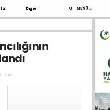
MENÜ
rta
Diğer
ıcılığının
landı
5 - 13:02