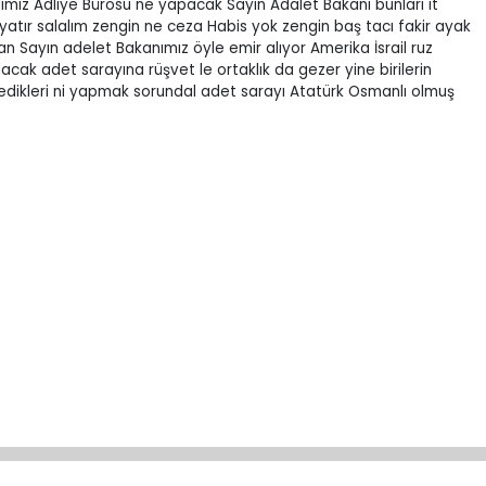
iz Adliye Bürosu ne yapacak Sayın Adalet Bakanı bunları it
atır salalım zengin ne ceza Habis yok zengin baş tacı fakir ayak
 Sayın adelet Bakanımız öyle emir alıyor Amerika İsrail ruz
lacak adet sarayına rüşvet le ortaklık da gezer yine birilerin
tedikleri ni yapmak sorundal adet sarayı Atatürk Osmanlı olmuş