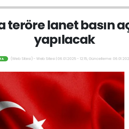
a teröre lanet basın 
yapılacak
(Web Sitesi) - Web Sitesi | 06.01.2025 - 12:15, Güncelleme: 06.01.202
TA