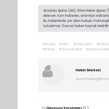
Anadolu Ajansı (AA), İhlas Haber Ajansı 
eklenen tüm haberler, sitemizin editörl
Bu haberlerde yer alan hukuki muhatapla
tutulamaz. Davraz Haber kaynak belirtilme
#asayiş
#altın
#dolandırıcı
#sahtea
#haber
#davarzhaber
#ıspartahaber
Haber Merkezi
davrazhaber@hotm
Okuyucu Yorumları
(2 )