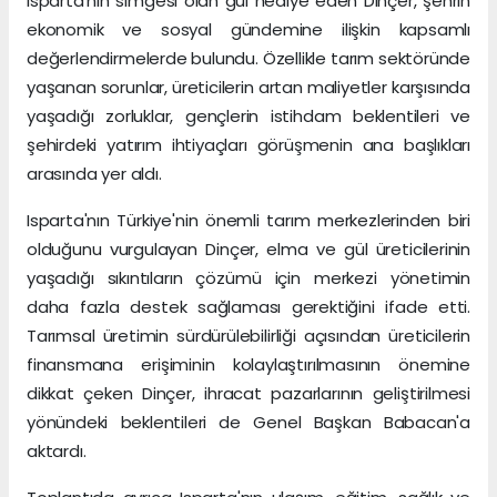
Isparta'nın simgesi olan gül hediye eden Dinçer, şehrin
ekonomik ve sosyal gündemine ilişkin kapsamlı
değerlendirmelerde bulundu. Özellikle tarım sektöründe
yaşanan sorunlar, üreticilerin artan maliyetler karşısında
yaşadığı zorluklar, gençlerin istihdam beklentileri ve
şehirdeki yatırım ihtiyaçları görüşmenin ana başlıkları
arasında yer aldı.
Isparta'nın Türkiye'nin önemli tarım merkezlerinden biri
olduğunu vurgulayan Dinçer, elma ve gül üreticilerinin
yaşadığı sıkıntıların çözümü için merkezi yönetimin
daha fazla destek sağlaması gerektiğini ifade etti.
Tarımsal üretimin sürdürülebilirliği açısından üreticilerin
finansmana erişiminin kolaylaştırılmasının önemine
dikkat çeken Dinçer, ihracat pazarlarının geliştirilmesi
yönündeki beklentileri de Genel Başkan Babacan'a
aktardı.