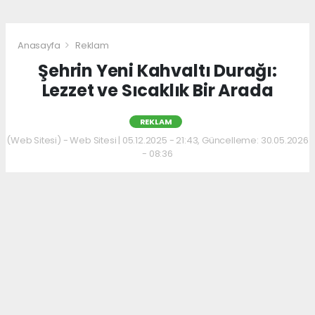
Anasayfa
Reklam
Şehrin Yeni Kahvaltı Durağı:
Lezzet ve Sıcaklık Bir Arada
REKLAM
(Web Sitesi) - Web Sitesi | 05.12.2025 - 21:43, Güncelleme: 30.05.2026
- 08:36
Kahvaltı kültürünü sevenler için keyifli bir
adres daha hizmet veriyor. Menüde; hakiki
kelle paça, mercimek ve ezogelin çorbaları ile
güne sıcak bir başlangıç yapılabiliyor.
Çorbalara eşlik eden tost, kumru ve gözleme
çeşitleri ise hem pratik hem de lezzetli