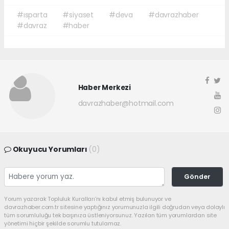
#ısparta
#siyaset
#deva
#davrazhaber
#davraz
#haber
Haber Merkezi
davrazhaber@hotmail.com
Okuyucu Yorumları
(0)
Gönder
Yorum yazarak Topluluk Kuralları’nı kabul etmiş bulunuyor ve
davrazhaber.com.tr sitesine yaptığınız yorumunuzla ilgili doğrudan veya dolaylı
tüm sorumluluğu tek başınıza üstleniyorsunuz. Yazılan tüm yorumlardan site
yönetimi hiçbir şekilde sorumlu tutulamaz.