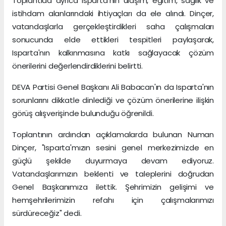
Toplantıda ayrıca Isparta'nın ulaşım, eğitim, sağlık ve
istihdam alanlarındaki ihtiyaçları da ele alındı. Dinçer,
vatandaşlarla gerçekleştirdikleri saha çalışmaları
sonucunda elde ettikleri tespitleri paylaşarak,
Isparta'nın kalkınmasına katkı sağlayacak çözüm
önerilerini değerlendirdiklerini belirtti.
DEVA Partisi Genel Başkanı Ali Babacan'ın da Isparta'nın
sorunlarını dikkatle dinlediği ve çözüm önerilerine ilişkin
görüş alışverişinde bulunduğu öğrenildi.
Toplantının ardından açıklamalarda bulunan Numan
Dinçer, "Isparta'mızın sesini genel merkezimizde en
güçlü şekilde duyurmaya devam ediyoruz.
Vatandaşlarımızın beklenti ve taleplerini doğrudan
Genel Başkanımıza ilettik. Şehrimizin gelişimi ve
hemşehrilerimizin refahı için çalışmalarımızı
sürdüreceğiz" dedi.