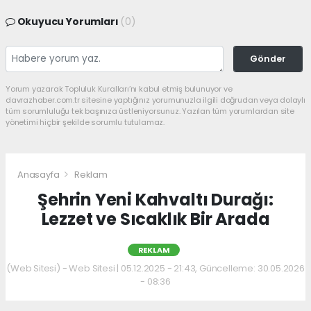
Okuyucu Yorumları
(0)
Gönder
Yorum yazarak Topluluk Kuralları’nı kabul etmiş bulunuyor ve
davrazhaber.com.tr sitesine yaptığınız yorumunuzla ilgili doğrudan veya dolaylı
tüm sorumluluğu tek başınıza üstleniyorsunuz. Yazılan tüm yorumlardan site
yönetimi hiçbir şekilde sorumlu tutulamaz.
Anasayfa
Reklam
Şehrin Yeni Kahvaltı Durağı:
Lezzet ve Sıcaklık Bir Arada
REKLAM
(Web Sitesi) - Web Sitesi | 05.12.2025 - 21:43, Güncelleme: 30.05.2026
- 08:36