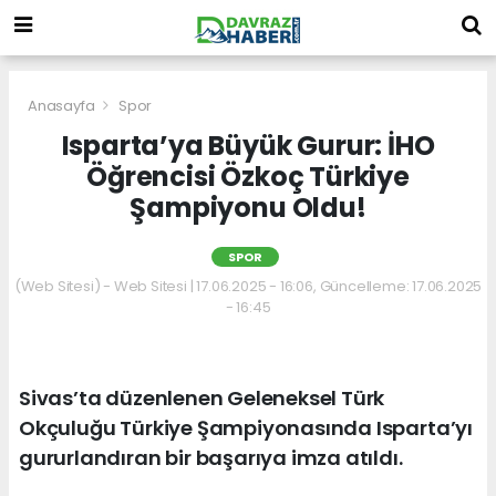
Anasayfa
Spor
Isparta’ya Büyük Gurur: İHO
Öğrencisi Özkoç Türkiye
Şampiyonu Oldu!
SPOR
(Web Sitesi) - Web Sitesi | 17.06.2025 - 16:06, Güncelleme: 17.06.2025
- 16:45
Sivas’ta düzenlenen Geleneksel Türk
Okçuluğu Türkiye Şampiyonasında Isparta’yı
gururlandıran bir başarıya imza atıldı.