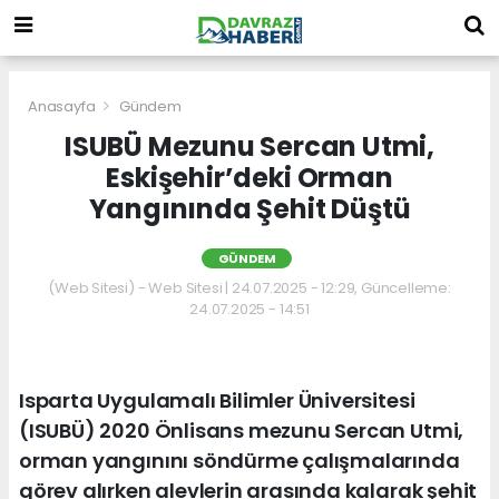
Anasayfa
Gündem
ISUBÜ Mezunu Sercan Utmi,
Eskişehir’deki Orman
Yangınında Şehit Düştü
GÜNDEM
(Web Sitesi) - Web Sitesi | 24.07.2025 - 12:29, Güncelleme:
24.07.2025 - 14:51
Isparta Uygulamalı Bilimler Üniversitesi
(ISUBÜ) 2020 Önlisans mezunu Sercan Utmi,
orman yangınını söndürme çalışmalarında
görev alırken alevlerin arasında kalarak şehit