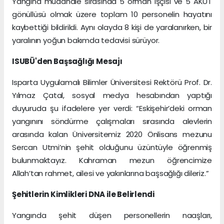
Yangına müdahale sırasında 5 orman işçisi ve 5 AKUT
gönüllüsü olmak üzere toplam 10 personelin hayatını
kaybettiği bildirildi. Aynı olayda 8 kişi de yaralanırken, bir
yaralının yoğun bakımda tedavisi sürüyor.
ISUBÜ'den Başsağlığı Mesajı
Isparta Uygulamalı Bilimler Üniversitesi Rektörü Prof. Dr.
Yılmaz Çatal, sosyal medya hesabından yaptığı
duyuruda şu ifadelere yer verdi: “Eskişehir’deki orman
yangınını söndürme çalışmaları sırasında alevlerin
arasında kalan Üniversitemiz 2020 Önlisans mezunu
Sercan Utmi’nin şehit olduğunu üzüntüyle öğrenmiş
bulunmaktayız. Kahraman mezun öğrencimize
Allah’tan rahmet, ailesi ve yakınlarına başsağlığı dileriz.”
Şehitlerin Kimlikleri DNA ile Belirlendi
Yangında şehit düşen personellerin naaşları,