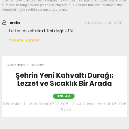
davrazhaber.com.tr sitesine yaptığınız yorumunuzla ilgili doğrudan veya dolaylı
tüm sorumluluğu tek başınıza üstleniyorsunuz. Yazılan tüm yorumlardan site
yönetimi hiçbir şekilde sorumlu tutulamaz.
arda
(25.07.2025 00:31 - #571)
Lütfen düzeltelim Utmi değil ÜTNİ
Yorumu Yanıtla
Anasayfa
Reklam
Şehrin Yeni Kahvaltı Durağı:
Lezzet ve Sıcaklık Bir Arada
REKLAM
(Web Sitesi) - Web Sitesi | 05.12.2025 - 21:43, Güncelleme: 30.05.2026
- 08:36