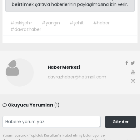
belirtilmek şartıyla haberlerinin paylaşılmasına izin verir.
#eskişehir
#yangın
#şehit
#haber
#davrazhaber
Haber Merkezi
davrazhaber@hotmail.com
Okuyucu Yorumları
(1)
Gönder
Yorum yazarak Topluluk Kuralları’nı kabul etmiş bulunuyor ve