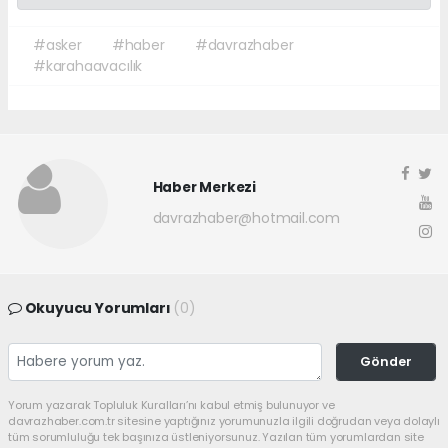
#asker
#haber
#davrazhaber
#karahaavacılık
Haber Merkezi
davrazhaber@hotmail.com
Okuyucu Yorumları
(0)
Gönder
Yorum yazarak Topluluk Kuralları’nı kabul etmiş bulunuyor ve
davrazhaber.com.tr sitesine yaptığınız yorumunuzla ilgili doğrudan veya dolaylı
tüm sorumluluğu tek başınıza üstleniyorsunuz. Yazılan tüm yorumlardan site