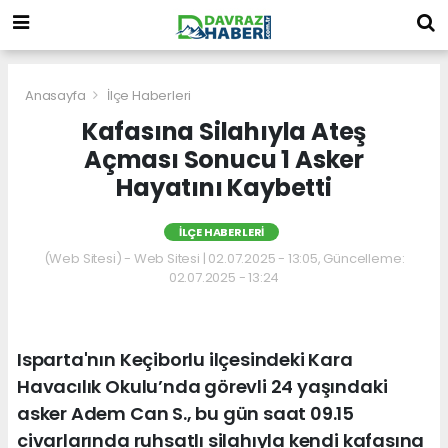
Anasayfa
İlçe Haberleri
Kafasına Silahıyla Ateş
Açması Sonucu 1 Asker
Hayatını Kaybetti
İLÇE HABERLERI
(Web Sitesi) - Web Sitesi | 02.07.2025 - 13:05, Güncelleme:
02.07.2025 - 13:24
Isparta'nın Keçiborlu ilçesindeki Kara
Havacılık Okulu’nda görevli 24 yaşındaki
asker Adem Can S., bu gün saat 09.15
civarlarında ruhsatlı silahıyla kendi kafasına