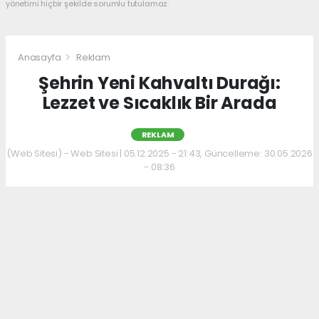
yönetimi hiçbir şekilde sorumlu tutulamaz.
Anasayfa
Reklam
Şehrin Yeni Kahvaltı Durağı:
Lezzet ve Sıcaklık Bir Arada
REKLAM
(Web Sitesi) - Web Sitesi | 05.12.2025 - 21:43, Güncelleme: 30.05.2026
- 08:36
Kahvaltı kültürünü sevenler için keyifli bir
adres daha hizmet veriyor. Menüde; hakiki
kelle paça, mercimek ve ezogelin çorbaları ile
güne sıcak bir başlangıç yapılabiliyor.
Çorbalara eşlik eden tost, kumru ve gözleme