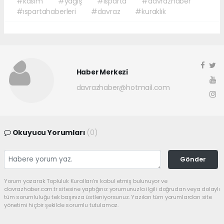
#kasım
#yağış
#ısparta
#davrazhaber
#ıspartahaberleri
#davraz
#kuraklık
Haber Merkezi
davrazhaber@hotmail.com
Okuyucu Yorumları
(0)
Gönder
Yorum yazarak Topluluk Kuralları’nı kabul etmiş bulunuyor ve
davrazhaber.com.tr sitesine yaptığınız yorumunuzla ilgili doğrudan veya dolaylı
tüm sorumluluğu tek başınıza üstleniyorsunuz. Yazılan tüm yorumlardan site
yönetimi hiçbir şekilde sorumlu tutulamaz.