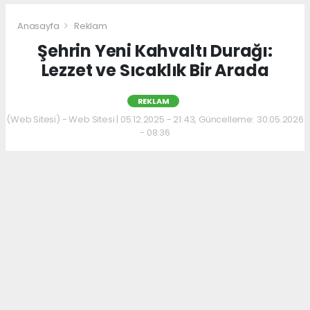
Anasayfa
Reklam
Şehrin Yeni Kahvaltı Durağı:
Lezzet ve Sıcaklık Bir Arada
REKLAM
(Web Sitesi) - Web Sitesi | 05.12.2025 - 21:43, Güncelleme: 30.05.2026
- 08:36
Kahvaltı kültürünü sevenler için keyifli bir
adres daha hizmet veriyor. Menüde; hakiki
kelle paça, mercimek ve ezogelin çorbaları ile
güne sıcak bir başlangıç yapılabiliyor.
Çorbalara eşlik eden tost, kumru ve gözleme
çeşitleri ise hem pratik hem de lezzetli
seçenekler sunuyor.