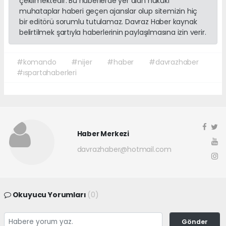
çekilmektedir. Bu haberlerde yer alan hukuki
muhataplar haberi geçen ajanslar olup sitemizin hiç
bir editörü sorumlu tutulamaz. Davraz Haber kaynak
belirtilmek şartıyla haberlerinin paylaşılmasına izin verir.
#komando
#nijer
#haber
#davrazhaber
#ıspartahaberleri
Haber Merkezi
davrazhaber@hotmail.com
Okuyucu Yorumları
(0)
Gönder