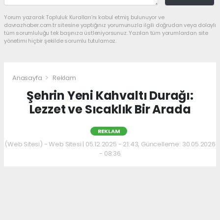
Yorum yazarak Topluluk Kuralları’nı kabul etmiş bulunuyor ve
davrazhaber.com.tr sitesine yaptığınız yorumunuzla ilgili doğrudan veya dolaylı
tüm sorumluluğu tek başınıza üstleniyorsunuz. Yazılan tüm yorumlardan site
yönetimi hiçbir şekilde sorumlu tutulamaz.
Anasayfa
Reklam
Şehrin Yeni Kahvaltı Durağı:
Lezzet ve Sıcaklık Bir Arada
REKLAM
(Web Sitesi) - Web Sitesi | 05.12.2025 - 21:43, Güncelleme: 30.05.2026
- 08:36
Kahvaltı kültürünü sevenler için keyifli bir
adres daha hizmet veriyor. Menüde; hakiki