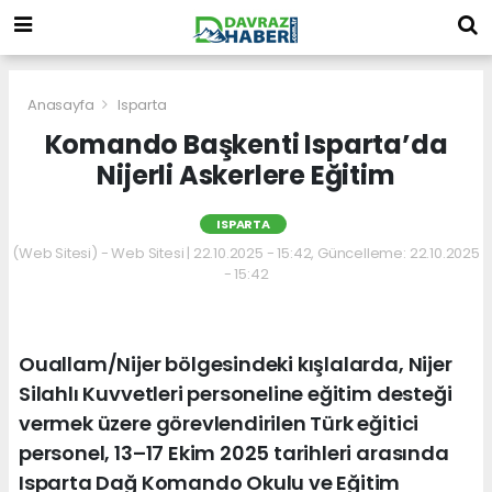
Anasayfa
Isparta
Komando Başkenti Isparta’da
Nijerli Askerlere Eğitim
ISPARTA
(Web Sitesi) - Web Sitesi | 22.10.2025 - 15:42, Güncelleme: 22.10.2025
- 15:42
Ouallam/Nijer bölgesindeki kışlalarda, Nijer
Silahlı Kuvvetleri personeline eğitim desteği
vermek üzere görevlendirilen Türk eğitici
personel, 13–17 Ekim 2025 tarihleri arasında
Isparta Dağ Komando Okulu ve Eğitim