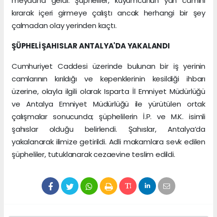
meydana geldi. Şüpheliler, kuyumcunun yan camını
kırarak içeri girmeye çalıştı ancak herhangi bir şey
çalmadan olay yerinden kaçtı.
ŞÜPHELİ ŞAHISLAR ANTALYA'DA YAKALANDI
Cumhuriyet Caddesi üzerinde bulunan bir iş yerinin
camlarının kırıldığı ve kepenklerinin kesildiği ihbarı
üzerine, olayla ilgili olarak Isparta İl Emniyet Müdürlüğü
ve Antalya Emniyet Müdürlüğü ile yürütülen ortak
çalışmalar sonucunda; şüphelilerin İ.P. ve M.K. isimli
şahıslar olduğu belirlendi. Şahıslar, Antalya’da
yakalanarak ilimize getirildi. Adli makamlara sevk edilen
şüpheliler, tutuklanarak cezaevine teslim edildi.