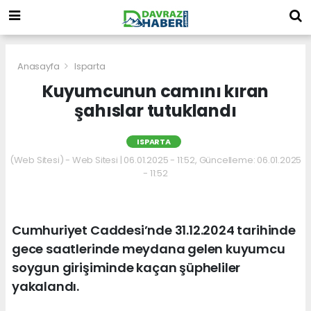
Anasayfa
Isparta
Kuyumcunun camını kıran
şahıslar tutuklandı
ISPARTA
(Web Sitesi) - Web Sitesi | 06.01.2025 - 11:52, Güncelleme: 06.01.2025
- 11:52
Cumhuriyet Caddesi’nde 31.12.2024 tarihinde
gece saatlerinde meydana gelen kuyumcu
soygun girişiminde kaçan şüpheliler
yakalandı.