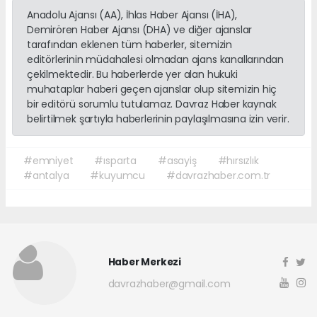
Anadolu Ajansı (AA), İhlas Haber Ajansı (İHA),
Demirören Haber Ajansı (DHA) ve diğer ajanslar
tarafından eklenen tüm haberler, sitemizin
editörlerinin müdahalesi olmadan ajans kanallarından
çekilmektedir. Bu haberlerde yer alan hukuki
muhataplar haberi geçen ajanslar olup sitemizin hiç
bir editörü sorumlu tutulamaz. Davraz Haber kaynak
belirtilmek şartıyla haberlerinin paylaşılmasına izin verir.
#emniyet
#ısparta
#asayiş
#hırsızlık
#antalya
#kuyumcu
#davrazhaber.com.tr
Haber Merkezi
davrazhaber@gmail.com