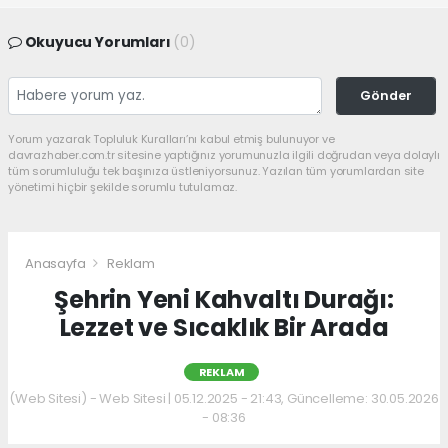
Okuyucu Yorumları
(0)
Gönder
Yorum yazarak Topluluk Kuralları’nı kabul etmiş bulunuyor ve
davrazhaber.com.tr sitesine yaptığınız yorumunuzla ilgili doğrudan veya dolaylı
tüm sorumluluğu tek başınıza üstleniyorsunuz. Yazılan tüm yorumlardan site
yönetimi hiçbir şekilde sorumlu tutulamaz.
Anasayfa
Reklam
Şehrin Yeni Kahvaltı Durağı:
Lezzet ve Sıcaklık Bir Arada
REKLAM
(Web Sitesi) - Web Sitesi | 05.12.2025 - 21:43, Güncelleme: 30.05.2026
- 08:36