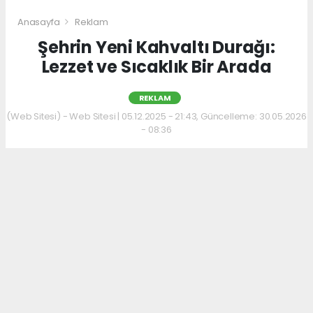
Anasayfa
Reklam
Şehrin Yeni Kahvaltı Durağı:
Lezzet ve Sıcaklık Bir Arada
REKLAM
(Web Sitesi) - Web Sitesi | 05.12.2025 - 21:43, Güncelleme: 30.05.2026
- 08:36
Kahvaltı kültürünü sevenler için keyifli bir
adres daha hizmet veriyor. Menüde; hakiki
kelle paça, mercimek ve ezogelin çorbaları ile
güne sıcak bir başlangıç yapılabiliyor.
Çorbalara eşlik eden tost, kumru ve gözleme
çeşitleri ise hem pratik hem de lezzetli
seçenekler sunuyor.