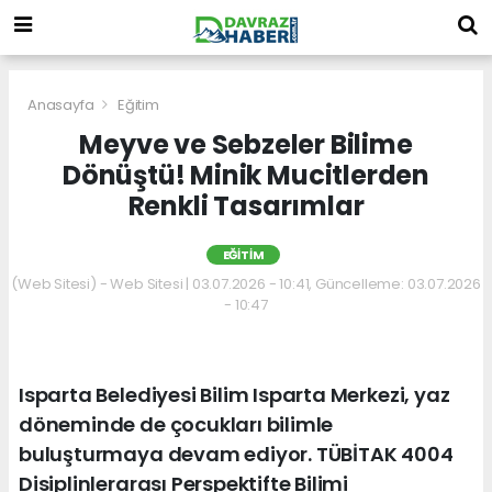
Anasayfa
Eğitim
Meyve ve Sebzeler Bilime
Dönüştü! Minik Mucitlerden
Renkli Tasarımlar
EĞITIM
(Web Sitesi) - Web Sitesi | 03.07.2026 - 10:41, Güncelleme: 03.07.2026
- 10:47
Isparta Belediyesi Bilim Isparta Merkezi, yaz
döneminde de çocukları bilimle
buluşturmaya devam ediyor. TÜBİTAK 4004
Disiplinlerarası Perspektifte Bilimi