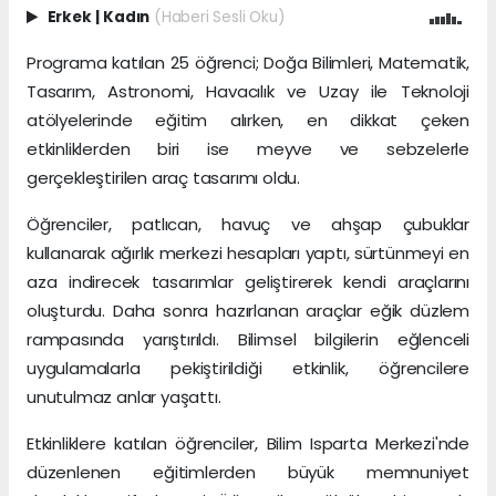
Erkek
|
Kadın
(Haberi Sesli Oku)
Programa katılan 25 öğrenci; Doğa Bilimleri, Matematik,
Tasarım, Astronomi, Havacılık ve Uzay ile Teknoloji
atölyelerinde eğitim alırken, en dikkat çeken
etkinliklerden biri ise meyve ve sebzelerle
gerçekleştirilen araç tasarımı oldu.
Öğrenciler, patlıcan, havuç ve ahşap çubuklar
kullanarak ağırlık merkezi hesapları yaptı, sürtünmeyi en
aza indirecek tasarımlar geliştirerek kendi araçlarını
oluşturdu. Daha sonra hazırlanan araçlar eğik düzlem
rampasında yarıştırıldı. Bilimsel bilgilerin eğlenceli
uygulamalarla pekiştirildiği etkinlik, öğrencilere
unutulmaz anlar yaşattı.
Etkinliklere katılan öğrenciler, Bilim Isparta Merkezi'nde
düzenlenen eğitimlerden büyük memnuniyet