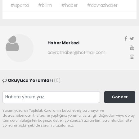
#ısparta
#bilim
#haber
#davrazhaber
Haber Merkezi
davrazhaber@hotmail.com
Okuyucu Yorumları
(0)
Gönder
Yorum yazarak Topluluk Kuralları’nı kabul etmiş bulunuyor ve
davrazhaber.com.tr sitesine yaptığınız yorumunuzla ilgili doğrudan veya dolaylı
tüm sorumluluğu tek başınıza üstleniyorsunuz. Yazılan tüm yorumlardan site
yönetimi hiçbir şekilde sorumlu tutulamaz.