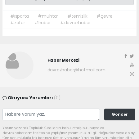
#ısparta
#muhtar
#temizlik
#çevre
#zafer
#haber
#davrazhaber
Haber Merkezi
davrazhaber@hotmail.com
Okuyucu Yorumları
(0)
Gönder
Yorum yazarak Topluluk Kuralları’nı kabul etmiş bulunuyor ve
davrazhaber.com.tr sitesine yaptığınız yorumunuzla ilgili doğrudan veya dolaylı
tüm sorumluluğu tek başınıza üstleniyorsunuz. Yazılan tüm yorumlardan site