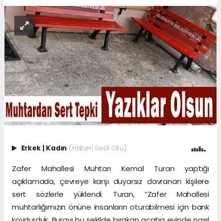
Erkek
|
Kadın
(Haberi Sesli Oku)
Zafer Mahallesi Muhtarı Kemal Turan yaptığı
açıklamada, çevreye karşı duyarsız davranan kişilere
sert sözlerle yüklendi. Turan, “Zafer Mahallesi
muhtarlığımızın önüne insanların oturabilmesi için bank
koydurduk. Burayı bu şekilde bırakan acaba evinde nasıl