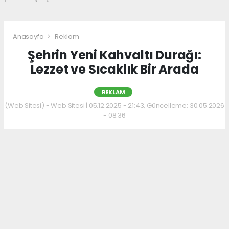
Anasayfa
Reklam
Şehrin Yeni Kahvaltı Durağı:
Lezzet ve Sıcaklık Bir Arada
REKLAM
(Web Sitesi) - Web Sitesi | 05.12.2025 - 21:43, Güncelleme: 30.05.2026
- 08:36
Kahvaltı kültürünü sevenler için keyifli bir
adres daha hizmet veriyor. Menüde; hakiki
kelle paça, mercimek ve ezogelin çorbaları ile
güne sıcak bir başlangıç yapılabiliyor.
Çorbalara eşlik eden tost, kumru ve gözleme
çeşitleri ise hem pratik hem de lezzetli