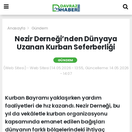
Anasayfa
Gündem
Nezir Derneği’nden Dünyaya
Uzanan Kurban Seferberliği
GÜNDEM
(Web Sitesi) - Web Sitesi | 14.05.2026 - 13:55, Güncelleme: 14.05.2026
- 14:07
Kurban Bayramı yaklaşırken yardım
faaliyetleri de hız kazandı. Nezir Derneği, bu
yıl da vekâletle kurban organizasyonu
kapsamında emanet edilen bağışları
dünyanın farklı bölgelerindeki ihtiyaç