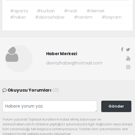
#ısparta
#kurban
#nezir
#dernek
#haber
#davrazhaber
#tanıtım
#bayram
Haber Merkezi
davrazhaber@hotmail.com
Okuyucu Yorumları
(0)
Gönder
Yorum yazarak Topluluk Kuralları’nı kabul etmiş bulunuyor ve
davrazhaber.com.tr sitesine yaptığınız yorumunuzla ilgili doğrudan veya dolaylı
tüm sorumluluğu tek başınıza üstleniyorsunuz. Yazılan tüm yorumlardan site
yönetimi hiçbir şekilde sorumlu tutulamaz.