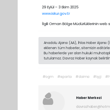
29 Eylül – 3 Ekim 2025
www.iskur.gov.tr
İlgili Orman Bölge Müdürlüklerinin web 
Anadolu Ajansı (AA), İhlas Haber Ajansı 
eklenen tüm haberler, sitemizin editörl
Bu haberlerde yer alan hukuki muhatapla
tutulamaz. Davraz Haber kaynak belirtilme
#ogm
#ısparta
#daima
#işçi
#h
Haber Merkezi
davrazhaber@hotm