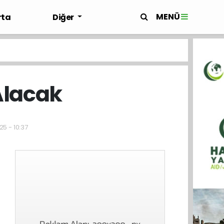
MENÜ
rta
Diğer
Alacak
25 - 10:37