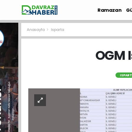
Ramazan
Gü
İlçe Haberleri
Anasayfa
Isparta
OGM I
ISPAR