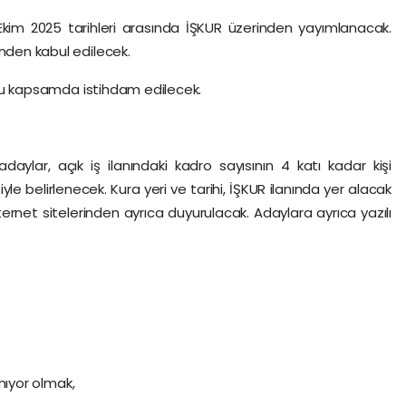
 Ekim 2025 tarihleri arasında İŞKUR üzerinden yayımlanacak.
inden kabul edilecek.
şi bu kapsamda istihdam edilecek.
aylar, açık iş ilanındaki kadro sayısının 4 katı kadar kişi
le belirlenecek. Kura yeri ve tarihi, İŞKUR ilanında yer alacak
nternet sitelerinden ayrıca duyurulacak. Adaylara ayrıca yazılı
lmıyor olmak,