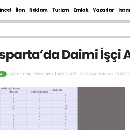
ncel
İlan
Reklam
Turizm
Emlak
Yazarlar
Ispa
Gündem
sparta’da Daimi İşçi 
(Web Sitesi) - Web Sitesi | 30.09.2025 - 10:37, Güncelleme: 30.09.20
TA