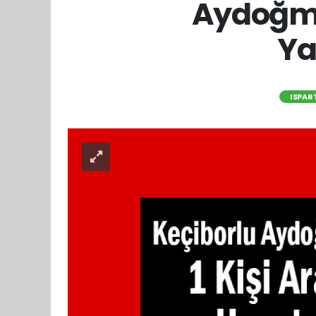
Aydoğmuş
Ya
ISPAR