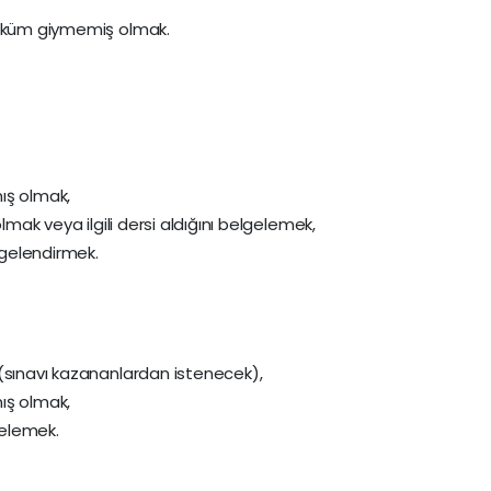
hüküm giymemiş olmak.
ış olmak,
lmak veya ilgili dersi aldığını belgelemek,
lgelendirmek.
(sınavı kazananlardan istenecek),
ış olmak,
elemek.