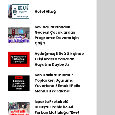
Hotel Altuğ
Sav'da Farkındalık
Gecesi! Çocuklardan
Programın Devamı İçin
Çağrı
Aydoğmuş Köyü Girişinde
1 Kişi Araçta Yanarak
Hayatını Kaybetti
Son Dakika! Ihlamur
Toplarken Uçuruma
Yuvarlandı! Emekli Polis
Memuru Yaralandı
Isparta Protokolü
Buluştu! Rabia ile Ali
Furkan Mutluluğa "Evet"