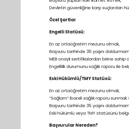
Başvuru yapılan ilde ikamet etmek,
Devletin güvenliğine karşı suçlardan 
Özel Şartlar
Engelli Statüsü:
En az ortaöğretim mezunu olmak,
Başvuru tarihinde 35 yaşını doldurmam
MEB onaylı sertifikalardan birine sahip o
Engellilik durumunu sağlık raporu ile be
Eski Hükümlü/TMY Statüsü:
En az ortaöğretim mezunu olmak,
“Sağlam” ibareli sağlık raporu sunmak 
Başvuru tarihinde 35 yaşını doldurmam
Eski hükümlü veya TMY statüsünü belg
Başvurular Nereden?