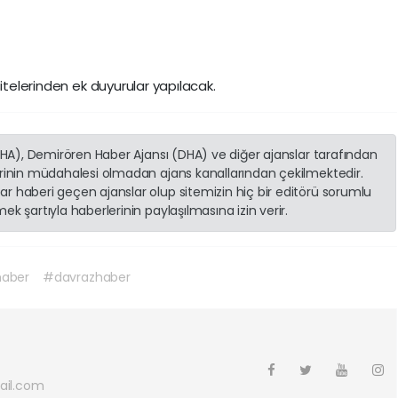
sitelerinden ek duyurular yapılacak.
(İHA), Demirören Haber Ajansı (DHA) ve diğer ajanslar tarafından
erinin müdahalesi olmadan ajans kanallarından çekilmektedir.
r haberi geçen ajanslar olup sitemizin hiç bir editörü sorumlu
k şartıyla haberlerinin paylaşılmasına izin verir.
aber
#davrazhaber
ail.com