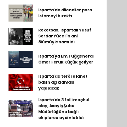
Isparta'da dilenciler para
istemeyi bıraktı
Roketsan, Ispartalı Yusuf
Serdar Yücel’in ani
ölümüyle sarsıldı
Isparta'ya Em.Tuğgeneral
Ömer Faruk Küçük geliyor
Isparta'da teröre lanet
basın açıklaması
yapılacak
Isparta'da 3 faili meçhul
olay, Asayiş Şube
Müdürlüğüne bağlı
ekiplerce aydınlatıldı