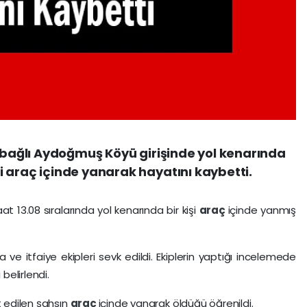
e bağlı Aydoğmuş Köyü girişinde yol kenarında
 araç içinde yanarak hayatını kaybetti.
aat 13.08 sıralarında yol kenarında bir kişi
araç
içinde yanmış
ve itfaiye ekipleri sevk edildi. Ekiplerin yaptığı incelemede
belirlendi.
t edilen şahsın
araç
içinde yanarak öldüğü öğrenildi.