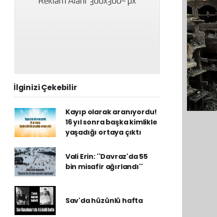
İlginizi Çekebilir
Kayıp olarak aranıyordu!
16 yıl sonra başka kimlikle
yaşadığı ortaya çıktı
Vali Erin: ''Davraz'da 55
bin misafir ağırlandı''
Sav'da hüzünlü hafta