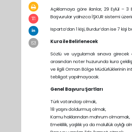
Açıklamaya göre ilanlar, 29 Eylül – 3
Başvurular yalnızca İŞKUR sistemi üzer
Isparta’dan 1 kişi, Burdur’dan ise 7 ki
Kura ile Belirlenecek
Sözlü ve uygulamalı sınava girecek ad
arasından noter huzurunda kura çekilişiy
ve ilgili Orman Bölge Müdürlüklerinin i
tebligat yapılmayacak.
Genel Başvuru Şartları
Türk vatandaşı olmak,
18 yaşını doldurmuş olmak,
Kamu haklarından mahrum olmamak,
Emeklilik, yaşlılık ya da malullük aylığı a