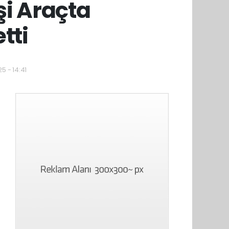
şi Araçta
tti
5 - 14:41