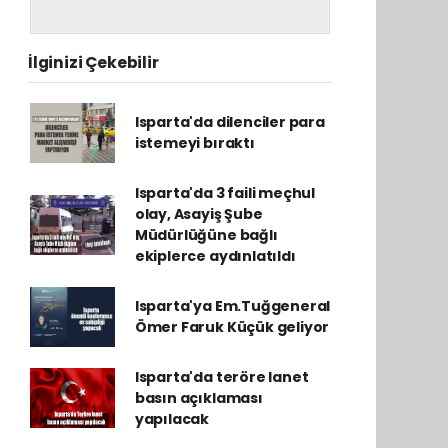
İlginizi Çekebilir
Isparta'da dilenciler para
istemeyi bıraktı
Isparta'da 3 faili meçhul
olay, Asayiş Şube
Müdürlüğüne bağlı
ekiplerce aydınlatıldı
Isparta'ya Em.Tuğgeneral
Ömer Faruk Küçük geliyor
Isparta'da teröre lanet
basın açıklaması
yapılacak