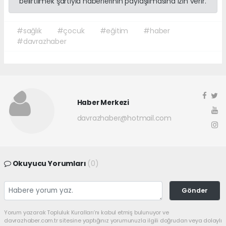
belirtilmek şartıyla haberlerinin paylaşılmasına izin verir.
#sağlık
#çocuk
#eğitim
#haber
#davrazhaber
Haber Merkezi
davrazhaber@hotmail.com
Okuyucu Yorumları
(0)
Gönder
Yorum yazarak Topluluk Kuralları’nı kabul etmiş bulunuyor ve
davrazhaber.com.tr sitesine yaptığınız yorumunuzla ilgili doğrudan veya dolaylı