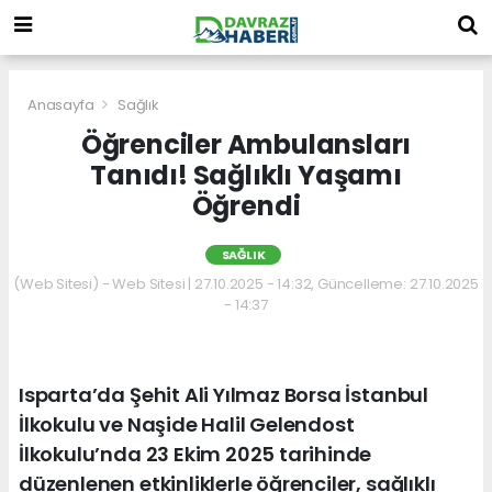
Anasayfa
Sağlık
Öğrenciler Ambulansları
Tanıdı! Sağlıklı Yaşamı
Öğrendi
SAĞLIK
(Web Sitesi) - Web Sitesi | 27.10.2025 - 14:32, Güncelleme: 27.10.2025
- 14:37
Isparta’da Şehit Ali Yılmaz Borsa İstanbul
İlkokulu ve Naşide Halil Gelendost
İlkokulu’nda 23 Ekim 2025 tarihinde
düzenlenen etkinliklerle öğrenciler, sağlıklı