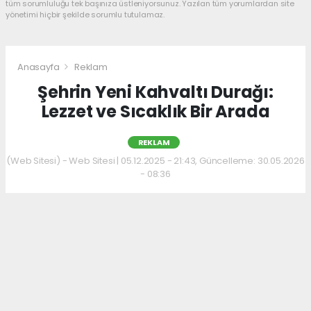
tüm sorumluluğu tek başınıza üstleniyorsunuz. Yazılan tüm yorumlardan site
yönetimi hiçbir şekilde sorumlu tutulamaz.
Anasayfa
Reklam
Şehrin Yeni Kahvaltı Durağı:
Lezzet ve Sıcaklık Bir Arada
REKLAM
(Web Sitesi) - Web Sitesi | 05.12.2025 - 21:43, Güncelleme: 30.05.2026
- 08:36
Kahvaltı kültürünü sevenler için keyifli bir
adres daha hizmet veriyor. Menüde; hakiki
kelle paça, mercimek ve ezogelin çorbaları ile
güne sıcak bir başlangıç yapılabiliyor.
Çorbalara eşlik eden tost, kumru ve gözleme