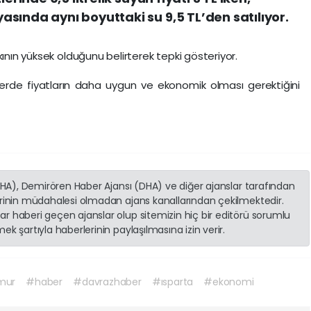
sında aynı boyuttaki su 9,5 TL’den satılıyor.
kının yüksek olduğunu belirterek tepki gösteriyor.
erde fiyatların daha uygun ve ekonomik olması gerektiğini
(İHA), Demirören Haber Ajansı (DHA) ve diğer ajanslar tarafından
erinin müdahalesi olmadan ajans kanallarından çekilmektedir.
r haberi geçen ajanslar olup sitemizin hiç bir editörü sorumlu
k şartıyla haberlerinin paylaşılmasına izin verir.
mur
#haber
#davrazhaber
#ısparta
#ekonomi