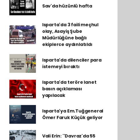
Sav'da hüzünlü hafta
Isparta'da 3 faili meçhul
olay, Asayiş Şube
Müdürlüğüne bağlı
ekiplerce aydınlatıldı
Isparta'da dilenciler para
istemeyi bıraktı
Isparta'da teröre lanet
basın açıklaması
yapılacak
Isparta'ya Em.Tuğgeneral
Ömer Faruk Küçük geliyor
Vali Erin: ''Davraz'da 55