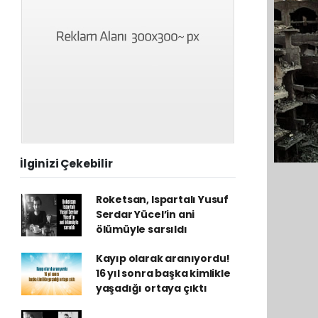
İlginizi Çekebilir
Roketsan, Ispartalı Yusuf
Serdar Yücel’in ani
ölümüyle sarsıldı
Kayıp olarak aranıyordu!
16 yıl sonra başka kimlikle
yaşadığı ortaya çıktı