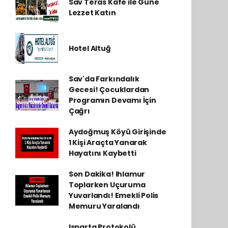
Sav Teras Kafe ile Güne
Lezzet Katın
Hotel Altuğ
Sav'da Farkındalık
Gecesi! Çocuklardan
Programın Devamı İçin
Çağrı
Aydoğmuş Köyü Girişinde
1 Kişi Araçta Yanarak
Hayatını Kaybetti
Son Dakika! Ihlamur
Toplarken Uçuruma
Yuvarlandı! Emekli Polis
Memuru Yaralandı
Isparta Protokolü