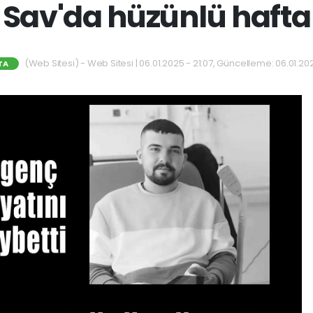
Sav'da hüzünlü hafta
(Web Sitesi) - Web Sitesi | 06.01.2025 - 21:07, Güncelleme: 06.01.202
TA