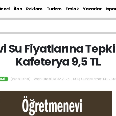
ncel
İlan
Reklam
Turizm
Emlak
Yazarlar
Ispa
Gündem
 Su Fiyatlarına Tepki!
Kafeterya 9,5 TL
(Web Sitesi) - Web Sitesi | 13.02.2026 - 19:10, Güncelleme: 13.02.202
OMI