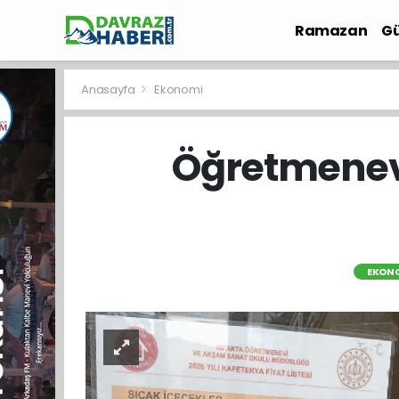
Ramazan
Gü
İlçe Haberleri
Anasayfa
Ekonomi
Öğretmenevi
EKON