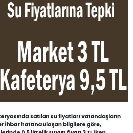
ryasında satılan su fiyatları vatandaşların
r İhbar hattına ulaşan bilgilere göre,
erinde 0,5 litrelik suyun fiyatı 3 TL iken,