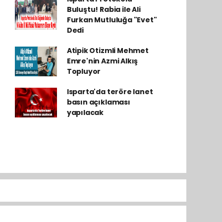
Buluştu! Rabia ile Ali
Furkan Mutluluğa "Evet"
Dedi
Atipik Otizmli Mehmet
Emre'nin Azmi Alkış
Topluyor
Isparta'da teröre lanet
basın açıklaması
yapılacak