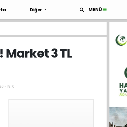
MENÜ
rta
Diğer
 Market 3 TL
6 - 19:10