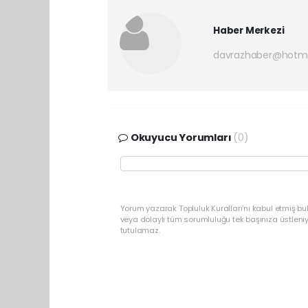
Haber Merkezi
davrazhaber@hotm
Okuyucu Yorumları
(0)
Yorum yazarak Topluluk Kuralları’nı kabul etmiş bu
veya dolaylı tüm sorumluluğu tek başınıza üstleni
tutulamaz.