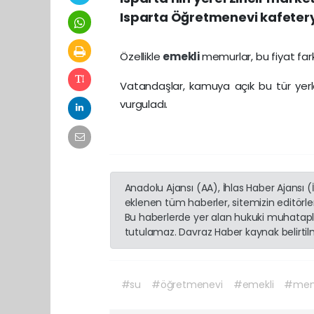
Isparta Öğretmenevi kafeterya
Özellikle
emekli
memurlar, bu fiyat far
Vatandaşlar, kamuya açık bu tür yerl
vurguladı.
Anadolu Ajansı (AA), İhlas Haber Ajansı 
eklenen tüm haberler, sitemizin editörl
Bu haberlerde yer alan hukuki muhatapla
tutulamaz. Davraz Haber kaynak belirtilme
#su
#öğretmenevi
#emekli
#me