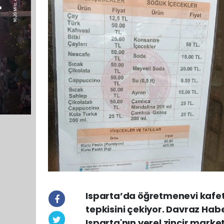
Isparta’da öğretmenevi kafete
tepkisini çekiyor. Davraz Habe
Isparta'nın yerel zincir marketl