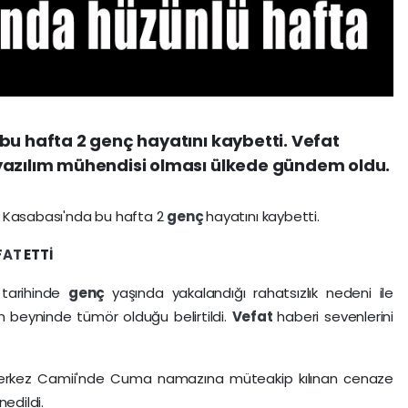
bu hafta 2 genç hayatını kaybetti. Vefat
yazılım mühendisi olması ülkede gündem oldu.
v Kasabası'nda bu hafta 2
genç
hayatını kaybetti.
FAT
ETTİ
tarihinde
genç
yaşında yakalandığı rahatsızlık nedeni ile
ün beyninde tümör olduğu belirtildi.
Vefat
haberi sevenlerini
rkez Camii'nde Cuma namazına müteakip kılınan cenaze
edildi.