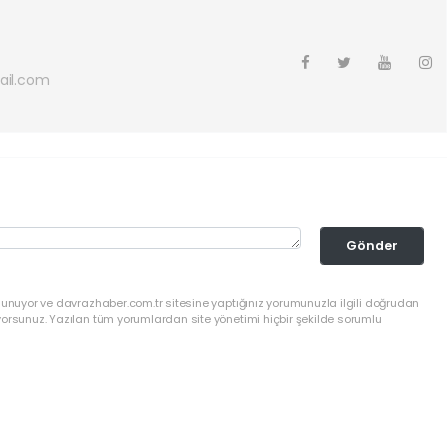
ail.com
Gönder
lunuyor ve davrazhaber.com.tr sitesine yaptığınız yorumunuzla ilgili doğrudan
yorsunuz. Yazılan tüm yorumlardan site yönetimi hiçbir şekilde sorumlu