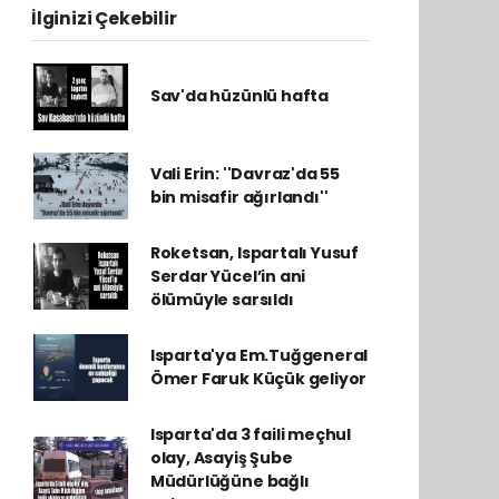
İlginizi Çekebilir
Sav'da hüzünlü hafta
Vali Erin: ''Davraz'da 55
bin misafir ağırlandı''
Roketsan, Ispartalı Yusuf
Serdar Yücel’in ani
ölümüyle sarsıldı
Isparta'ya Em.Tuğgeneral
Ömer Faruk Küçük geliyor
Isparta'da 3 faili meçhul
olay, Asayiş Şube
Müdürlüğüne bağlı