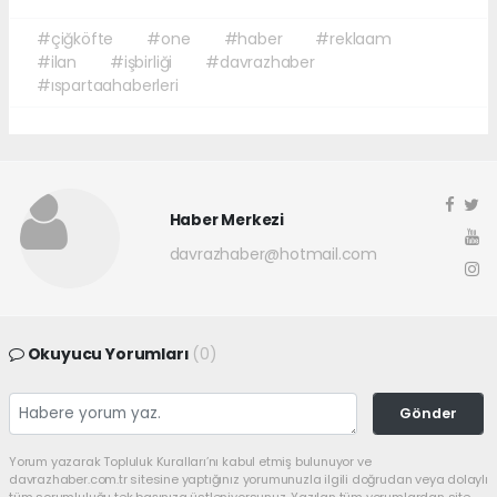
#çiğköfte
#one
#haber
#reklaam
#ilan
#işbirliği
#davrazhaber
#ıspartaahaberleri
Haber Merkezi
davrazhaber@hotmail.com
Okuyucu Yorumları
(0)
Gönder
Yorum yazarak Topluluk Kuralları’nı kabul etmiş bulunuyor ve
davrazhaber.com.tr sitesine yaptığınız yorumunuzla ilgili doğrudan veya dolaylı
tüm sorumluluğu tek başınıza üstleniyorsunuz. Yazılan tüm yorumlardan site