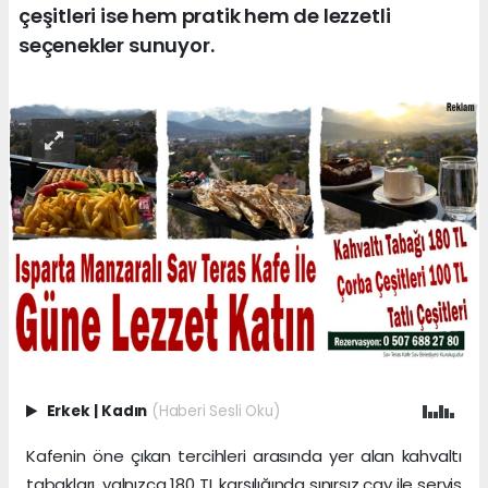
çeşitleri ise hem pratik hem de lezzetli
seçenekler sunuyor.
Erkek
|
Kadın
(Haberi Sesli Oku)
Kafenin öne çıkan tercihleri arasında yer alan kahvaltı
tabakları, yalnızca 180 TL karşılığında sınırsız çay ile servis