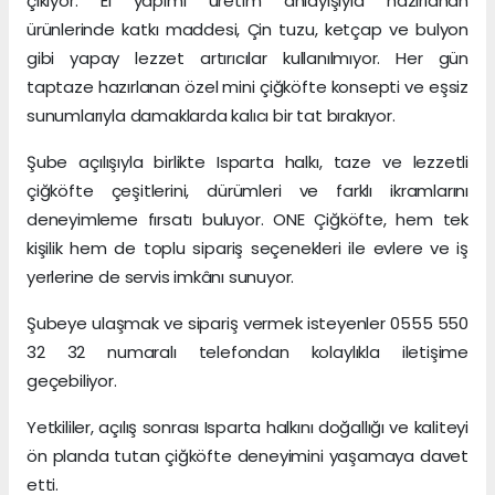
çıkıyor. El yapımı üretim anlayışıyla hazırlanan
ürünlerinde katkı maddesi, Çin tuzu, ketçap ve bulyon
gibi yapay lezzet artırıcılar kullanılmıyor. Her gün
taptaze hazırlanan özel mini çiğköfte konsepti ve eşsiz
sunumlarıyla damaklarda kalıcı bir tat bırakıyor.
Şube açılışıyla birlikte Isparta halkı, taze ve lezzetli
çiğköfte çeşitlerini, dürümleri ve farklı ikramlarını
deneyimleme fırsatı buluyor. ONE Çiğköfte, hem tek
kişilik hem de toplu sipariş seçenekleri ile evlere ve iş
yerlerine de servis imkânı sunuyor.
Şubeye ulaşmak ve sipariş vermek isteyenler 0555 550
32 32 numaralı telefondan kolaylıkla iletişime
geçebiliyor.
Yetkililer, açılış sonrası Isparta halkını doğallığı ve kaliteyi
ön planda tutan çiğköfte deneyimini yaşamaya davet
etti.