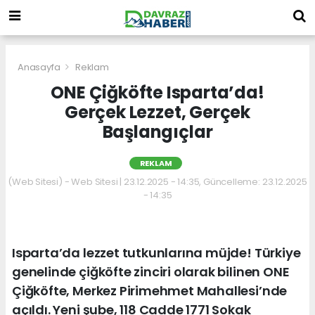
Anasayfa
Reklam
ONE Çiğköfte Isparta’da!
Gerçek Lezzet, Gerçek
Başlangıçlar
REKLAM
(Web Sitesi) - Web Sitesi | 23.12.2025 - 14:35, Güncelleme: 23.12.2025
- 14:35
Isparta’da lezzet tutkunlarına müjde! Türkiye
genelinde çiğköfte zinciri olarak bilinen ONE
Çiğköfte, Merkez Pirimehmet Mahallesi’nde
açıldı. Yeni şube, 118 Cadde 1771 Sokak