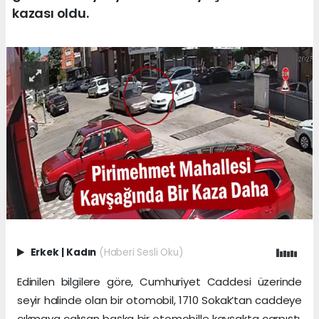
kazası oldu.
Erkek
|
Kadın
(Haberi Sesli Oku)
Edinilen bilgilere göre, Cumhuriyet Caddesi üzerinde
seyir halinde olan bir otomobil, 1710 Sokak’tan caddeye
çıkmaya çalışan başka bir otomobille kavşakta çarpıştı.