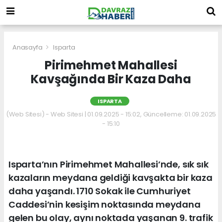
Anasayfa
Isparta
Pirimehmet Mahallesi
Kavşağında Bir Kaza Daha
ISPARTA
(Web Sitesi) - Web Sitesi | 01.09.2025 - 15:02, Güncelleme: 01.09.2025
- 15:10
Isparta’nın Pirimehmet Mahallesi’nde, sık sık
kazaların meydana geldiği kavşakta bir kaza
daha yaşandı. 1710 Sokak ile Cumhuriyet
Caddesi’nin kesişim noktasında meydana
gelen bu olay, aynı noktada yaşanan 9. trafik