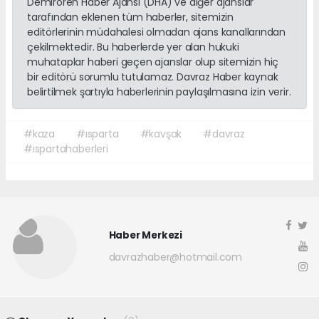
Demirören Haber Ajansı (DHA) ve diğer ajanslar
tarafından eklenen tüm haberler, sitemizin
editörlerinin müdahalesi olmadan ajans kanallarından
çekilmektedir. Bu haberlerde yer alan hukuki
muhataplar haberi geçen ajanslar olup sitemizin hiç
bir editörü sorumlu tutulamaz. Davraz Haber kaynak
belirtilmek şartıyla haberlerinin paylaşılmasına izin verir.
#kaza
#ısparta
#kavşak
#davraz
#ıspartahaberleri
Haber Merkezi
davrazhaber@hotmail.com