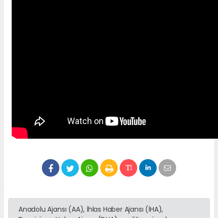
Anadolu Ajansı (AA), İhlas Haber Ajansı (İHA),