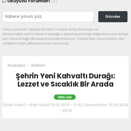
Okuyucu Yorumları
(0)
Gönder
Yorum yazarak Topluluk Kuralları’nı kabul etmiş bulunuyor ve
davrazhaber.com.tr sitesine yaptığınız yorumunuzla ilgili doğrudan veya dolaylı
tüm sorumluluğu tek başınıza üstleniyorsunuz. Yazılan tüm yorumlardan site
yönetimi hiçbir şekilde sorumlu tutulamaz.
Anasayfa
Reklam
Şehrin Yeni Kahvaltı Durağı:
Lezzet ve Sıcaklık Bir Arada
REKLAM
(Web Sitesi) - Web Sitesi | 05.12.2025 - 21:43, Güncelleme: 30.05.2026
- 08:36