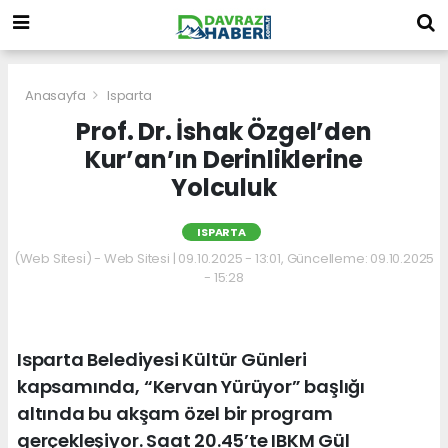
Anasayfa
Isparta
Prof. Dr. İshak Özgel’den
Kur’an’ın Derinliklerine
Yolculuk
ISPARTA
(Web Sitesi) - Web Sitesi | 09.10.2025 - 13:01, Güncelleme: 09.10.2025
- 15:28
Isparta Belediyesi Kültür Günleri
kapsamında, “Kervan Yürüyor” başlığı
altında bu akşam özel bir program
gerçekleşiyor. Saat 20.45’te IBKM Gül