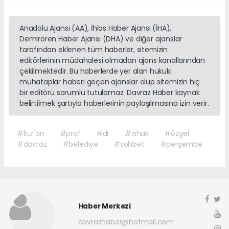
Anadolu Ajansı (AA), İhlas Haber Ajansı (İHA),
Demirören Haber Ajansı (DHA) ve diğer ajanslar
tarafından eklenen tüm haberler, sitemizin
editörlerinin müdahalesi olmadan ajans kanallarından
çekilmektedir. Bu haberlerde yer alan hukuki
muhataplar haberi geçen ajanslar olup sitemizin hiç
bir editörü sorumlu tutulamaz. Davraz Haber kaynak
belirtilmek şartıyla haberlerinin paylaşılmasına izin verir.
#kur'an
#prof
#dr
#ishak
#özgel
#davraz
#belediye
#sohbet
#perşembe
Haber Merkezi
davrazhaber@hotmail.com