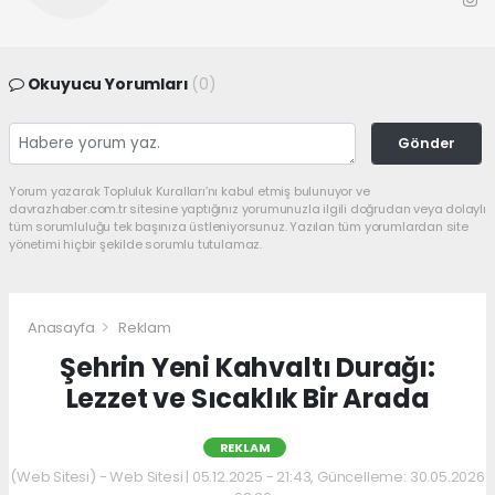
Okuyucu Yorumları
(0)
Gönder
Yorum yazarak Topluluk Kuralları’nı kabul etmiş bulunuyor ve
davrazhaber.com.tr sitesine yaptığınız yorumunuzla ilgili doğrudan veya dolaylı
tüm sorumluluğu tek başınıza üstleniyorsunuz. Yazılan tüm yorumlardan site
yönetimi hiçbir şekilde sorumlu tutulamaz.
Anasayfa
Reklam
Şehrin Yeni Kahvaltı Durağı:
Lezzet ve Sıcaklık Bir Arada
REKLAM
(Web Sitesi) - Web Sitesi | 05.12.2025 - 21:43, Güncelleme: 30.05.2026