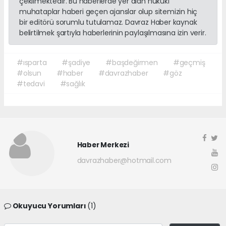
çekilmektedir. Bu haberlerde yer alan hukuki
muhataplar haberi geçen ajanslar olup sitemizin hiç
bir editörü sorumlu tutulamaz. Davraz Haber kaynak
belirtilmek şartıyla haberlerinin paylaşılmasına izin verir.
#ısparta
#şadiye
#başdeğirmen
#geçmiş
#olsun
#haber
#davrazhaber
#göz
#tedavi
#sağlık
Haber Merkezi
davrazhaber@hotmail.com
Okuyucu Yorumları
(1)