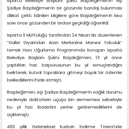
Isparta Belediye Başkanı Şükrü Başdeğirmen’in eşi
Şadiye Başdeğirmen’in bir gözünde bandaj bulunması
dikkat çekti. Edinilen bilgilere göre Başdeğirmen’in kısa
süre önce gözünden bir tedavi geçirdiği öğrenildi.
Isparta İl Müftülüğü tarafından 24 Nisan’da düzenlenen
“Güller Diyarından Arzın Merkezine Manevi Yolculuk”
temalı Hacı Uğurlama Programı’nda konuşan Isparta
Belediye Başkanı Şükrü Başdeğirmen, 13 yıl önce
yaptıkları hac başvurusunun bu yıl sonuçlandığını
belirterek, kutsal topraklara gitmeyi büyük bir özlemle
beklediklerini ifade etmişti.
Başdeğirmen, eşi Şadiye Başdeğirmen’in sağlık durumu
nedeniyle doktorların uçuşa izin vermemesi sebebiyle
bu yıl hac ibadetini yerine getiremediklerini de
açıklamıştı.
400 yıllık Geleneksel Kurban İndirme Töreni’nde