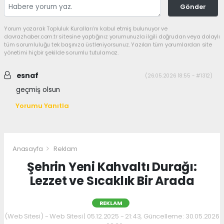
Gönder
Yorum yazarak Topluluk Kuralları’nı kabul etmiş bulunuyor ve
davrazhaber.com.tr sitesine yaptığınız yorumunuzla ilgili doğrudan veya dolaylı
tüm sorumluluğu tek başınıza üstleniyorsunuz. Yazılan tüm yorumlardan site
yönetimi hiçbir şekilde sorumlu tutulamaz.
esnaf
(26.05.2026 18:55 - #1312)
geçmiş olsun
Yorumu Yanıtla
Anasayfa
Reklam
Şehrin Yeni Kahvaltı Durağı:
Lezzet ve Sıcaklık Bir Arada
REKLAM
(Web Sitesi) - Web Sitesi | 05.12.2025 - 21:43, Güncelleme: 30.05.2026