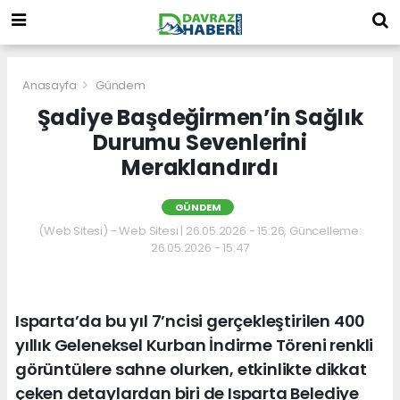
Anasayfa
Gündem
Şadiye Başdeğirmen’in Sağlık
Durumu Sevenlerini
Meraklandırdı
GÜNDEM
(Web Sitesi) - Web Sitesi | 26.05.2026 - 15:26, Güncelleme:
26.05.2026 - 15:47
Isparta’da bu yıl 7’ncisi gerçekleştirilen 400
yıllık Geleneksel Kurban İndirme Töreni renkli
görüntülere sahne olurken, etkinlikte dikkat
çeken detaylardan biri de Isparta Belediye