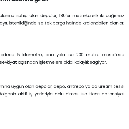
anına sahip olan depolar, 180’er metrekarelik iki bağımsız
yrı, istenildiğinde ise tek parça halinde kiralanabilen alanlar,
a sadece 5 kilometre, ana yola ise 200 metre mesafede
 sevkiyat açısından işletmelere ciddi kolaylık sağlıyor.
ımına uygun olan depolar; depo, antrepo ya da üretim tesisi
 Bölgenin aktif iş yerleriyle dolu olması ise ticari potansiyeli