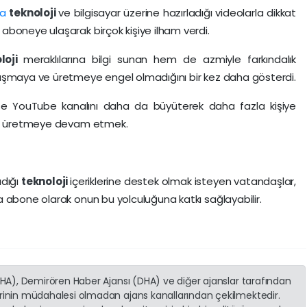
da
teknoloji
ve bilgisayar üzerine hazırladığı videolarla dikkat
boneye ulaşarak birçok kişiye ilham verdi.
oloji
meraklılarına bilgi sunan hem de azmiyle farkındalık
ışmaya ve üretmeye engel olmadığını bir kez daha gösterdi.
e YouTube kanalını daha da büyüterek daha fazla kişiye
ler üretmeye devam etmek.
adığı
teknoloji
içeriklerine destek olmak isteyen vatandaşlar,
a abone olarak onun bu yolculuğuna katkı sağlayabilir.
(İHA), Demirören Haber Ajansı (DHA) ve diğer ajanslar tarafından
erinin müdahalesi olmadan ajans kanallarından çekilmektedir.