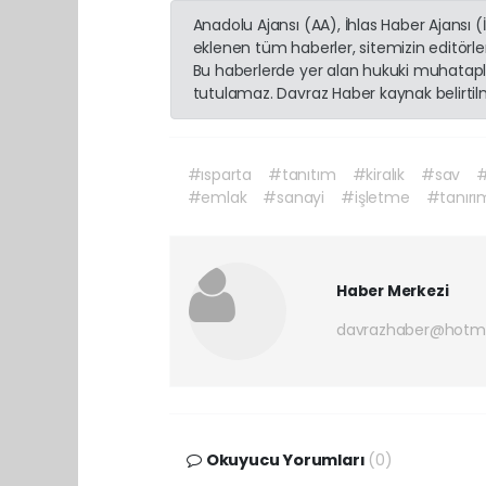
Anadolu Ajansı (AA), İhlas Haber Ajansı 
eklenen tüm haberler, sitemizin editörl
Bu haberlerde yer alan hukuki muhatapla
tutulamaz. Davraz Haber kaynak belirtilme
#ısparta
#tanıtım
#kiralık
#sav
#emlak
#sanayi
#işletme
#tanırı
Haber Merkezi
davrazhaber@hotm
Okuyucu Yorumları
(0)