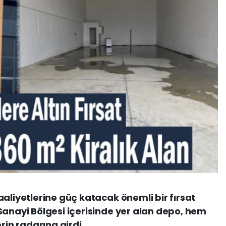
aliyetlerine güç katacak önemli bir fırsat
Sanayi Bölgesi içerisinde yer alan depo, hem
rin radarına girdi.