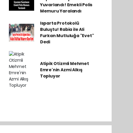
Yuvarlandı! Emekli Polis
Memuru Yaralandı
Isparta Protokolü
Buluştu! Rabia ile Ali
Furkan Mutluluğa "Evet"
Dedi
Atipik Otizmli Mehmet
Emre'nin Azmi Alkış
Topluyor