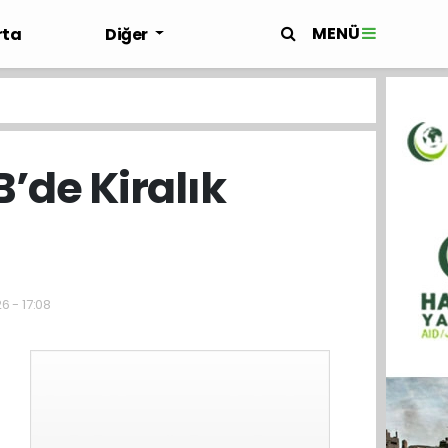
MENÜ
rta
Diğer
B’de Kiralık
6 - 17:08