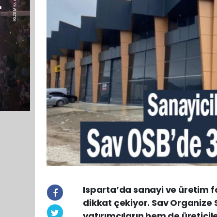
Isparta’da sanayi ve üretim fa
dikkat çekiyor. Sav Organize 
yatırımcıların hem de üreticile