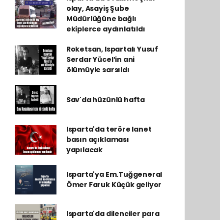
olay, Asayiş Şube
Müdürlüğüne bağlı
ekiplerce aydınlatıldı
Roketsan, Ispartalı Yusuf
Serdar Yücel’in ani
ölümüyle sarsıldı
Sav'da hüzünlü hafta
Isparta'da teröre lanet
basın açıklaması
yapılacak
Isparta'ya Em.Tuğgeneral
Ömer Faruk Küçük geliyor
Isparta'da dilenciler para