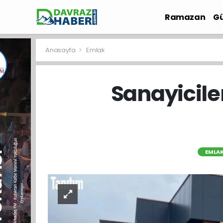
Ramazan
Gü
İlçe Haberleri
Anasayfa
Emlak
Sanayiciler
EMLA