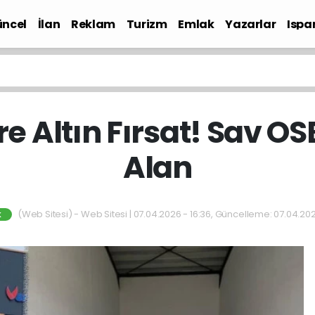
ncel
İlan
Reklam
Turizm
Emlak
Yazarlar
Ispa
Gündem
e Altın Fırsat! Sav OS
Alan
(Web Sitesi) - Web Sitesi | 07.04.2026 - 16:36, Güncelleme: 07.04.202
K