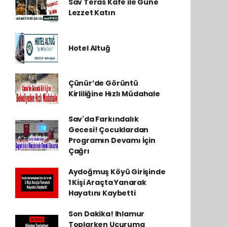
Sav Teras Kafe ile Güne
Lezzet Katın
Hotel Altuğ
Çünür’de Görüntü
Kirliliğine Hızlı Müdahale
Sav'da Farkındalık
Gecesi! Çocuklardan
Programın Devamı İçin
Çağrı
Aydoğmuş Köyü Girişinde
1 Kişi Araçta Yanarak
Hayatını Kaybetti
Son Dakika! Ihlamur
Toplarken Uçuruma