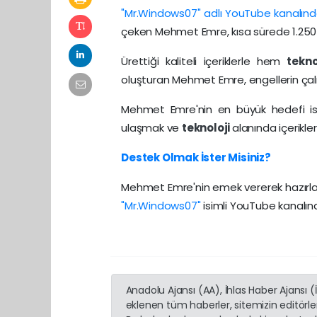
"Mr.Windows07" adlı YouTube kanalın
çeken Mehmet Emre, kısa sürede 1.250 a
Ürettiği kaliteli içeriklerle hem
tekn
oluşturan Mehmet Emre, engellerin çal
Mehmet Emre'nin en büyük hedefi is
ulaşmak ve
teknoloji
alanında içerik
Destek Olmak İster Misiniz?
Mehmet Emre'nin emek vererek hazırl
"Mr.Windows07"
isimli YouTube kanalın
Anadolu Ajansı (AA), İhlas Haber Ajansı 
eklenen tüm haberler, sitemizin editörl