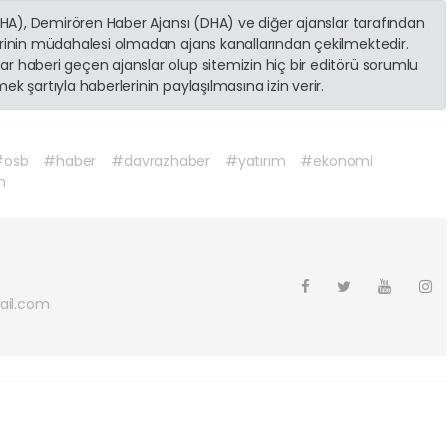
(İHA), Demirören Haber Ajansı (DHA) ve diğer ajanslar tarafından
erinin müdahalesi olmadan ajans kanallarından çekilmektedir.
r haberi geçen ajanslar olup sitemizin hiç bir editörü sorumlu
k şartıyla haberlerinin paylaşılmasına izin verir.
#osb
#haber
#davrazhaber
#yatırım
#ekonomi
m
ail.com