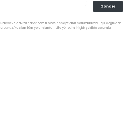
Gönder
lunuyor ve davrazhaber.com.tr sitesine yaptığınız yorumunuzla ilgili doğrudan
yorsunuz. Yazılan tüm yorumlardan site yönetimi hiçbir şekilde sorumlu