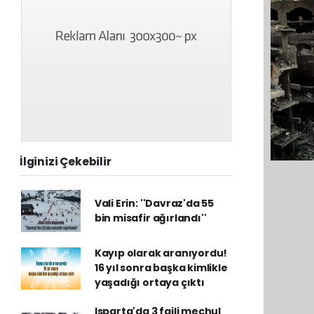
İlginizi Çekebilir
Vali Erin: ''Davraz'da 55
bin misafir ağırlandı''
Kayıp olarak aranıyordu!
16 yıl sonra başka kimlikle
yaşadığı ortaya çıktı
Isparta'da 3 faili meçhul