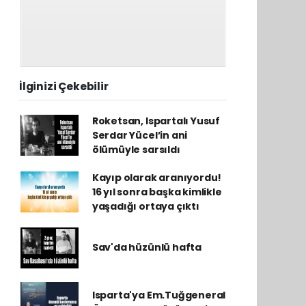
İlginizi Çekebilir
Roketsan, Ispartalı Yusuf
Serdar Yücel’in ani
ölümüyle sarsıldı
Kayıp olarak aranıyordu!
16 yıl sonra başka kimlikle
yaşadığı ortaya çıktı
Sav'da hüzünlü hafta
Isparta'ya Em.Tuğgeneral