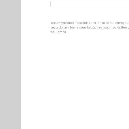
Yorum yazarak Topluluk Kuralları’nı kabul etmiş bu
veya dolaylı tüm sorumluluğu tek başınıza üstleni
tutulamaz.