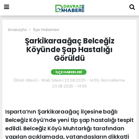
Anasayfa
İlçe Haberleri
Şarkikaraağaç Belceğiz
Köyünde Şap Hastalığı
Görüldü
İLÇE HABERLERI
(Web Sitesi) - Web Sitesi | 23.08.2025 - 14:55, Güncelleme:
23.08.2025 - 14:55
Isparta’nın Şarkikaraağaç ilçesine bağlı
Belceğiz Köyü’nde yeni tip şap hastalığı tespit
edildi. Belceğiz Köyü Muhtarlığı tarafından
yapılan açıklamada, vatandaşların dikkatli