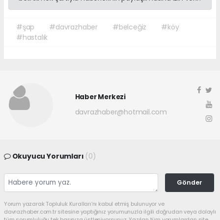
#şap
#davrazhaber
#belceğiz
#köy
#hastalık
Haber Merkezi
davrazhaber@hotmail.com
Okuyucu Yorumları
(0)
Gönder
Yorum yazarak Topluluk Kuralları’nı kabul etmiş bulunuyor ve
davrazhaber.com.tr sitesine yaptığınız yorumunuzla ilgili doğrudan veya dolaylı
tüm sorumluluğu tek başınıza üstleniyorsunuz. Yazılan tüm yorumlardan site