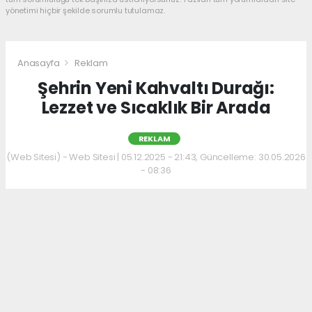
yönetimi hiçbir şekilde sorumlu tutulamaz.
Anasayfa
Reklam
Şehrin Yeni Kahvaltı Durağı:
Lezzet ve Sıcaklık Bir Arada
REKLAM
(Web Sitesi) - Web Sitesi | 05.12.2025 - 21:43, Güncelleme: 30.05.2026
- 08:36
Kahvaltı kültürünü sevenler için keyifli bir
adres daha hizmet veriyor. Menüde; hakiki
kelle paça, mercimek ve ezogelin çorbaları ile
güne sıcak bir başlangıç yapılabiliyor.
Çorbalara eşlik eden tost, kumru ve gözleme