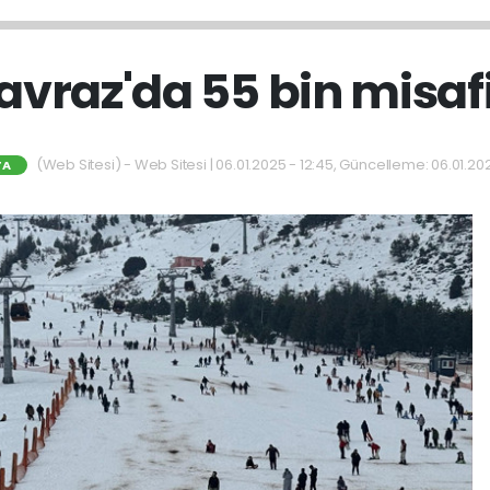
'Davraz'da 55 bin misafi
(Web Sitesi) - Web Sitesi | 06.01.2025 - 12:45, Güncelleme: 06.01.202
TA