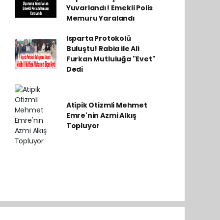
Yuvarlandı! Emekli Polis
Memuru Yaralandı
Isparta Protokolü
Buluştu! Rabia ile Ali
Furkan Mutluluğa "Evet"
Dedi
Atipik Otizmli Mehmet
Emre'nin Azmi Alkış
Topluyor