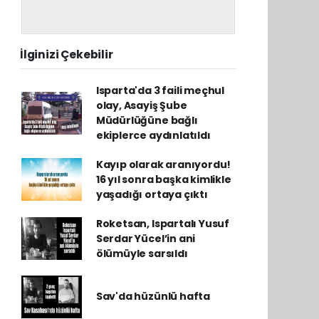
İlginizi Çekebilir
Isparta'da 3 faili meçhul
olay, Asayiş Şube
Müdürlüğüne bağlı
ekiplerce aydınlatıldı
Kayıp olarak aranıyordu!
16 yıl sonra başka kimlikle
yaşadığı ortaya çıktı
Roketsan, Ispartalı Yusuf
Serdar Yücel’in ani
ölümüyle sarsıldı
Sav'da hüzünlü hafta