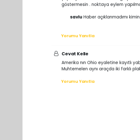
göstermesin . noktaya eylem yapılma 
savlu
Haber açıklanmadımı kimin 
Yorumu Yanıtla
Cevat Kelle
Amerika nın Ohio eyaletine kayıtlı ya
Muhtemelen aynı araçda iki farklı plaka
Yorumu Yanıtla