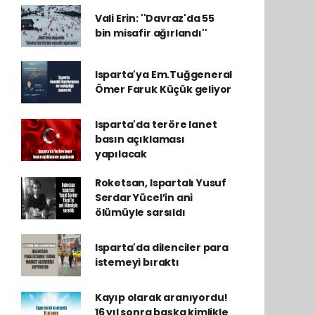
Vali Erin: ''Davraz'da 55
bin misafir ağırlandı''
Isparta'ya Em.Tuğgeneral
Ömer Faruk Küçük geliyor
Isparta'da teröre lanet
basın açıklaması
yapılacak
Roketsan, Ispartalı Yusuf
Serdar Yücel’in ani
ölümüyle sarsıldı
Isparta'da dilenciler para
istemeyi bıraktı
Kayıp olarak aranıyordu!
16 yıl sonra başka kimlikle