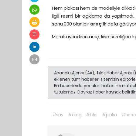
Hem plakası hem de modeliyle dikkatler
ilgili resmi bir açıklama da yapılmadı.
sonu 000 olan bir
araç
ilk defa görüyo
Merak uyandıran araç, kısa süreliğine 
Anadolu Ajansı (AA), İhlas Haber Ajansı 
eklenen tüm haberler, sitemizin editörl
Bu haberlerde yer alan hukuki muhatapla
tutulamaz. Davraz Haber kaynak belirtilme
#sav
#araç
#lüks
#plaka
#habe