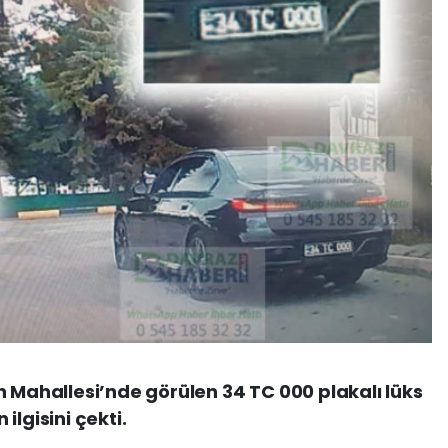
h Mahallesi’nde görülen 34 TC 000 plakalı lüks
ilgisini çekti.