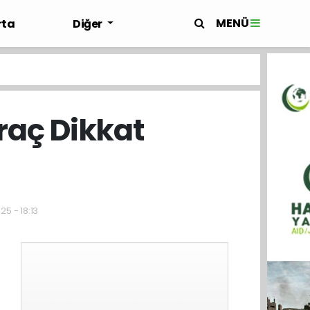
MENÜ
rta
Diğer
raç Dikkat
25 - 18:13