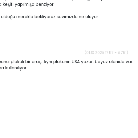
keşifi yapılmışa benziyor.
olduğu merakla bekliyoruz savımızda ne oluyor
(01.10.2025 17:57 - #751)
bancı plakalı bir araç. Aynı plakanın USA yazan beyaz olanıda var.
 kullanılıyor.