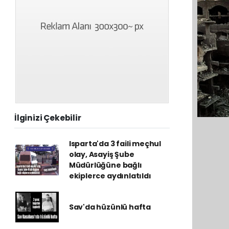
İlginizi Çekebilir
Isparta'da 3 faili meçhul
olay, Asayiş Şube
Müdürlüğüne bağlı
ekiplerce aydınlatıldı
Sav'da hüzünlü hafta