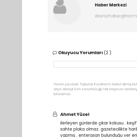
Haber Merkezi
davrazhaber@hotm
Okuyucu Yorumları
(2 )
Yorum yazarak Topluluk Kuralları’nı kabul etmiş bu
veya dolaylı tüm sorumluluğu tek başınıza üstleni
tutulamaz.
Ahmet Yücel
ilerleyen günlerde çıkar kokusu . ke
sahte plaka olmaz. gazetecilikte hari
yapmış . enterasan bulunduğu yer emni