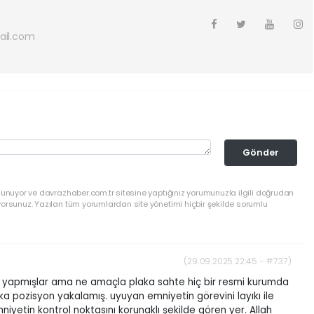
ail.com
Gönder
lunuyor ve davrazhaber.com.tr sitesine yaptığınız yorumunuzla ilgili doğrudan
yorsunuz. Yazılan tüm yorumlardan site yönetimi hiçbir şekilde sorumlu
(29.09.2025 22:45 - #737)
şif yapmışlar ama ne amaçla plaka sahte hiç bir resmi kurumda
ka pozisyon yakalamış. uyuyan emniyetin görevini layıkı ile
yetin kontrol noktasını korunaklı şekilde gören yer. Allah