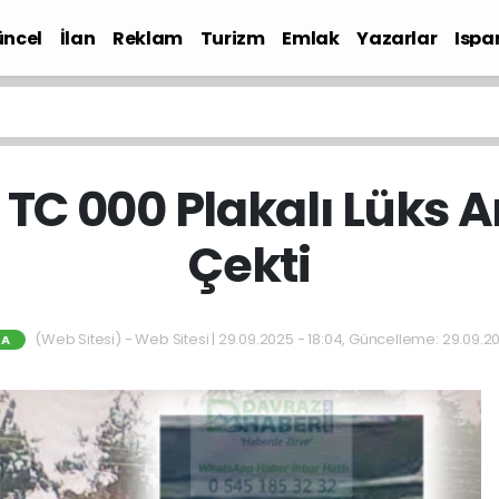
ncel
İlan
Reklam
Turizm
Emlak
Yazarlar
Ispa
Gündem
 TC 000 Plakalı Lüks A
Çekti
(Web Sitesi) - Web Sitesi | 29.09.2025 - 18:04, Güncelleme: 29.09.20
TA