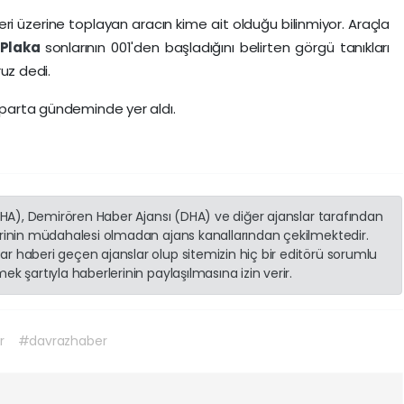
i üzerine toplayan aracın kime ait olduğu bilinmiyor. Araçla
Plaka
sonlarının 001'den başladığını belirten görgü tanıkları
ruz dedi.
Isparta gündeminde yer aldı.
(İHA), Demirören Haber Ajansı (DHA) ve diğer ajanslar tarafından
erinin müdahalesi olmadan ajans kanallarından çekilmektedir.
r haberi geçen ajanslar olup sitemizin hiç bir editörü sorumlu
k şartıyla haberlerinin paylaşılmasına izin verir.
r
#davrazhaber