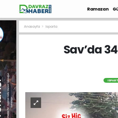
Ramazan
Gü
İlçe Haberleri
Anasayfa
Isparta
Sav’da 34
ISPAR