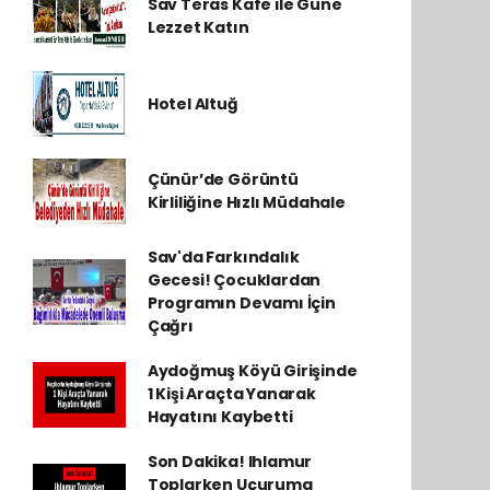
Sav Teras Kafe ile Güne
Lezzet Katın
Hotel Altuğ
Çünür’de Görüntü
Kirliliğine Hızlı Müdahale
Sav'da Farkındalık
Gecesi! Çocuklardan
Programın Devamı İçin
Çağrı
Aydoğmuş Köyü Girişinde
1 Kişi Araçta Yanarak
Hayatını Kaybetti
Son Dakika! Ihlamur
Toplarken Uçuruma