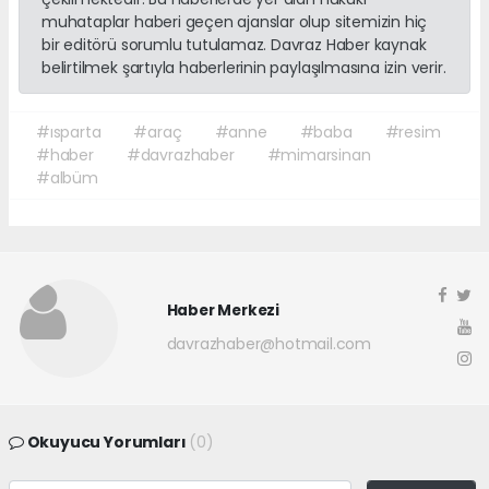
muhataplar haberi geçen ajanslar olup sitemizin hiç
bir editörü sorumlu tutulamaz. Davraz Haber kaynak
belirtilmek şartıyla haberlerinin paylaşılmasına izin verir.
#ısparta
#araç
#anne
#baba
#resim
#haber
#davrazhaber
#mimarsinan
#albüm
Haber Merkezi
davrazhaber@hotmail.com
Okuyucu Yorumları
(0)