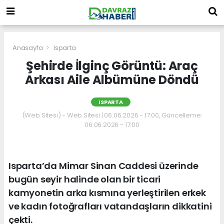
Anasayfa
Isparta
Şehirde İlginç Görüntü: Araç
Arkası Aile Albümüne Döndü
ISPARTA
(Web Sitesi) - Web Sitesi | 06.06.2026 - 17:00, Güncelleme:
06.06.2026 - 17:00
Isparta’da Mimar Sinan Caddesi üzerinde
bugün seyir halinde olan bir ticari
kamyonetin arka kısmına yerleştirilen erkek
ve kadın fotoğrafları vatandaşların dikkatini
çekti.