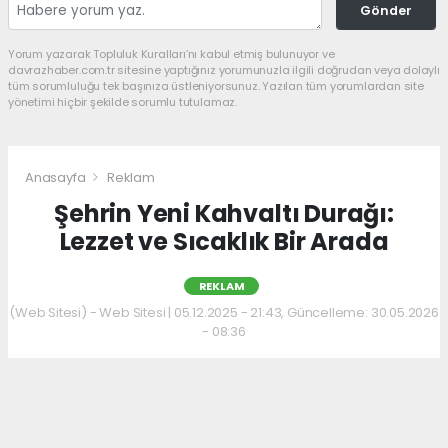
Gönder
Yorum yazarak Topluluk Kuralları’nı kabul etmiş bulunuyor ve
davrazhaber.com.tr sitesine yaptığınız yorumunuzla ilgili doğrudan veya dolaylı
tüm sorumluluğu tek başınıza üstleniyorsunuz. Yazılan tüm yorumlardan site
yönetimi hiçbir şekilde sorumlu tutulamaz.
Anasayfa
Reklam
Şehrin Yeni Kahvaltı Durağı:
Lezzet ve Sıcaklık Bir Arada
REKLAM
(Web Sitesi) - Web Sitesi | 05.12.2025 - 21:43, Güncelleme: 30.05.2026
- 08:36
Kahvaltı kültürünü sevenler için keyifli bir
adres daha hizmet veriyor. Menüde; hakiki