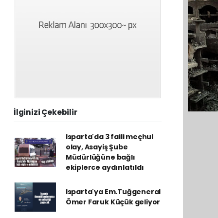
İlginizi Çekebilir
Isparta'da 3 faili meçhul
olay, Asayiş Şube
Müdürlüğüne bağlı
ekiplerce aydınlatıldı
Isparta'ya Em.Tuğgeneral
Ömer Faruk Küçük geliyor