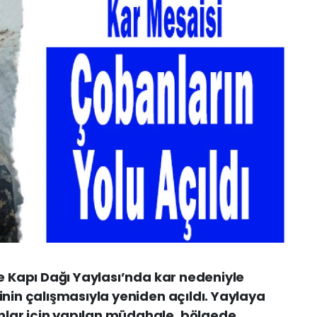
de Kapı Dağı Yaylası’nda kar nedeniyle
inin çalışmasıyla yeniden açıldı. Yaylaya
lar için yapılan müdahale, bölgede