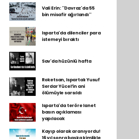
Vali Erin: ''Davraz'da 55
bin misafir ağırlandı''
Isparta'da dilenciler para
istemeyi bıraktı
Sav'da hüzünlü hafta
Roketsan, Ispartalı Yusuf
Serdar Yücel’in ani
ölümüyle sarsıldı
Isparta'da teröre lanet
basın açıklaması
yapılacak
Kayıp olarak aranıyordu!
16 yıl sonra başka kimlikle