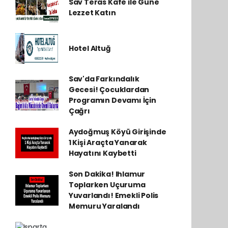
Sav Teras Kafe ile Güne
Lezzet Katın
Hotel Altuğ
Sav'da Farkındalık
Gecesi! Çocuklardan
Programın Devamı İçin
Çağrı
Aydoğmuş Köyü Girişinde
1 Kişi Araçta Yanarak
Hayatını Kaybetti
Son Dakika! Ihlamur
Toplarken Uçuruma
Yuvarlandı! Emekli Polis
Memuru Yaralandı