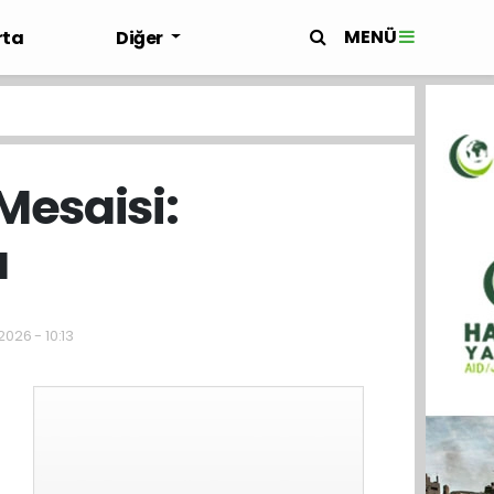
MENÜ
rta
Diğer
Mesaisi:
ı
2026 - 10:13