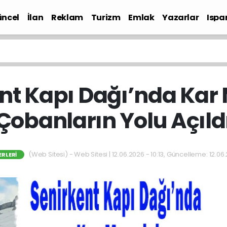
ncel
İlan
Reklam
Turizm
Emlak
Yazarlar
Ispa
Gündem
nt Kapı Dağı’nda Kar 
Çobanların Yolu Açıld
(Web Sitesi) - Web Sitesi | 12.06.2026 - 10:13, Güncelleme: 12.06.
ERLERI