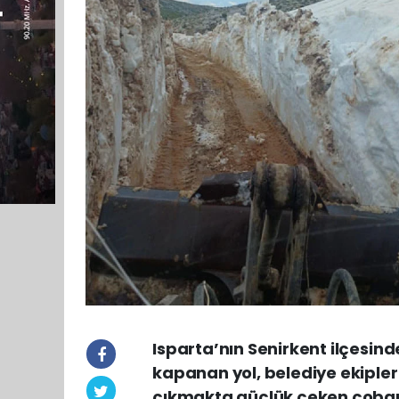
Isparta’nın Senirkent ilçesin
kapanan yol, belediye ekipler
çıkmakta güçlük çeken çoban