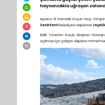
hayvancılıkla uğraşan vatanda
Isparta İli Damızlık Koyun Keçi Yetiştiri
Senirkent
Belediyesi ekiplerine
teşek
Birlik Yönetim Kurulu Başkanı Hüseyi
açılması için çalışan ekiplere minnettar o