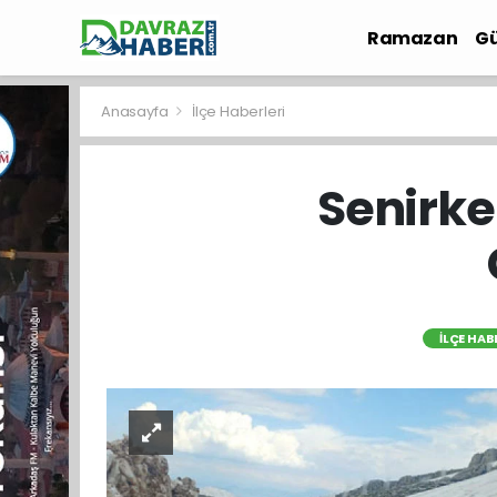
Ramazan
Gü
İlçe Haberleri
Anasayfa
İlçe Haberleri
Senirke
İLÇE HAB