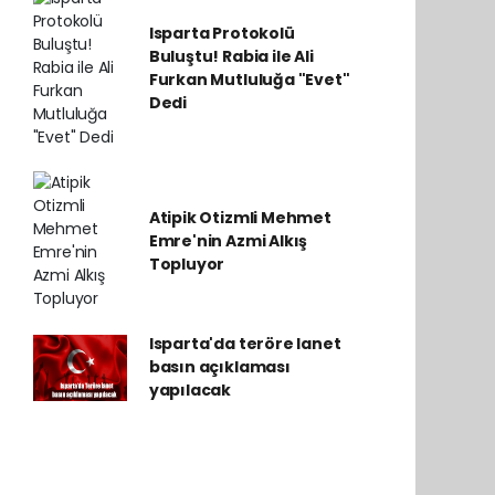
Isparta Protokolü
Buluştu! Rabia ile Ali
Furkan Mutluluğa "Evet"
Dedi
Atipik Otizmli Mehmet
Emre'nin Azmi Alkış
Topluyor
Isparta'da teröre lanet
basın açıklaması
yapılacak