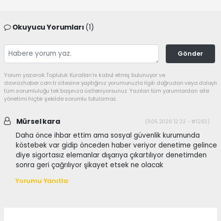
Okuyucu Yorumları
(1)
Gönder
Yorum yazarak Topluluk Kuralları’nı kabul etmiş bulunuyor ve
davrazhaber.com.tr sitesine yaptığınız yorumunuzla ilgili doğrudan veya dolaylı
tüm sorumluluğu tek başınıza üstleniyorsunuz. Yazılan tüm yorumlardan site
yönetimi hiçbir şekilde sorumlu tutulamaz.
Mürsel kara
(11.05.2026 12:32 - #1283)
Daha önce ihbar ettim ama sosyal güvenlik kurumunda
köstebek var gidip önceden haber veriyor denetime gelince
diye sigortasız elemanlar dışarıya çıkartılıyor denetimden
sonra geri çağrılıyor şikayet etsek ne olacak
Yorumu Yanıtla