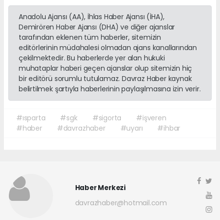
Anadolu Ajansı (AA), İhlas Haber Ajansı (İHA),
Demirören Haber Ajansı (DHA) ve diğer ajanslar
tarafından eklenen tüm haberler, sitemizin
editörlerinin müdahalesi olmadan ajans kanallarından
çekilmektedir. Bu haberlerde yer alan hukuki
muhataplar haberi geçen ajanslar olup sitemizin hiç
bir editörü sorumlu tutulamaz. Davraz Haber kaynak
belirtilmek şartıyla haberlerinin paylaşılmasına izin verir.
#ısparta
#sgk
#sigorta
#işveren
#haber
#davrazhaber
#uyarı
#ihbar
Haber Merkezi
davrazhaber@hotmail.com