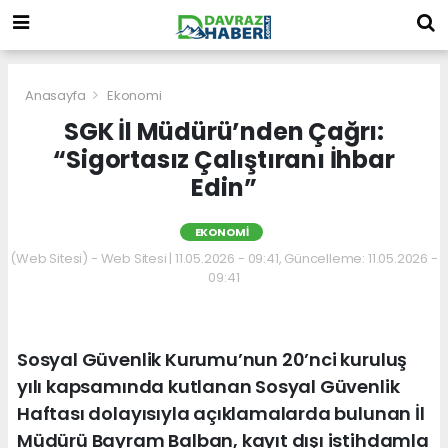
Anasayfa
Ekonomi
SGK İl Müdürü’nden Çağrı:
“Sigortasız Çalıştıranı İhbar
Edin”
EKONOMI
(Web Sitesi) - Web Sitesi | 11.05.2026 - 09:41, Güncelleme: 11.05.2026 -
09:41
Sosyal Güvenlik Kurumu’nun 20’nci kuruluş
yılı kapsamında kutlanan Sosyal Güvenlik
Haftası dolayısıyla açıklamalarda bulunan İl
Müdürü Bayram Balban, kayıt dışı istihdamla