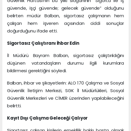
Güvenlik Haftası’nın bu yılki sloganının “Sigorta ile iş
güvende, işçi güvende; gelecek güvende” olduğunu
belirten müdür Balban, sigortasız çalışmanın hem
çalışan hem işveren açısından ciddi sonuçlar
doğurduğunu ifade etti.
Sigortasız Çalıştıranı İhbar Edin
İl Müdürü Bayram Balban, sigortasız çalıştırıldığını
düşünen vatandaşların durumu ilgili kurumlara
bildirmesi gerektiğini söyledi.
Balban, ihbar ve şikayetlerin: ALO 170 Çalışma ve Sosyal
Güvenlik İletişim Merkezi, SGK İl Müdürlükleri, Sosyal
Güvenlik Merkezleri ve CİMER üzerinden yapılabileceğini
belirtti.
Kayıt Dışı Çalışma Geleceği Çalıyor
Sigortasız çalışan kişilerin emeklilik hakkı başta olmak