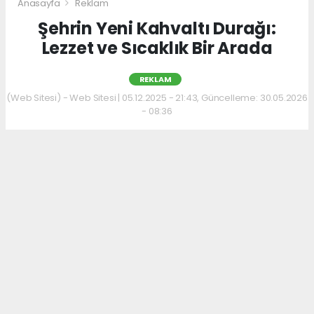
Anasayfa
Reklam
Şehrin Yeni Kahvaltı Durağı:
Lezzet ve Sıcaklık Bir Arada
REKLAM
(Web Sitesi) - Web Sitesi | 05.12.2025 - 21:43, Güncelleme: 30.05.2026
- 08:36
Kahvaltı kültürünü sevenler için keyifli bir
adres daha hizmet veriyor. Menüde; hakiki
kelle paça, mercimek ve ezogelin çorbaları ile
güne sıcak bir başlangıç yapılabiliyor.
Çorbalara eşlik eden tost, kumru ve gözleme
çeşitleri ise hem pratik hem de lezzetli
seçenekler sunuyor.