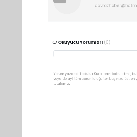
davrazhaber@hotm
Okuyucu Yorumları
(0)
Yorum yazarak Topluluk Kuralları’nı kabul etmiş bu
veya dolaylı tüm sorumluluğu tek başınıza üstleni
tutulamaz.