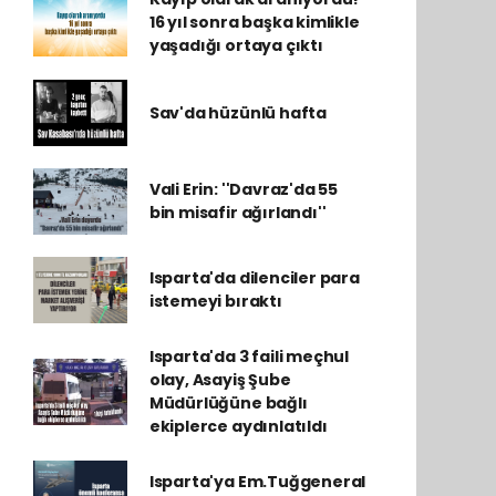
16 yıl sonra başka kimlikle
yaşadığı ortaya çıktı
Sav'da hüzünlü hafta
Vali Erin: ''Davraz'da 55
bin misafir ağırlandı''
Isparta'da dilenciler para
istemeyi bıraktı
Isparta'da 3 faili meçhul
olay, Asayiş Şube
Müdürlüğüne bağlı
ekiplerce aydınlatıldı
Isparta'ya Em.Tuğgeneral