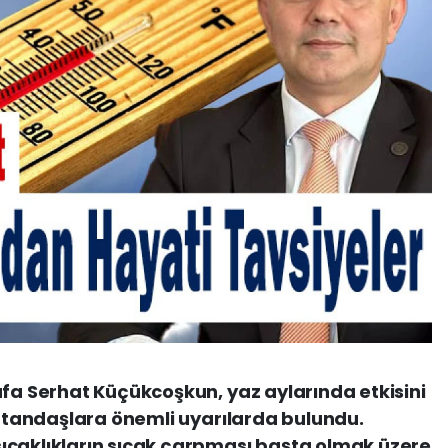
afa Serhat Küçükcoşkun, yaz aylarında etkisini
 vatandaşlara önemli uyarılarda bulundu.
ıcaklıkların sıcak çarpması başta olmak üzere