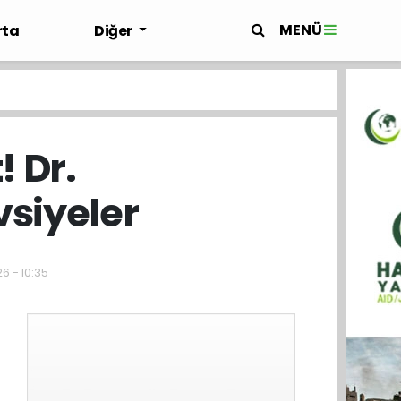
MENÜ
rta
Diğer
 Dr.
siyeler
6 - 10:35