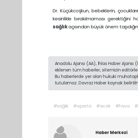
Dr. Küçükcoşkun, bebeklerin, çocukları
kesinlikle bırakılmaması gerektiğini h
sağlık
açısından büyük önem taşıdığını
Anadolu Ajansı (AA), İhlas Haber Ajansı 
eklenen tüm haberler, sitemizin editörl
Bu haberlerde yer alan hukuki muhatapla
tutulamaz. Davraz Haber kaynak belirtilme
#sağlık
#ısparta
#sıcak
#hava
#
Haber Merkezi