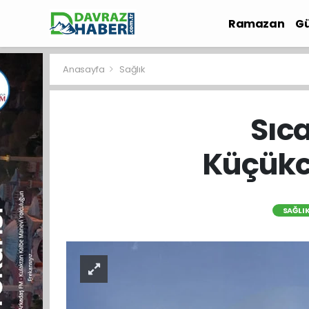
Ramazan
Gü
İlçe Haberleri
Anasayfa
Sağlık
Sıc
Küçükc
SAĞLI