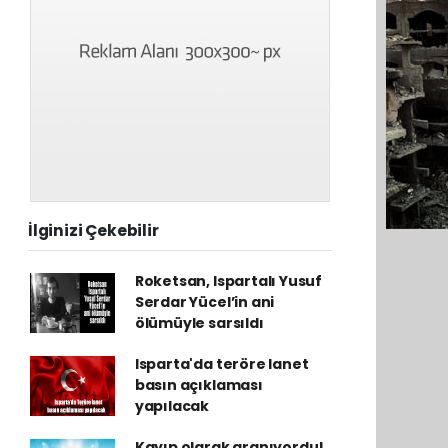
İlginizi Çekebilir
Roketsan, Ispartalı Yusuf
Serdar Yücel’in ani
ölümüyle sarsıldı
Isparta'da teröre lanet
basın açıklaması
yapılacak
Kayıp olarak aranıyordu!