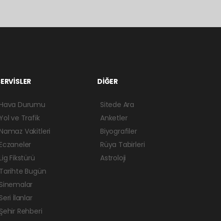
ERVİSLER
DİĞER
Hava Durumu
Sitede Ara
Yol ve Trafik
Anketler
Namaz Vakitleri
Biyografiler
Eczaneler
Rüya Tabirleri
Lig Fikstürü
Astroloji
Tarihte Bugün
Sinemalar
Seri İlanlar
Şehir Rehberi