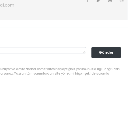
ail.com
Gönder
lunuyor ve davrazhaber.com.tr sitesine yaptığınız yorumunuzla ilgili doğrudan
yorsunuz. Yazılan tüm yorumlardan site yönetimi hiçbir şekilde sorumlu