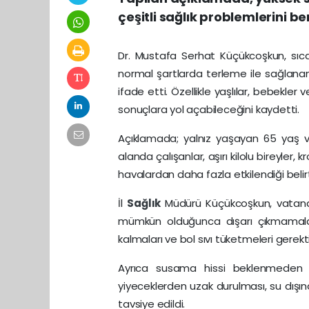
çeşitli sağlık problemlerini be
Dr. Mustafa Serhat Küçükcoşkun, sıcakl
normal şartlarda terleme ile sağlanan 
ifade etti. Özellikle yaşlılar, bebekle
sonuçlara yol açabileceğini kaydetti.
Açıklamada; yalnız yaşayan 65 yaş ve 
alanda çalışanlar, aşırı kilolu bireyler, k
havalardan daha fazla etkilendiği belirti
İl
Sağlık
Müdürü Küçükcoşkun, vatan
mümkün olduğunca dışarı çıkmamaları,
kalmaları ve bol sıvı tüketmeleri gerekti
Ayrıca susama hissi beklenmeden gü
yiyeceklerden uzak durulması, su dışın
tavsiye edildi.