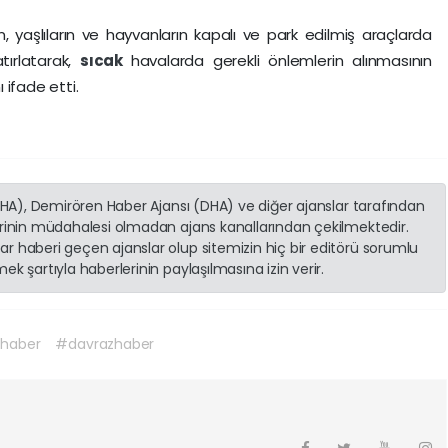
n, yaşlıların ve hayvanların kapalı ve park edilmiş araçlarda
atırlatarak,
sıcak
havalarda gerekli önlemlerin alınmasının
 ifade etti.
(İHA), Demirören Haber Ajansı (DHA) ve diğer ajanslar tarafından
erinin müdahalesi olmadan ajans kanallarından çekilmektedir.
r haberi geçen ajanslar olup sitemizin hiç bir editörü sorumlu
k şartıyla haberlerinin paylaşılmasına izin verir.
haber
#davrazhaber