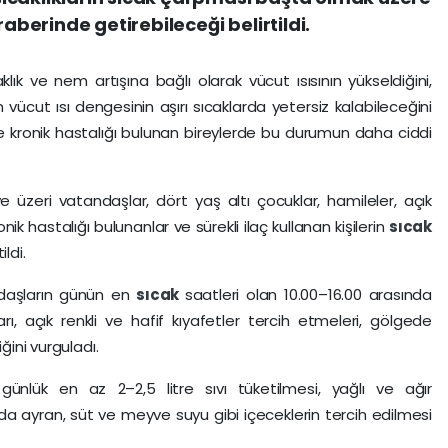
raberinde getirebileceği belirtildi.
ık ve nem artışına bağlı olarak vücut ısısının yükseldiğini,
vücut ısı dengesinin aşırı sıcaklarda yetersiz kalabileceğini
r ve kronik hastalığı bulunan bireylerde bu durumun daha ciddi
üzeri vatandaşlar, dört yaş altı çocuklar, hamileler, açık
ronik hastalığı bulunanlar ve sürekli ilaç kullanan kişilerin
sıcak
ldi.
daşların günün en
sıcak
saatleri olan 10.00–16.00 arasında
 açık renkli ve hafif kıyafetler tercih etmeleri, gölgede
ğini vurguladı.
nlük en az 2–2,5 litre sıvı tüketilmesi, yağlı ve ağır
da ayran, süt ve meyve suyu gibi içeceklerin tercih edilmesi