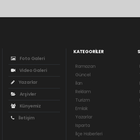
KATEGORİLER
S
Foto Galeri
Ramazan
Video Galeri
Güncel
Yazarlar
İlan
Reklam
Arşivler
Turizm
Künyemiz
Emlak
Yazarlar
İletişim
Isparta
İlçe Haberleri