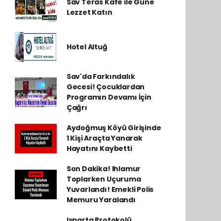
Sav Teras Kafe ile Güne
Lezzet Katın
Hotel Altuğ
Sav'da Farkındalık
Gecesi! Çocuklardan
Programın Devamı İçin
Çağrı
Aydoğmuş Köyü Girişinde
1 Kişi Araçta Yanarak
Hayatını Kaybetti
Son Dakika! Ihlamur
Toplarken Uçuruma
Yuvarlandı! Emekli Polis
Memuru Yaralandı
Isparta Protokolü