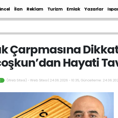
ncel
İlan
Reklam
Turizm
Emlak
Yazarlar
Ispa
Gündem
ak Çarpmasına Dikkat!
oşkun’dan Hayati Tav
(Web Sitesi) - Web Sitesi | 24.06.2026 - 10:35, Güncelleme: 24.06.202
K