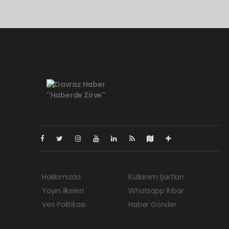
Pro-0.078
Hakkımızda
Kullanım Şartları
Yayın İlkeleri
Whatsapp İhbar
Veri Politikası
Haber Gönder