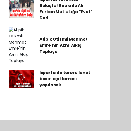
Buluştu! Rabia ile Ali
Furkan Mutluluğa "Evet"
Dedi
Atipik Otizmli Mehmet
Emre'nin Azmi Alkış
Topluyor
Isparta'da teröre lanet
basın açıklaması
yapılacak