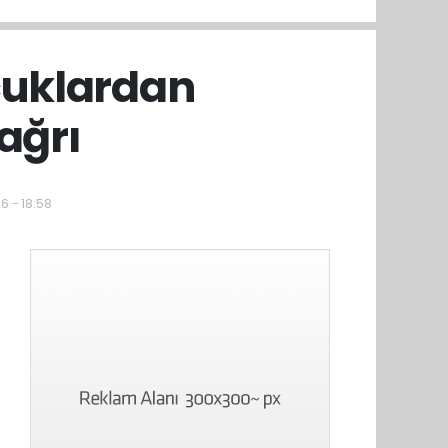
cuklardan
ağrı
6 - 18:58