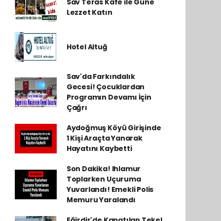
Sav Teras Kafe ile Güne
Lezzet Katın
Hotel Altuğ
Sav'da Farkındalık
Gecesi! Çocuklardan
Programın Devamı İçin
Çağrı
Aydoğmuş Köyü Girişinde
1 Kişi Araçta Yanarak
Hayatını Kaybetti
Son Dakika! Ihlamur
Toplarken Uçuruma
Yuvarlandı! Emekli Polis
Memuru Yaralandı
Eğirdir'de Kapatılan Tekel