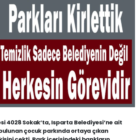
i 4028 Sokak’ta, Isparta Belediyesi’ne ait
 bulunan çocuk parkında ortaya çıkan
sini çekti. Park içerisindeki bankların