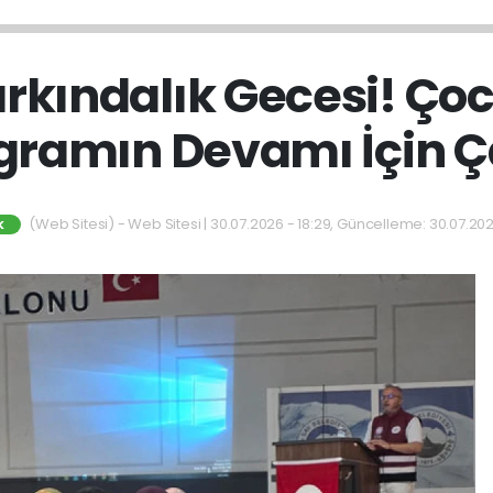
arkındalık Gecesi! Ço
gramın Devamı İçin Ç
(Web Sitesi) - Web Sitesi | 30.07.2026 - 18:29, Güncelleme: 30.07.202
K