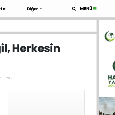
MENÜ
rta
Diğer
l, Herkesin
26 - 20:20