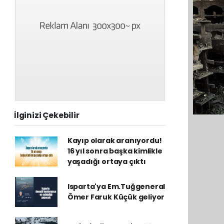
İlginizi Çekebilir
Kayıp olarak aranıyordu!
16 yıl sonra başka kimlikle
yaşadığı ortaya çıktı
Isparta'ya Em.Tuğgeneral
Ömer Faruk Küçük geliyor