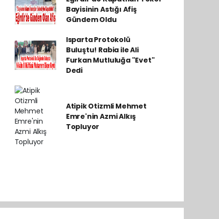
Bayisinin Astığı Afiş
Gündem Oldu
Isparta Protokolü
Buluştu! Rabia ile Ali
Furkan Mutluluğa "Evet"
Dedi
Atipik Otizmli Mehmet
Emre'nin Azmi Alkış
Topluyor