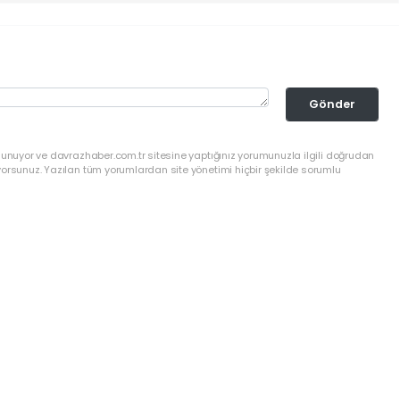
Gönder
lunuyor ve davrazhaber.com.tr sitesine yaptığınız yorumunuzla ilgili doğrudan
yorsunuz. Yazılan tüm yorumlardan site yönetimi hiçbir şekilde sorumlu