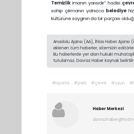
Temizlik
imanın yarısıdır” hadisi
çev
sahip çıkmanın yalnızca
belediye
hi
kültürüne saygının da bir parçası olduğ
Anadolu Ajansı (AA), İhlas Haber Ajansı 
eklenen tüm haberler, sitemizin editörl
Bu haberlerde yer alan hukuki muhatapla
tutulamaz. Davraz Haber kaynak belirtilme
#ısparta
#park
#çevre
#oyun
#k
Haber Merkezi
davrazhaber@hotm