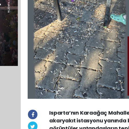
Isparta’nın Karaağaç Mahalles
akaryakıt istasyonu yanında
görüntüler vatandaşların tepki