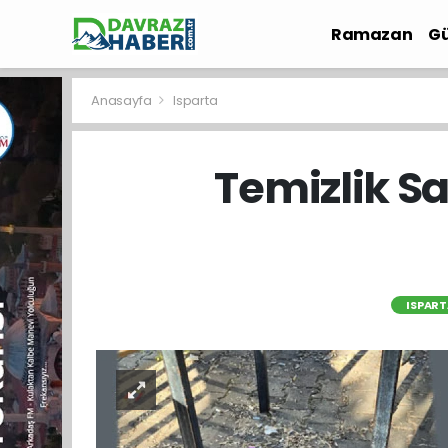
Ramazan
Gü
İlçe Haberleri
Anasayfa
Isparta
Temizlik S
ISPART