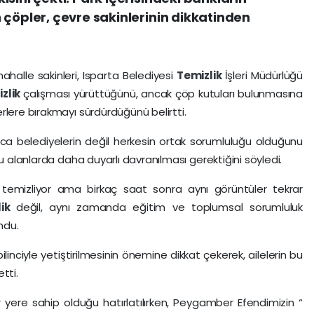
 çöpler, çevre sakinlerinin dikkatinden
halle sakinleri, Isparta Belediyesi
Temizlik
İşleri Müdürlüğü
izlik
çalışması yürüttüğünü, ancak çöp kutuları bulunmasına
rlere bırakmayı sürdürdüğünü belirtti.
zca belediyelerin değil herkesin ortak sorumluluğu olduğunu
ğu alanlarda daha duyarlı davranılması gerektiğini söyledi.
 temizliyor ama birkaç saat sonra aynı görüntüler tekrar
lik
değil, aynı zamanda eğitim ve toplumsal sorumluluk
ndu.
bilinciyle yetiştirilmesinin önemine dikkat çekerek, ailelerin bu
tti.
r yere sahip olduğu hatırlatılırken, Peygamber Efendimizin “