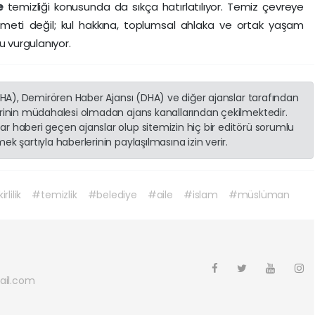
re
temizliği konusunda da sıkça hatırlatılıyor. Temiz çevreye
zmeti değil; kul hakkına, toplumsal ahlaka ve ortak yaşam
u vurgulanıyor.
(İHA), Demirören Haber Ajansı (DHA) ve diğer ajanslar tarafından
erinin müdahalesi olmadan ajans kanallarından çekilmektedir.
r haberi geçen ajanslar olup sitemizin hiç bir editörü sorumlu
k şartıyla haberlerinin paylaşılmasına izin verir.
irlilik
#temizlik
#belediye
#aile
#islam
#müslüman
ail.com