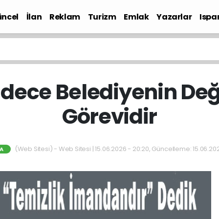
ncel
İlan
Reklam
Turizm
Emlak
Yazarlar
Ispa
Gündem
adece Belediyenin Deği
Görevidir
(Web Sitesi) - Web Sitesi | 15.06.2026 - 20:20, Güncelleme: 15.06.20
A