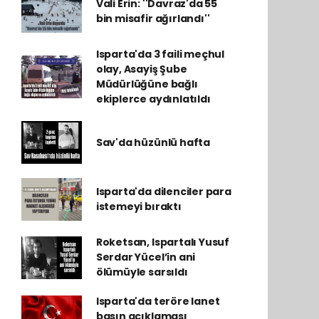
Vali Erin: ''Davraz'da 55
bin misafir ağırlandı''
Isparta'da 3 faili meçhul
olay, Asayiş Şube
Müdürlüğüne bağlı
ekiplerce aydınlatıldı
Sav'da hüzünlü hafta
Isparta'da dilenciler para
istemeyi bıraktı
Roketsan, Ispartalı Yusuf
Serdar Yücel’in ani
ölümüyle sarsıldı
Isparta'da teröre lanet
basın açıklaması