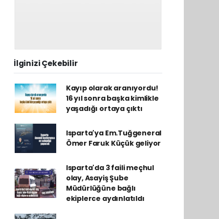
İlginizi Çekebilir
Kayıp olarak aranıyordu!
16 yıl sonra başka kimlikle
yaşadığı ortaya çıktı
Isparta'ya Em.Tuğgeneral
Ömer Faruk Küçük geliyor
Isparta'da 3 faili meçhul
olay, Asayiş Şube
Müdürlüğüne bağlı
ekiplerce aydınlatıldı