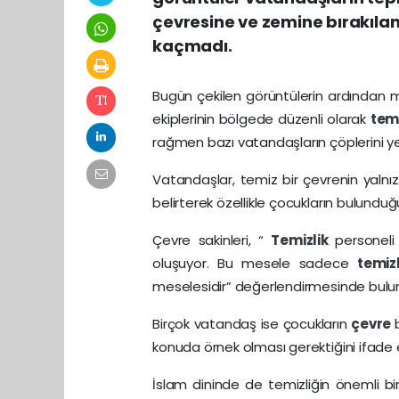
çevresine ve zemine bırakılan
kaçmadı.
Bugün çekilen görüntülerin ardından ma
ekiplerinin bölgede düzenli olarak
tem
rağmen bazı vatandaşların çöplerini ye
Vatandaşlar, temiz bir çevrenin yalnı
belirterek özellikle çocukların bulundu
Çevre sakinleri, “
Temizlik
personeli
oluşuyor. Bu mesele sadece
temiz
meselesidir” değerlendirmesinde bulu
Birçok vatandaş ise çocukların
çevre
konuda örnek olması gerektiğini ifade e
İslam dininde de temizliğin önemli bi