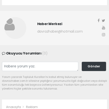
Haber Merkezi
davrazhaber@hotmail.com
Okuyucu Yorumları
(0)
Gönder
Yorum yazarak Topluluk Kuralları’nı kabul etmiş bulunuyor ve
davrazhaber.com.tr sitesine yaptığınız yorumunuzla ilgili doğrudan veya dolaylı
tüm sorumluluğu tek başınıza üstleniyorsunuz. Yazılan tüm yorumlardan site
yönetimi hiçbir şekilde sorumlu tutulamaz.
Anasayfa
Reklam