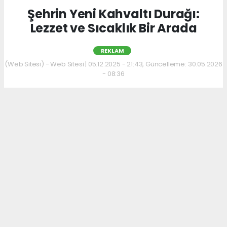
Şehrin Yeni Kahvaltı Durağı:
Lezzet ve Sıcaklık Bir Arada
REKLAM
(Web Sitesi) - Web Sitesi | 05.12.2025 - 21:43, Güncelleme: 30.05.2026
- 08:36
Kahvaltı kültürünü sevenler için keyifli bir
adres daha hizmet veriyor. Menüde; hakiki
kelle paça, mercimek ve ezogelin çorbaları ile
güne sıcak bir başlangıç yapılabiliyor.
Çorbalara eşlik eden tost, kumru ve gözleme
çeşitleri ise hem pratik hem de lezzetli
seçenekler sunuyor.