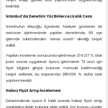
belirtildi.
İstanbul’da Denetim: Yüz Binlerce Liralık Ceza
İstanbul’un Beyoğlu ilçesinde faaliyet gösteren bir
restoran işletmesinde yapılan denetimde, 69 ayrı
işlemde tüketicilerden “servis ücreti” alındığı tespit
edildi.
Yapılan inceleme sonucunda işletmeye 274.137 TL idari
para cezası uygulandı. Ayrıca işletmenin 72 ürün için
fiyat bilgisini girişte bulunan menüde belirtmediği
tespit edilerek, bu kapsamda 286.056 TL daha idari
yaptırım kesildi.
Haksız Fiyat Artışı İncelemesi
Denetimlerde ayrıca 6 farklı üründe haksız fiyat artışı
yapıldığına ilişkin bulgular elde edildi. Söz konusu ürünler