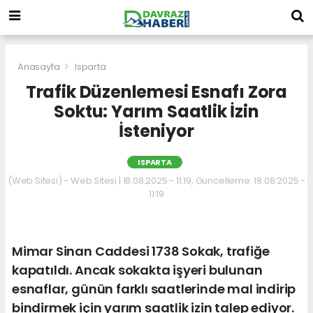
Anasayfa
Isparta
Trafik Düzenlemesi Esnafı Zora
Soktu: Yarım Saatlik İzin
İsteniyor
ISPARTA
(Web Sitesi) - Web Sitesi | 18.08.2025 - 11:19, Güncelleme: 18.08.2025 -
11:19
Mimar Sinan Caddesi 1738 Sokak, trafiğe
kapatıldı. Ancak sokakta işyeri bulunan
esnaflar, günün farklı saatlerinde mal indirip
bindirmek için yarım saatlik izin talep ediyor.