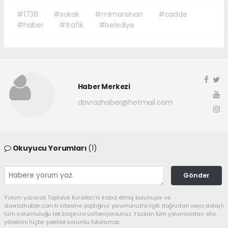
#1738
#sokak
#mimarsinan
#cadde
#haber
#trafik
#belediye
Haber Merkezi
davrazhaber@hotmail.com
Okuyucu Yorumları
(1)
Gönder
Yorum yazarak Topluluk Kuralları’nı kabul etmiş bulunuyor ve
davrazhaber.com.tr sitesine yaptığınız yorumunuzla ilgili doğrudan veya dolaylı
tüm sorumluluğu tek başınıza üstleniyorsunuz. Yazılan tüm yorumlardan site
yönetimi hiçbir şekilde sorumlu tutulamaz.