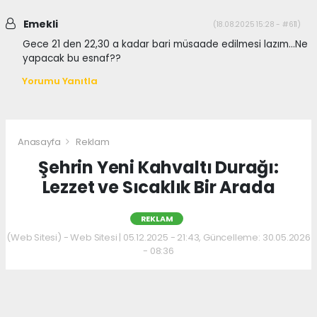
Emekli
(18.08.2025 15:28 - #611)
Gece 21 den 22,30 a kadar bari müsaade edilmesi lazım...Ne
yapacak bu esnaf??
Yorumu Yanıtla
Anasayfa
Reklam
Şehrin Yeni Kahvaltı Durağı:
Lezzet ve Sıcaklık Bir Arada
REKLAM
(Web Sitesi) - Web Sitesi | 05.12.2025 - 21:43, Güncelleme: 30.05.2026
- 08:36
Kahvaltı kültürünü sevenler için keyifli bir