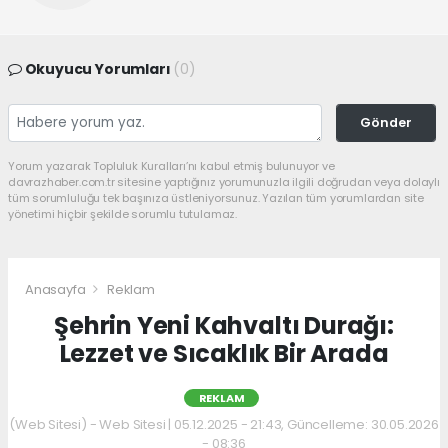
Okuyucu Yorumları
(0)
Gönder
Yorum yazarak Topluluk Kuralları’nı kabul etmiş bulunuyor ve
davrazhaber.com.tr sitesine yaptığınız yorumunuzla ilgili doğrudan veya dolaylı
tüm sorumluluğu tek başınıza üstleniyorsunuz. Yazılan tüm yorumlardan site
yönetimi hiçbir şekilde sorumlu tutulamaz.
Anasayfa
Reklam
Şehrin Yeni Kahvaltı Durağı:
Lezzet ve Sıcaklık Bir Arada
REKLAM
(Web Sitesi) - Web Sitesi | 05.12.2025 - 21:43, Güncelleme: 30.05.2026
- 08:36