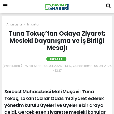
Anasayfa
Isparta
Tuna Tokuç’tan Odaya Ziyaret:
Mesleki Dayanışma ve İş Birliği
Mesajı
ISPARTA
(Web Sitesi) - Web Sitesi | 09.04.2026 - 13:17, Güncelleme: 09.04.2026
- 13:17
Serbest Muhasebeci Mali Müşavir Tuna
Tokuç, Lokantacılar Odası’nı ziyaret ederek
yönetim kurulu üyeleri ve üyelerle bir araya
geldi. Gerçekleşen ziyarette mesleki konular