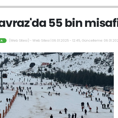
'Davraz'da 55 bin misafi
(Web Sitesi) - Web Sitesi | 06.01.2025 - 12:45, Güncelleme: 06.01.202
TA