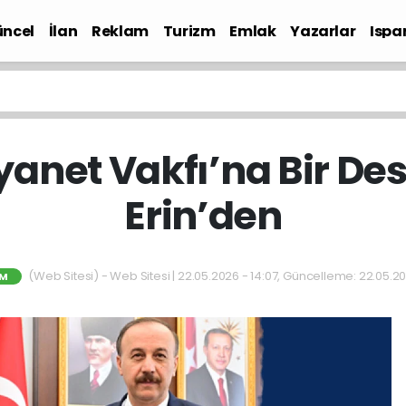
ncel
İlan
Reklam
Turizm
Emlak
Yazarlar
Ispa
Gündem
yanet Vakfı’na Bir Des
Erin’den
(Web Sitesi) - Web Sitesi | 22.05.2026 - 14:07, Güncelleme: 22.05.20
M