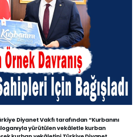
Türkiye Diyanet Vakfı tarafından “Kurbanını
sloganıyla yürütülen vekâletle kurban
ek kurban vekâletini Türkiye Diyanet