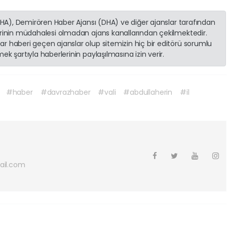
(İHA), Demirören Haber Ajansı (DHA) ve diğer ajanslar tarafından
erinin müdahalesi olmadan ajans kanallarından çekilmektedir.
r haberi geçen ajanslar olup sitemizin hiç bir editörü sorumlu
k şartıyla haberlerinin paylaşılmasına izin verir.
#haber
#davrazhaber
#vali
#abdullaherin
#il
t
ail.com