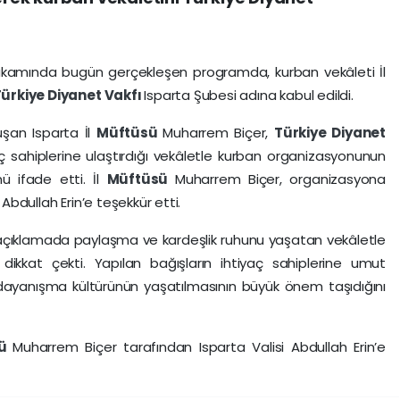
ik makamında bugün gerçekleşen programda, kurban vekâleti İl
Türkiye
Diyanet
Vakfı
Isparta Şubesi adına kabul edildi.
şan Isparta İl
Müftüsü
Muharrem Biçer,
Türkiye
Diyanet
yaç sahiplerine ulaştırdığı vekâletle kurban organizasyonunun
ü ifade etti. İl
Müftüsü
Muharrem Biçer, organizasyona
 Abdullah Erin’e teşekkür etti.
ğı açıklamada paylaşma ve kardeşlik ruhunu yaşatan vekâletle
dikkat çekti. Yapılan bağışların ihtiyaç sahiplerine umut
 dayanışma kültürünün yaşatılmasının büyük önem taşıdığını
sü
Muharrem Biçer tarafından Isparta Valisi Abdullah Erin’e