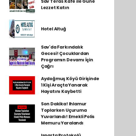
Sav Teras Kafe ile Güne
Lezzet Katın
Hotel Altuğ
Sav'da Farkındalık
Gecesi! Çocuklardan
Programın Devamı İçin
Çağrı
Aydoğmuş Köyü Girişinde
1 Kişi Araçta Yanarak
Hayatını Kaybetti
Son Dakika! Ihlamur
Toplarken Uçuruma
Yuvarlandı! Emekli Polis
Memuru Yaralandı
Isparta Protokolü