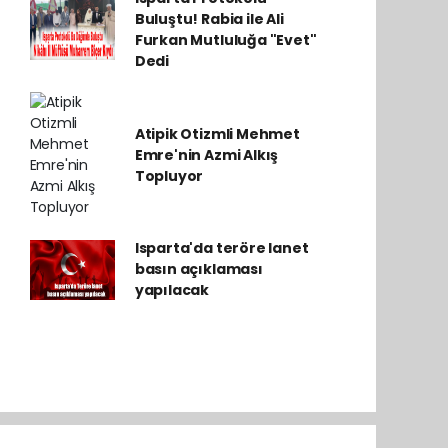
Buluştu! Rabia ile Ali
Furkan Mutluluğa "Evet"
Dedi
Atipik Otizmli Mehmet
Emre'nin Azmi Alkış
Topluyor
Isparta'da teröre lanet
basın açıklaması
yapılacak