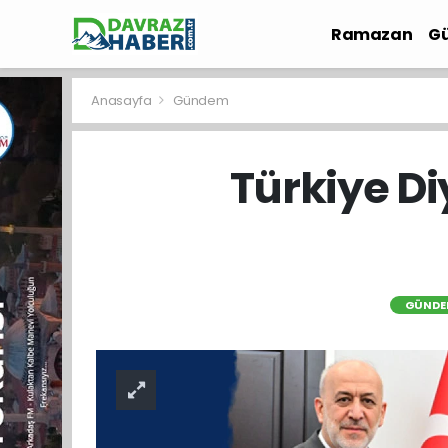
Ramazan
Gü
İlçe Haberleri
Anasayfa
Gündem
Türkiye Di
GÜNDE