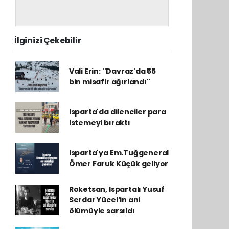
İlginizi Çekebilir
Vali Erin: ''Davraz'da 55
bin misafir ağırlandı''
Isparta'da dilenciler para
istemeyi bıraktı
Isparta'ya Em.Tuğgeneral
Ömer Faruk Küçük geliyor
Roketsan, Ispartalı Yusuf
Serdar Yücel’in ani
ölümüyle sarsıldı