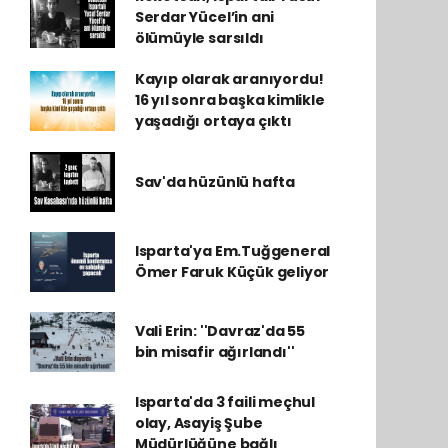
Serdar Yücel’in ani
ölümüyle sarsıldı
Kayıp olarak aranıyordu!
16 yıl sonra başka kimlikle
yaşadığı ortaya çıktı
Sav'da hüzünlü hafta
Isparta'ya Em.Tuğgeneral
Ömer Faruk Küçük geliyor
Vali Erin: ''Davraz'da 55
bin misafir ağırlandı''
Isparta'da 3 faili meçhul
olay, Asayiş Şube
Müdürlüğüne bağlı