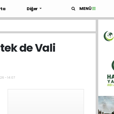
MENÜ
rta
Diğer
tek de Vali
26 - 14:07