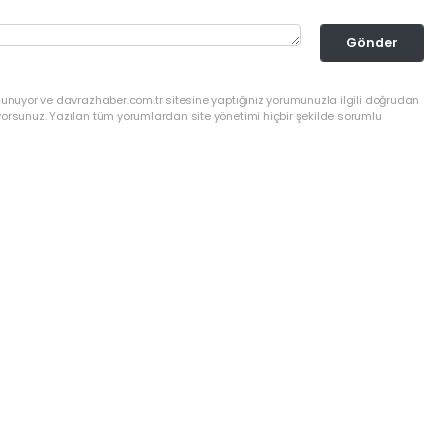
Gönder
lunuyor ve davrazhaber.com.tr sitesine yaptığınız yorumunuzla ilgili doğrudan
yorsunuz. Yazılan tüm yorumlardan site yönetimi hiçbir şekilde sorumlu