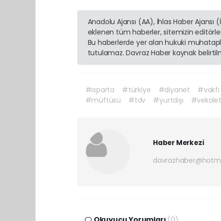
Anadolu Ajansı (AA), İhlas Haber Ajansı 
eklenen tüm haberler, sitemizin editörl
Bu haberlerde yer alan hukuki muhatapla
tutulamaz. Davraz Haber kaynak belirtilme
#ısparta
#türkiye
#diyanet
#vakfı
#müftüsü
#tdv
#yurtdışı
#vekale
Haber Merkezi
davrazhaber@hotm
Okuyucu Yorumları
(0)