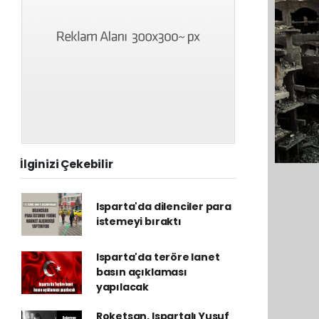
İlginizi Çekebilir
Isparta'da dilenciler para
istemeyi bıraktı
Isparta'da teröre lanet
basın açıklaması
yapılacak
Roketsan, Ispartalı Yusuf