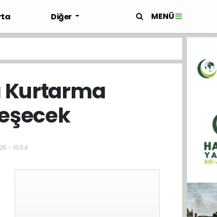
MENÜ
rta
Diğer
a Kurtarma
leşecek
25 - 16:54