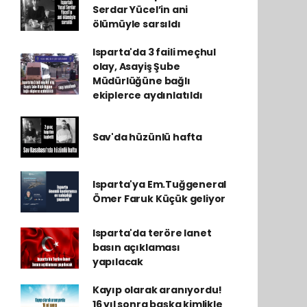
Serdar Yücel’in ani
ölümüyle sarsıldı
Isparta'da 3 faili meçhul
olay, Asayiş Şube
Müdürlüğüne bağlı
ekiplerce aydınlatıldı
Sav'da hüzünlü hafta
Isparta'ya Em.Tuğgeneral
Ömer Faruk Küçük geliyor
Isparta'da teröre lanet
basın açıklaması
yapılacak
Kayıp olarak aranıyordu!
16 yıl sonra başka kimlikle