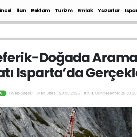
ncel
İlan
Reklam
Turizm
Emlak
Yazarlar
Ispa
Gündem
leferik-Doğada Aram
atı Isparta’da Gerçek
(Web Sitesi) - Web Sitesi | 28.08.2025 - 16:54, Güncelleme: 28.08.20
A