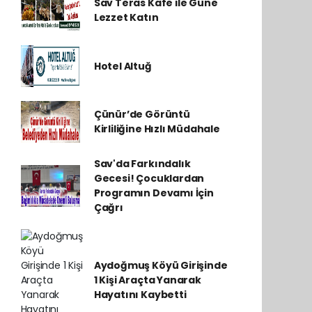
Sav Teras Kafe ile Güne
Lezzet Katın
Hotel Altuğ
Çünür’de Görüntü
Kirliliğine Hızlı Müdahale
Sav'da Farkındalık
Gecesi! Çocuklardan
Programın Devamı İçin
Çağrı
Aydoğmuş Köyü Girişinde
1 Kişi Araçta Yanarak
Hayatını Kaybetti