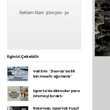
İlginizi Çekebilir
Vali Erin: ''Davraz'da 55
bin misafir ağırlandı''
Isparta'da dilenciler para
istemeyi bıraktı
Roketsan, Ispartalı Yusuf