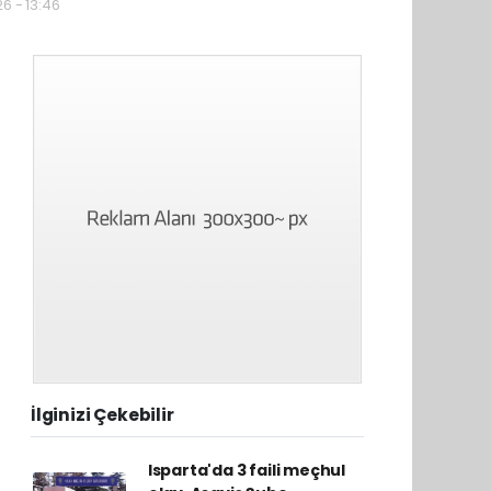
6 - 13:46
İlginizi Çekebilir
Isparta'da 3 faili meçhul