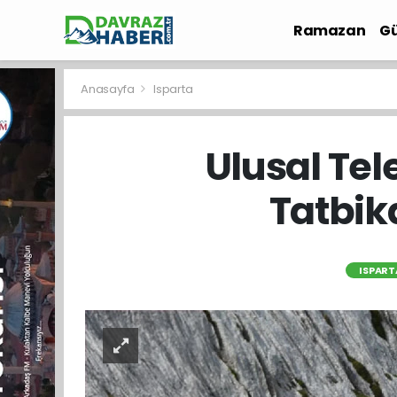
Ramazan
Gü
İlçe Haberleri
Anasayfa
Isparta
Ulusal Te
Tatbik
ISPART