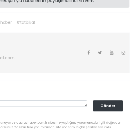
k şartıyla haberlerinin paylaşılmasına izin verir.
haber
#tatbikat
ail.com
Gönder
lunuyor ve davrazhaber.com.tr sitesine yaptığınız yorumunuzla ilgili doğrudan
yorsunuz. Yazılan tüm yorumlardan site yönetimi hiçbir şekilde sorumlu