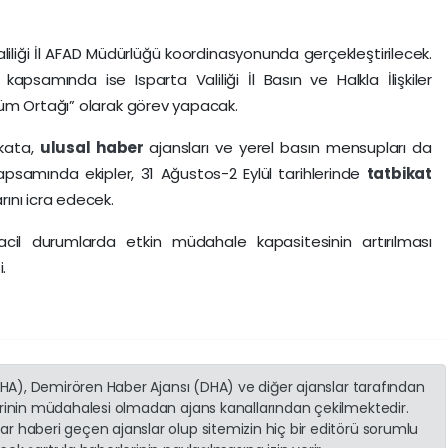
liliği İl AFAD Müdürlüğü koordinasyonunda gerçekleştirilecek.
psamında ise Isparta Valiliği İl Basın ve Halkla İlişkiler
üm Ortağı” olarak görev yapacak.
kata,
ulusal
haber
ajansları ve yerel basın mensupları da
kapsamında ekipler, 31 Ağustos-2 Eylül tarihlerinde
tatbikat
ını icra edecek.
ve acil durumlarda etkin müdahale kapasitesinin artırılması
.
(İHA), Demirören Haber Ajansı (DHA) ve diğer ajanslar tarafından
erinin müdahalesi olmadan ajans kanallarından çekilmektedir.
r haberi geçen ajanslar olup sitemizin hiç bir editörü sorumlu