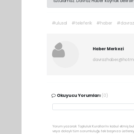
tutulamaz. Davraz Haber kaynak belirtilme
#ulusal
#teleferik
#haber
#davraz
Haber Merkezi
davrazhaber@hotm
Okuyucu Yorumları
(0)
Yorum yazarak Topluluk Kuralları’nı kabul etmiş bu
veya dolaylı tüm sorumluluğu tek başınıza üstleni