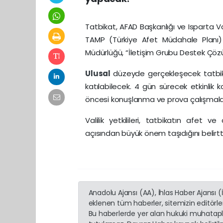
Tatbikat, AFAD Başkanlığı ve Isparta Va
TAMP (Türkiye Afet Müdahale Planı) ka
Müdürlüğü, “İletişim Grubu Destek Çöz
Ulusal
düzeyde gerçekleşecek tatbi
katılabilecek. 4 gün sürecek etkinlik 
öncesi konuşlanma ve prova çalışmalar
Valilik yetkilileri, tatbikatın afet 
açısından büyük önem taşıdığını belirtti
Anadolu Ajansı (AA), İhlas Haber Ajansı 
eklenen tüm haberler, sitemizin editörl
Bu haberlerde yer alan hukuki muhatapla