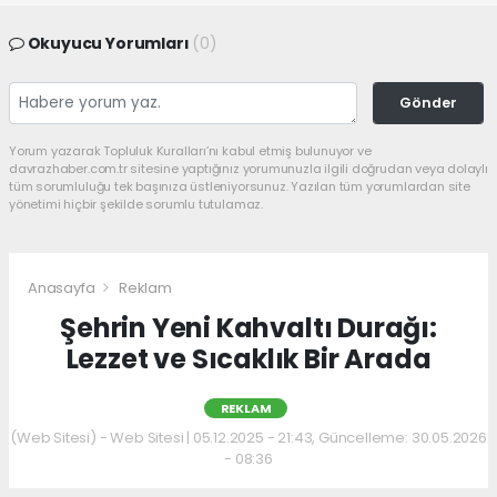
Okuyucu Yorumları
(0)
Gönder
Yorum yazarak Topluluk Kuralları’nı kabul etmiş bulunuyor ve
davrazhaber.com.tr sitesine yaptığınız yorumunuzla ilgili doğrudan veya dolaylı
tüm sorumluluğu tek başınıza üstleniyorsunuz. Yazılan tüm yorumlardan site
yönetimi hiçbir şekilde sorumlu tutulamaz.
Anasayfa
Reklam
Şehrin Yeni Kahvaltı Durağı:
Lezzet ve Sıcaklık Bir Arada
REKLAM
(Web Sitesi) - Web Sitesi | 05.12.2025 - 21:43, Güncelleme: 30.05.2026
- 08:36