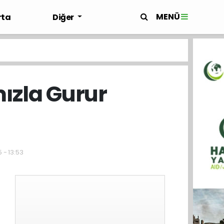
MENÜ
rta
Diğer
mızla Gurur
 - 13:53