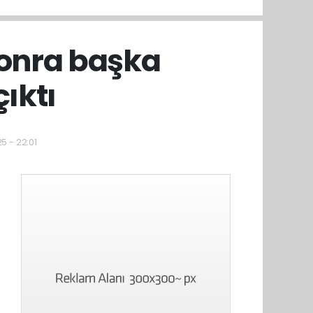
sonra başka
ıktı
5 - 22:01