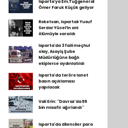
Isparta'ya Em.Tuğgeneral
Ömer Faruk Küçük geliyor
Roketsan, Ispartalı Yusuf
Serdar Yücel’in ani
ölümüyle sarsıldı
Isparta'da 3 faili meçhul
olay, Asayiş Şube
Müdürlüğüne bağlı
ekiplerce aydınlatıldı
Isparta'da teröre lanet
basın açıklaması
yapılacak
Vali Erin: ''Davraz'da 55
bin misafir ağırlandı''
Isparta'da dilenciler para