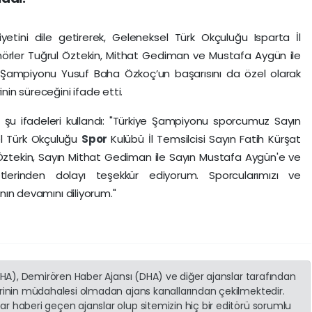
yetini dile getirerek, Geleneksel Türk Okçuluğu Isparta İl
nörler Tuğrul Öztekin, Mithat Gediman ve Mustafa Aygün ile
ye Şampiyonu Yusuf Baha Özkoç’un başarısını da özel olarak
inin süreceğini ifade etti.
 şu ifadeleri kullandı: "Türkiye Şampiyonu sporcumuz Sayın
l Türk Okçuluğu
Spor
Kulübü İl Temsilcisi Sayın Fatih Kürşat
Öztekin, Sayın Mithat Gediman ile Sayın Mustafa Aygün'e ve
etlerinden dolayı teşekkür ediyorum. Sporcularımızı ve
ının devamını diliyorum."
(İHA), Demirören Haber Ajansı (DHA) ve diğer ajanslar tarafından
erinin müdahalesi olmadan ajans kanallarından çekilmektedir.
r haberi geçen ajanslar olup sitemizin hiç bir editörü sorumlu