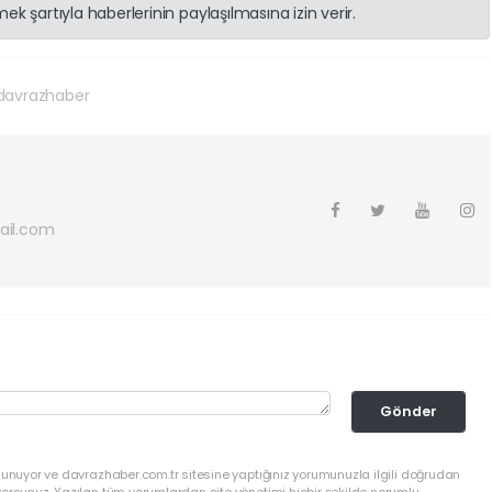
k şartıyla haberlerinin paylaşılmasına izin verir.
avrazhaber
ail.com
Gönder
lunuyor ve davrazhaber.com.tr sitesine yaptığınız yorumunuzla ilgili doğrudan