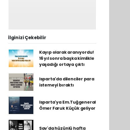
İlginizi Çekebilir
Kayıp olarak aranıyordu!
16 yıl sonra başka kimlikle
yaşadığı ortaya çıktı
Isparta'da dilenciler para
istemeyi bıraktı
Isparta'ya Em.Tuğgeneral
Ömer Faruk Küçük geliyor
Sav'da hüzünlü hafta