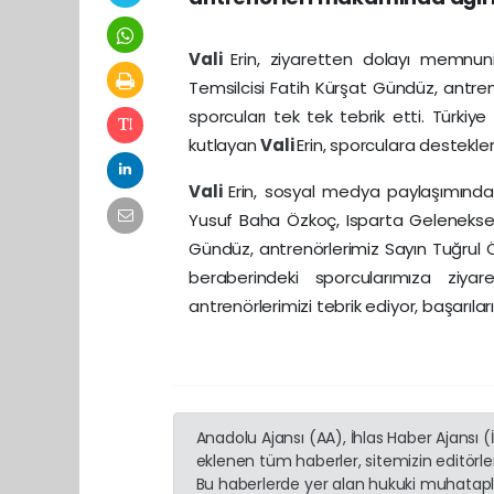
Vali
Erin, ziyaretten dolayı memnuni
Temsilcisi Fatih Kürşat Gündüz, antre
sporcuları tek tek tebrik etti. Türki
kutlayan
Vali
Erin, sporculara destekler
Vali
Erin, sosyal medya paylaşımında
Yusuf Baha Özkoç, Isparta Gelenekse
Gündüz, antrenörlerimiz Sayın Tuğrul 
beraberindeki sporcularımıza ziyar
antrenörlerimizi tebrik ediyor, başarılar
Anadolu Ajansı (AA), İhlas Haber Ajansı 
eklenen tüm haberler, sitemizin editörl
Bu haberlerde yer alan hukuki muhatapla