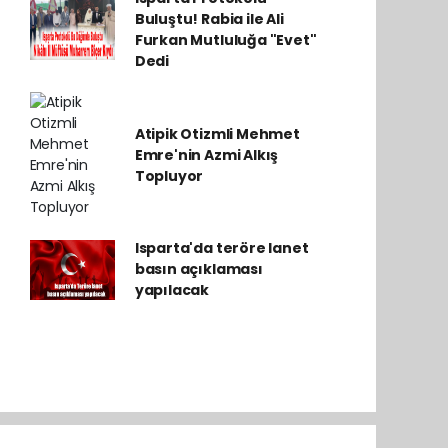
Buluştu! Rabia ile Ali
Furkan Mutluluğa "Evet"
Dedi
Atipik Otizmli Mehmet
Emre'nin Azmi Alkış
Topluyor
Isparta'da teröre lanet
basın açıklaması
yapılacak