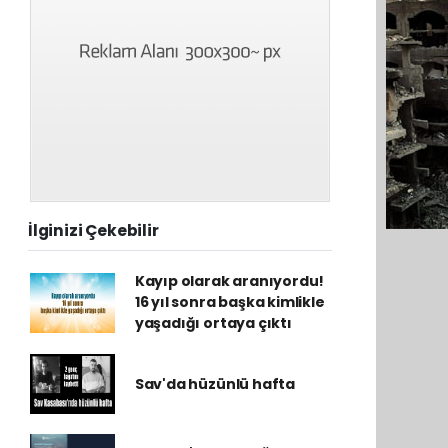
İlginizi Çekebilir
Kayıp olarak aranıyordu!
16 yıl sonra başka kimlikle
yaşadığı ortaya çıktı
Sav'da hüzünlü hafta