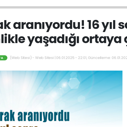
ak aranıyordu! 16 yıl 
likle yaşadığı ortaya ç
(Web Sitesi) - Web Sitesi | 06.01.2025 - 22:01, Güncelleme: 06.01.202
TA