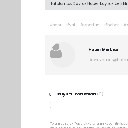
tutulamaz. Davraz Haber kaynak belirtilme
#spor
#vali
#ıspartaa
#haber
#d
Haber Merkezi
davrazhaber@hotm
Okuyucu Yorumları
(0)
Yorum yazarak Topluluk Kuralları’nı kabul etmiş bu