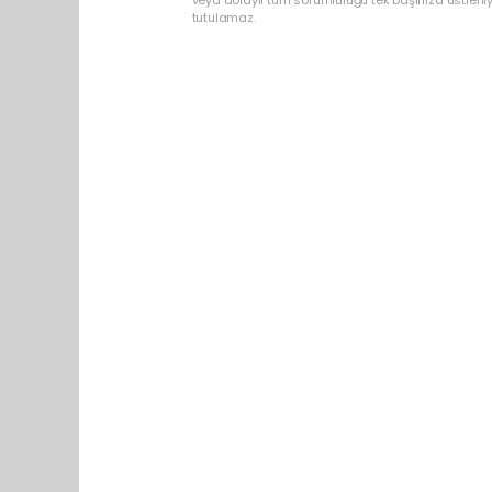
veya dolaylı tüm sorumluluğu tek başınıza üstleni
tutulamaz.