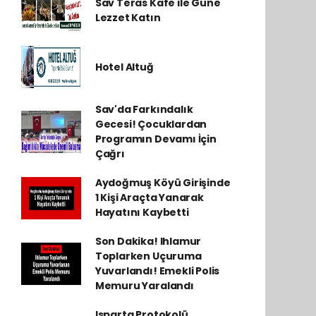
Sav Teras Kafe ile Güne
Lezzet Katın
Hotel Altuğ
Sav'da Farkındalık
Gecesi! Çocuklardan
Programın Devamı İçin
Çağrı
Aydoğmuş Köyü Girişinde
1 Kişi Araçta Yanarak
Hayatını Kaybetti
Son Dakika! Ihlamur
Toplarken Uçuruma
Yuvarlandı! Emekli Polis
Memuru Yaralandı
Isparta Protokolü