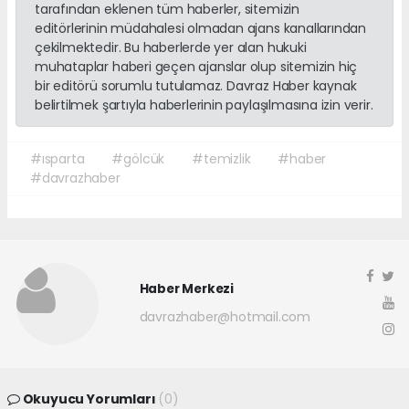
tarafından eklenen tüm haberler, sitemizin
editörlerinin müdahalesi olmadan ajans kanallarından
çekilmektedir. Bu haberlerde yer alan hukuki
muhataplar haberi geçen ajanslar olup sitemizin hiç
bir editörü sorumlu tutulamaz. Davraz Haber kaynak
belirtilmek şartıyla haberlerinin paylaşılmasına izin verir.
#ısparta
#gölcük
#temizlik
#haber
#davrazhaber
Haber Merkezi
davrazhaber@hotmail.com
Okuyucu Yorumları
(0)