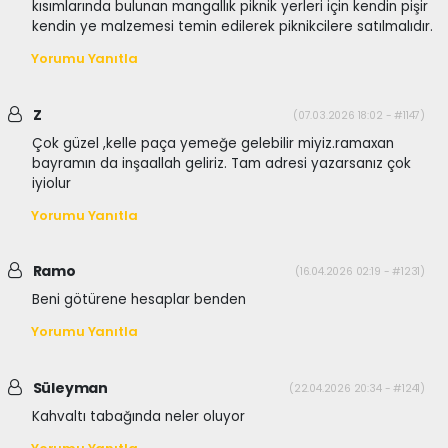
kısımlarında bulunan mangallık piknik yerleri için kendin pişir
kendin ye malzemesi temin edilerek piknikcilere satılmalıdır.
Yorumu Yanıtla
Z
(07.03.2026 18:02 - #1147)
Çok güzel ,kelle paça yemeğe gelebilir miyiz.ramaxan
bayramın da inşaallah geliriz. Tam adresi yazarsanız çok
iyiolur
Yorumu Yanıtla
Ramo
(16.04.2026 02:19 - #1231)
Beni götürene hesaplar benden
Yorumu Yanıtla
Süleyman
(22.04.2026 20:34 - #1241)
Kahvaltı tabağında neler oluyor