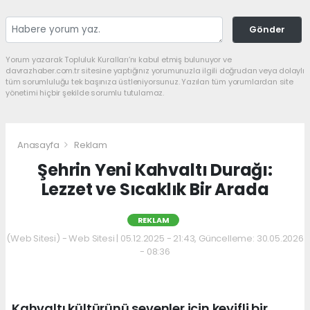
Gönder
Yorum yazarak Topluluk Kuralları’nı kabul etmiş bulunuyor ve
davrazhaber.com.tr sitesine yaptığınız yorumunuzla ilgili doğrudan veya dolaylı
tüm sorumluluğu tek başınıza üstleniyorsunuz. Yazılan tüm yorumlardan site
yönetimi hiçbir şekilde sorumlu tutulamaz.
Anasayfa
Reklam
Şehrin Yeni Kahvaltı Durağı:
Lezzet ve Sıcaklık Bir Arada
REKLAM
(Web Sitesi) - Web Sitesi | 05.12.2025 - 21:43, Güncelleme: 30.05.2026
- 08:36
Kahvaltı kültürünü sevenler için keyifli bir