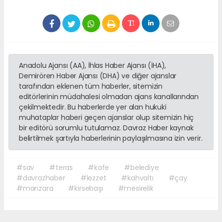
Anadolu Ajansı (AA), İhlas Haber Ajansı (İHA),
Demirören Haber Ajansı (DHA) ve diğer ajanslar
tarafından eklenen tüm haberler, sitemizin
editörlerinin müdahalesi olmadan ajans kanallarından
çekilmektedir. Bu haberlerde yer alan hukuki
muhataplar haberi geçen ajanslar olup sitemizin hiç
bir editörü sorumlu tutulamaz. Davraz Haber kaynak
belirtilmek şartıyla haberlerinin paylaşılmasına izin verir.
#sav
#teras
#kafe
#belediye
#davrazhaber
#lezzet
#kahvaltı
#çay
#manzara
#kirsebaşı
#mesirelik