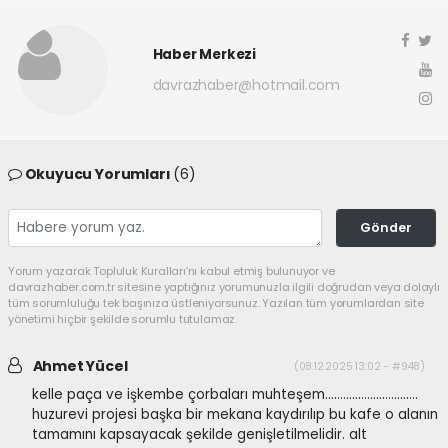
Haber Merkezi
davrazhaber@hotmail.com
Okuyucu Yorumları
(6)
Gönder
Yorum yazarak Topluluk Kuralları’nı kabul etmiş bulunuyor ve
davrazhaber.com.tr sitesine yaptığınız yorumunuzla ilgili doğrudan veya dolaylı
tüm sorumluluğu tek başınıza üstleniyorsunuz. Yazılan tüm yorumlardan site
yönetimi hiçbir şekilde sorumlu tutulamaz.
Ahmet Yücel
(08.12.2025 13:02 - #948)
kelle paça ve işkembe çorbaları muhteşem...............................
huzurevi projesi başka bir mekana kaydırılıp bu kafe o alanın
tamamını kapsayacak şekilde genişletilmelidir. alt