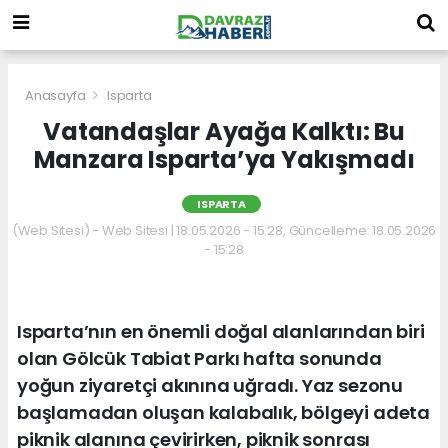
Anasayfa
Isparta
Vatandaşlar Ayağa Kalktı: Bu
Manzara Isparta’ya Yakışmadı
ISPARTA
(Web Sitesi) - Web Sitesi | 18.05.2026 - 15:28, Güncelleme: 18.05.2026
- 15:28
Isparta’nın en önemli doğal alanlarından biri
olan Gölcük Tabiat Parkı hafta sonunda
yoğun ziyaretçi akınına uğradı. Yaz sezonu
başlamadan oluşan kalabalık, bölgeyi adeta
piknik alanına çevirirken, piknik sonrası