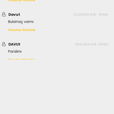
Yorumu Yanıtla
Davut
(22.04.2026 21:06 - #1242)
Bulamaç varmı
Yorumu Yanıtla
DAVUt
(15.05.2026 21:14 - #1290)
Paralımı
Yorumu Yanıtla
haber paketi
haber scripti
haber yazılımı
Tüm hakları saklı tutulmaktadır.Copyright 2026©
Haber Yazılımı:
Web Aksiyon ®