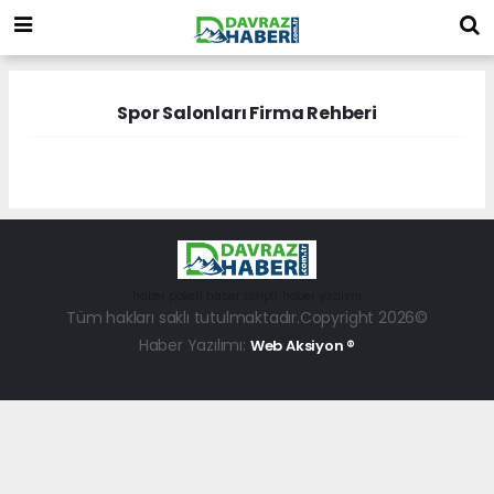
Spor Salonları Firma Rehberi
haber paketi
haber scripti
haber yazılımı
Tüm hakları saklı tutulmaktadır.Copyright 2026©
Haber Yazılımı:
Web Aksiyon ®