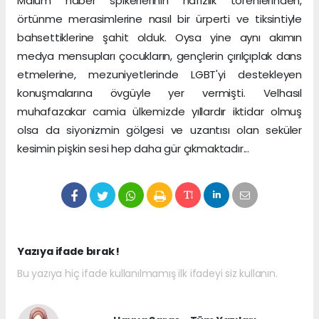
Malum haber spikerlerinin hafızlık törenlerinden,
örtünme merasimlerine nasıl bir ürperti ve tiksintiyle
bahsettiklerine şahit olduk. Oysa yine aynı akımın
medya mensupları çocukların, gençlerin çırılçıplak dans
etmelerine, mezuniyetlerinde LGBT'yi destekleyen
konuşmalarına övgüyle yer vermişti. Velhasıl
muhafazakar camia ülkemizde yıllardır iktidar olmuş
olsa da siyonizmin gölgesi ve uzantısı olan seküler
kesimin pişkin sesi hep daha gür çıkmaktadır...
Yazıya ifade bırak !
Bu yazıya hiç ifade kullanılmamış ilk ifadeyi siz kullanın.