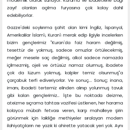
modernlik olarak sunuyor. Kuran'la ve ibadetlerle bağı
zayıf olanları açılma furyasına çok kolay dahil
edebiliyorlar.
Gazze'deki soykırıma şahit olan kimi İngiliz, İspanyol,
Amerikalılar İslam'ı, Kuran'ı merak edip ilgiyle incelerken
bizim gençlerimiz "Kuran'da faiz haram değilmiş,
tesettür de yokmuş, sadece omuzlar örtülecekmiş,
meğer mesele saç değilmiş, alkol sadece namazda
içilmezmiş, ojeli ve örtüsüz namaz olurmuş, ibadete
çok da lüzum yokmuş, kalpler temiz olsunmuş"a
çarçabuk terfi ediveriyorlar. Ve sonuç.... Sonuç; inancı,
imanı, ibadeti tertemiz elinden alınıp yolunmuş tavuk
gibi kalan gençlerimiz... İşte bu noktada deizme,
ateizme sıçrama tahtası vazifesi üstlenen, her harama
kolayca mübah fetvası veren, karşı mahalleye şirin
görünmek için laikliğe methiyeler sıralayan modern
ilahiyatçıların ne yazık ki ahirette yatacak yeri yok. Aynı