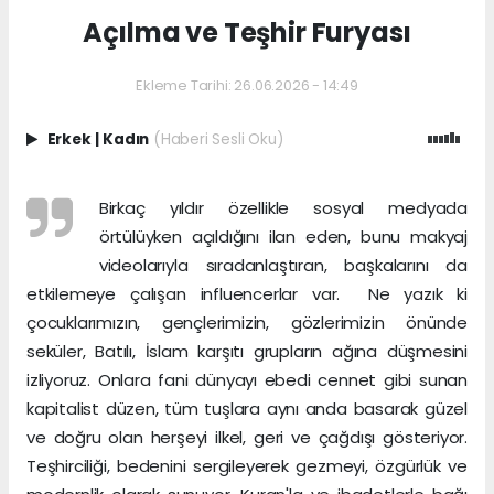
Açılma ve Teşhir Furyası
Ekleme Tarihi: 26.06.2026 - 14:49
Erkek
|
Kadın
(Haberi Sesli Oku)
Birkaç yıldır özellikle sosyal medyada
örtülüyken açıldığını ilan eden, bunu makyaj
videolarıyla sıradanlaştıran, başkalarını da
etkilemeye çalışan influencerlar var. Ne yazık ki
çocuklarımızın, gençlerimizin, gözlerimizin önünde
seküler, Batılı, İslam karşıtı grupların ağına düşmesini
izliyoruz. Onlara fani dünyayı ebedi cennet gibi sunan
kapitalist düzen, tüm tuşlara aynı anda basarak güzel
ve doğru olan herşeyi ilkel, geri ve çağdışı gösteriyor.
Teşhirciliği, bedenini sergileyerek gezmeyi, özgürlük ve