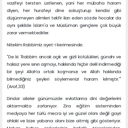
vazifeyi tersten üstlenen, yani her mübaha haram
diyen, her hurafeyi dine sokuşturup kendisi gibi
düşünmeyen alimleri tekfir ilan eden sözde hocalar da
aynı şekilde İslam'a ve Müslüman gençlere çok büyük
zarar vermektedirler.
Nitekim Rabbimiz ayet-i kerimesinde:
"De ki: 'Rabbim ancak açık ve gizli kötülükleri, günahı ve
haksız yere sınırı aşmayı, hakkında hiçbir delil indirmediği
bir şeyi Allah’a ortak koşmanızı ve Allah hakkında
bilmediğiniz şeyleri söylemenizi haram kılmıştır.'"
(Araf,33)
Dindar aileler günümüzde evlatlarına dini değerlerini
aktarmakta zorlanıyor. Zira eğitim sisteminden
medyaya her türlü mecra iyi ve güzel olanı değil gayri
ahlaki ve bize yabancı olanı bize aitmiş gibi gösteriyor.