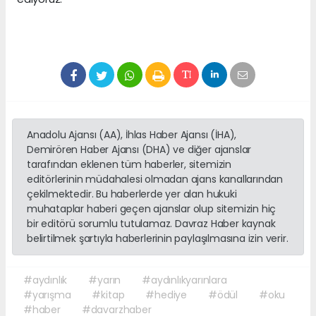
Anadolu Ajansı (AA), İhlas Haber Ajansı (İHA),
Demirören Haber Ajansı (DHA) ve diğer ajanslar
tarafından eklenen tüm haberler, sitemizin
editörlerinin müdahalesi olmadan ajans kanallarından
çekilmektedir. Bu haberlerde yer alan hukuki
muhataplar haberi geçen ajanslar olup sitemizin hiç
bir editörü sorumlu tutulamaz. Davraz Haber kaynak
belirtilmek şartıyla haberlerinin paylaşılmasına izin verir.
#aydınlık
#yarın
#aydınlıkyarınlara
#yarışma
#kitap
#hediye
#ödül
#oku
#haber
#davarzhaber