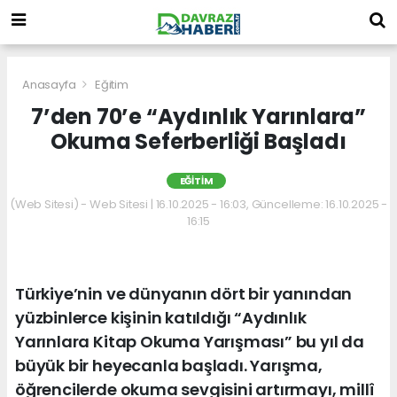
Anasayfa
Eğitim
7’den 70’e “Aydınlık Yarınlara”
Okuma Seferberliği Başladı
EĞITIM
(Web Sitesi) - Web Sitesi | 16.10.2025 - 16:03, Güncelleme: 16.10.2025 -
16:15
Türkiye’nin ve dünyanın dört bir yanından
yüzbinlerce kişinin katıldığı “Aydınlık
Yarınlara Kitap Okuma Yarışması” bu yıl da
büyük bir heyecanla başladı. Yarışma,
öğrencilerde okuma sevgisini artırmayı, millî