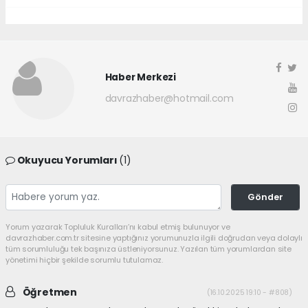
Haber Merkezi
davrazhaber@hotmail.com
Okuyucu Yorumları
(1)
Gönder
Yorum yazarak Topluluk Kuralları’nı kabul etmiş bulunuyor ve
davrazhaber.com.tr sitesine yaptığınız yorumunuzla ilgili doğrudan veya dolaylı
tüm sorumluluğu tek başınıza üstleniyorsunuz. Yazılan tüm yorumlardan site
yönetimi hiçbir şekilde sorumlu tutulamaz.
Öğretmen
(16.10.2025 19:10 - #808)