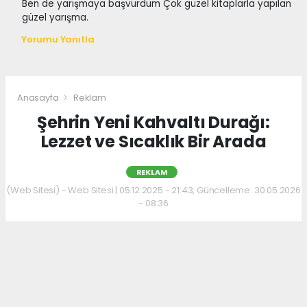
Ben de yarışmaya başvurdum Çok güzel kitaplarla yapılan
güzel yarışma.
Yorumu Yanıtla
Anasayfa
Reklam
Şehrin Yeni Kahvaltı Durağı:
Lezzet ve Sıcaklık Bir Arada
REKLAM
(Web Sitesi) - Web Sitesi | 05.12.2025 - 21:43, Güncelleme: 30.05.2026
- 08:36
Kahvaltı kültürünü sevenler için keyifli bir
adres daha hizmet veriyor. Menüde; hakiki
kelle paça, mercimek ve ezogelin çorbaları ile