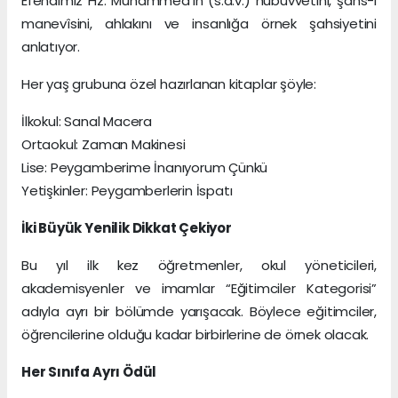
Efendimiz Hz. Muhammed’in (s.a.v.) nübüvvetini, şahs-ı
manevîsini, ahlakını ve insanlığa örnek şahsiyetini
anlatıyor.
Her yaş grubuna özel hazırlanan kitaplar şöyle:
İlkokul: Sanal Macera
Ortaokul: Zaman Makinesi
Lise: Peygamberime İnanıyorum Çünkü
Yetişkinler: Peygamberlerin İspatı
İki Büyük Yenilik Dikkat Çekiyor
Bu yıl ilk kez öğretmenler, okul yöneticileri,
akademisyenler ve imamlar “Eğitimciler Kategorisi”
adıyla ayrı bir bölümde yarışacak. Böylece eğitimciler,
öğrencilerine olduğu kadar birbirlerine de örnek olacak.
Her Sınıfa Ayrı Ödül