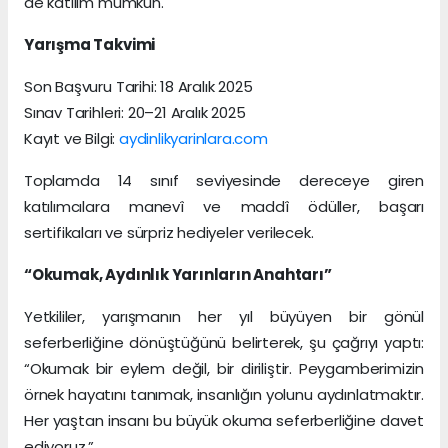
de katılım mümkün.
Yarışma Takvimi
Son Başvuru Tarihi: 18 Aralık 2025
Sınav Tarihleri: 20–21 Aralık 2025
Kayıt ve Bilgi:
aydinlikyarinlara.com
Toplamda 14 sınıf seviyesinde dereceye giren
katılımcılara manevî ve maddî ödüller, başarı
sertifikaları ve sürpriz hediyeler verilecek.
“Okumak, Aydınlık Yarınların Anahtarı”
Yetkililer, yarışmanın her yıl büyüyen bir gönül
seferberliğine dönüştüğünü belirterek, şu çağrıyı yaptı:
“Okumak bir eylem değil, bir diriliştir. Peygamberimizin
örnek hayatını tanımak, insanlığın yolunu aydınlatmaktır.
Her yaştan insanı bu büyük okuma seferberliğine davet
ediyoruz.”