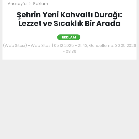
Anasayfa
Reklam
Şehrin Yeni Kahvaltı Durağı:
Lezzet ve Sıcaklık Bir Arada
REKLAM
(Web Sitesi) - Web Sitesi | 05.12.2025 - 21:43, Güncelleme: 30.05.2026
- 08:36
Kahvaltı kültürünü sevenler için keyifli bir
adres daha hizmet veriyor. Menüde; hakiki
kelle paça, mercimek ve ezogelin çorbaları ile
güne sıcak bir başlangıç yapılabiliyor.
Çorbalara eşlik eden tost, kumru ve gözleme
çeşitleri ise hem pratik hem de lezzetli
seçenekler sunuyor.