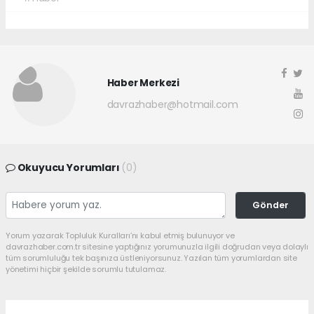
Haber Merkezi
davrazhaber@hotmail.com
Okuyucu Yorumları
(0)
Gönder
Yorum yazarak Topluluk Kuralları’nı kabul etmiş bulunuyor ve
davrazhaber.com.tr sitesine yaptığınız yorumunuzla ilgili doğrudan veya dolaylı
tüm sorumluluğu tek başınıza üstleniyorsunuz. Yazılan tüm yorumlardan site
yönetimi hiçbir şekilde sorumlu tutulamaz.