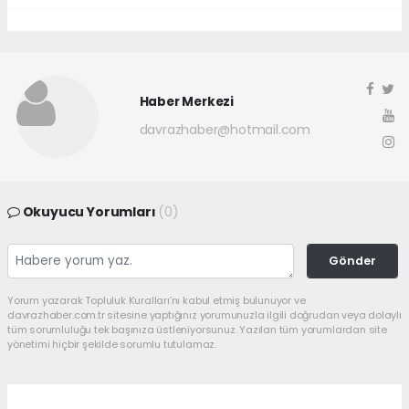
Haber Merkezi
davrazhaber@hotmail.com
Okuyucu Yorumları
(0)
Gönder
Yorum yazarak Topluluk Kuralları’nı kabul etmiş bulunuyor ve
davrazhaber.com.tr sitesine yaptığınız yorumunuzla ilgili doğrudan veya dolaylı
tüm sorumluluğu tek başınıza üstleniyorsunuz. Yazılan tüm yorumlardan site
yönetimi hiçbir şekilde sorumlu tutulamaz.