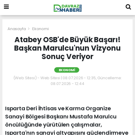
Anasayfa
Ekonomi
Atabey OSB'de Büyük Başarı!
Başkan Marulcu'nun Vizyonu
Sonuç Veriyor
EKONOMI
(Web Sitesi) - Web Sitesi | 08.07.2026 - 12:35, Güncelleme:
08.07.2026 - 12:44
Isparta Deri İhtisas ve Karma Organize
Sanayi Bölgesi Başkanı Mustafa Marulcu
öncülüğünde yürütülen çalışmalar,
Isparta'nın sanayi altyapısını güçlendirmeye