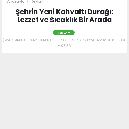
Anasayfa
Reklam
Şehrin Yeni Kahvaltı Durağı:
Lezzet ve Sıcaklık Bir Arada
REKLAM
(Web Sitesi) - Web Sitesi | 05.12.2025 - 21:43, Güncelleme: 30.05.2026
- 08:36
Kahvaltı kültürünü sevenler için keyifli bir
adres daha hizmet veriyor. Menüde; hakiki
kelle paça, mercimek ve ezogelin çorbaları ile
güne sıcak bir başlangıç yapılabiliyor.
Çorbalara eşlik eden tost, kumru ve gözleme
çeşitleri ise hem pratik hem de lezzetli
seçenekler sunuyor.