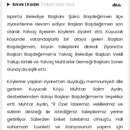
Erkek
|
Kadın
(Haberi Sesli Oku)
Isparta Belediye Başkanı Şükrü Başdeğirmen ilçe
ziyaretlerine devam ediyor. Başkan Başdeğirmen son
olarak Yalvaç ilçesinin köylerini ziyaret etti. Kuyucak
köyünde vatandaşlarla bir araya gelen Başkan
Başdeğirmen, köyün taleplerini dinledi. Ziyarette
Başkan Başdeğirmen’e Yalvaç Belediye Başkan Vekili
Yakup Kırtıklı ve Yalvaç Muhtarlar Derneği Başkanı Soner
Günay’da eşlik etti.
Köylerine yapılan ziyaretten duyduğu memnuniyeti dile
getiren Kuyucak Köyü Muhtarı Salim Aydın,
desteklerinden dolayı Başkan Başdeğirmen’e teşekkür
etti. Muhtar Aydın, “İl Özel İdaremiz, vekillerimiz ve
sizlerin desteği ile istediğimiz taleplerimiz yerine
getiriliyor. Sizlerden briket talebimiz olmuştu. Halı
sahamızın tuvaleti ve banyosunun yapımı için