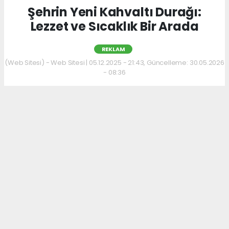
Şehrin Yeni Kahvaltı Durağı:
Lezzet ve Sıcaklık Bir Arada
REKLAM
(Web Sitesi) - Web Sitesi | 05.12.2025 - 21:43, Güncelleme: 30.05.2026
- 08:36
Kahvaltı kültürünü sevenler için keyifli bir
adres daha hizmet veriyor. Menüde; hakiki
kelle paça, mercimek ve ezogelin çorbaları ile
güne sıcak bir başlangıç yapılabiliyor.
Çorbalara eşlik eden tost, kumru ve gözleme
çeşitleri ise hem pratik hem de lezzetli
seçenekler sunuyor.