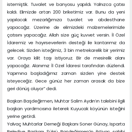
istemiştik. Tuvalet ve banyosu yapıldı. Yalnızca çatısı
kaldı. Elimizde artan 200 briketimiz var. Bunu da yeni
yapılacak mezarlığımıza tuvalet ve abdesthane
yapacağız. Üzerine de elimizdeki malzemelerimizle
çatısını yapacağız. Allah size güç kuvvet versin. İl Özel
İdaremiz ve hayırseverlerin desteği ile kantarımız da
gelecek. Sizden isteğimiz, 3 bin metrekarelik bir yerimiz
var. Oraya kilit taşı istiyoruz. Bir de mesirelik alanı
yapacağız. Alanımız İl Özel İdaresi tarafından düzlendi.
Yapımına başladığımız zaman sizden yine destek
isteyeceğiz. Gece günüz her zaman arasak da bize
geri dönüş oluyor” dedi.
Başkan Başdeğirmen, Muhtar Salim Aydın’ın talebini ilgili
başkan yardımcısına ileterek Kuyucak köyünün isteğini
yerine getirdi.
Yalvaç Muhtarlar Derneği Başkanı Soner Günay, Isparta
Belediye Başkanı Şükrü Başdeğirmen’in ihtiyaç sahibi