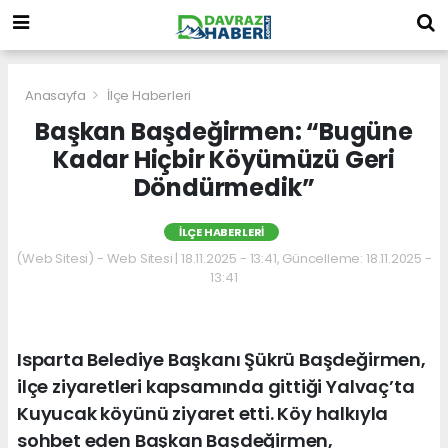
Anasayfa
İlçe Haberleri
Başkan Başdeğirmen: “Bugüne
Kadar Hiçbir Köyümüzü Geri
Döndürmedik”
İLÇE HABERLERI
(Web Sitesi) - Web Sitesi | 18.11.2025 - 13:41, Güncelleme: 18.11.2025 -
13:41
Isparta Belediye Başkanı Şükrü Başdeğirmen,
ilçe ziyaretleri kapsamında gittiği Yalvaç’ta
Kuyucak köyünü ziyaret etti. Köy halkıyla
sohbet eden Başkan Başdeğirmen,