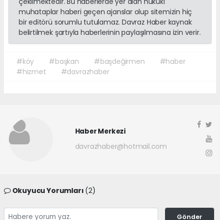
çekilmektedir. Bu haberlerde yer alan hukuki
muhataplar haberi geçen ajanslar olup sitemizin hiç
bir editörü sorumlu tutulamaz. Davraz Haber kaynak
belirtilmek şartıyla haberlerinin paylaşılmasına izin verir.
#köy
#başkan
#başdeğirmen
#haber
#hizmet
#davrazhaber
Haber Merkezi
davrazhaber@hotmail.com
Okuyucu Yorumları
(2)
Gönder