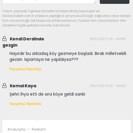
Yorum yazarak Topluluk Kuralları’nı kabul etmiş bulunuyor ve
davrazhaber.com.tr sitesine yaptığınız yorumunuzla ilgili doğrudan veya dolaylı
tüm sorumluluğu tek başınıza üstleniyorsunuz. Yazılan tüm yorumlardan site
yönetimi hiçbir şekilde sorumlu tutulamaz.
Kendi Derdinde
(18.11.2025 17:36 - #889)
gezgin
Hayırdır bu arkadaş köy gezmeye başladı. Bırak milletvekili
gezsin. Ispartaya ne yapıldıysa???
Yorumu Yanıtla
Kemal Kaya
(19.11.2025 01:47 - #890)
Şehri ihya etti de sıra köye geldi sanki
Yorumu Yanıtla
Anasayfa
Reklam