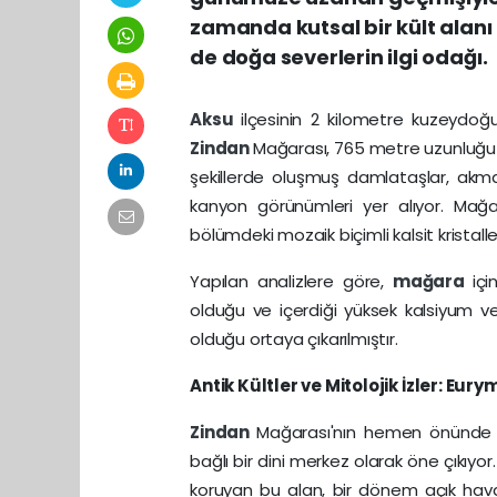
zamanda kutsal bir kült alanı
de doğa severlerin ilgi odağı.
Aksu
ilçesinin 2 kilometre kuzeydo
Zindan
Mağarası, 765 metre uzunluğu il
şekillerde oluşmuş damlataşlar, akmat
kanyon görünümleri yer alıyor. Mağ
bölümdeki mozaik biçimli kalsit kristal
Yapılan analizlere göre,
mağara
iç
olduğu ve içerdiği yüksek kalsiyum v
olduğu ortaya çıkarılmıştır.
Antik Kültler ve Mitolojik İzler: Eu
Zindan
Mağarası'nın hemen önünde y
bağlı bir dini merkez olarak öne çıkı
koruyan bu alan, bir dönem açık hava 