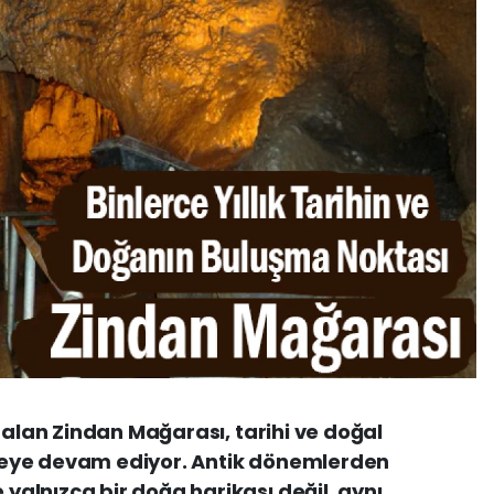
 alan Zindan Mağarası, tarihi ve doğal
eye devam ediyor. Antik dönemlerden
alnızca bir doğa harikası değil, aynı