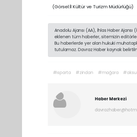
(Görsel:İl Kültür ve Turizm Müdürlüğü)
Anadolu Ajansı (AA), İhlas Haber Ajansı 
eklenen tüm haberler, sitemizin editörl
Bu haberlerde yer alan hukuki muhatapla
tutulamaz. Davraz Haber kaynak belirtilme
#ısparta
#zindan
#mağara
#aksu
Haber Merkezi
davrazhaber@hotm