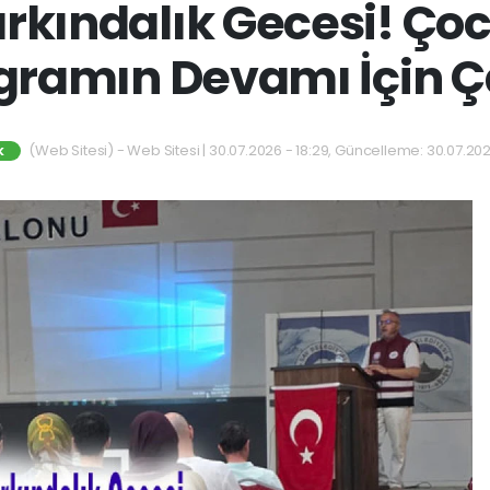
arkındalık Gecesi! Ço
gramın Devamı İçin Ç
(Web Sitesi) - Web Sitesi | 30.07.2026 - 18:29, Güncelleme: 30.07.202
K