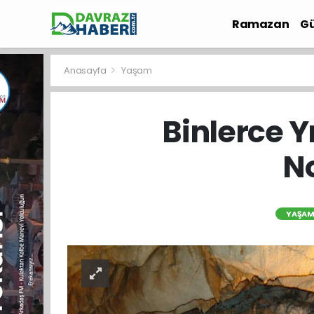
Ramazan
Gü
İlçe Haberleri
Anasayfa
Yaşam
Binlerce Y
No
YAŞA