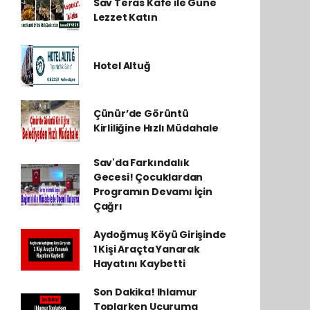
Sav Teras Kafe ile Güne
Lezzet Katın
Hotel Altuğ
Çünür’de Görüntü
Kirliliğine Hızlı Müdahale
Sav'da Farkındalık
Gecesi! Çocuklardan
Programın Devamı İçin
Çağrı
Aydoğmuş Köyü Girişinde
1 Kişi Araçta Yanarak
Hayatını Kaybetti
Son Dakika! Ihlamur
Toplarken Uçuruma