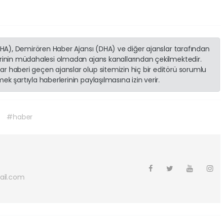
(İHA), Demirören Haber Ajansı (DHA) ve diğer ajanslar tarafından
erinin müdahalesi olmadan ajans kanallarından çekilmektedir.
r haberi geçen ajanslar olup sitemizin hiç bir editörü sorumlu
k şartıyla haberlerinin paylaşılmasına izin verir.
#haber
ail.com