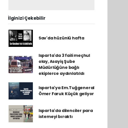
İlginizi Çekebilir
Sav'da hüzünlü hafta
Isparta'da 3 faili meçhul
olay, Asayiş Şube
Müdürlüğüne bağlı
ekiplerce aydınlatıldı
Isparta'ya Em.Tuğgeneral
Ömer Faruk Küçük geliyor
Isparta'da dilenciler para
istemeyi bıraktı