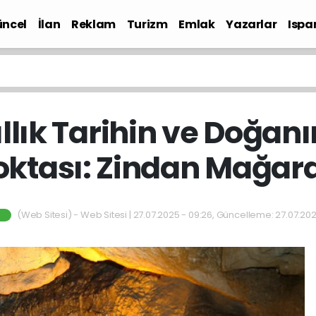
ncel
İlan
Reklam
Turizm
Emlak
Yazarlar
Ispa
Gündem
ıllık Tarihin ve Doğa
ktası: Zindan Mağar
(Web Sitesi) - Web Sitesi | 27.07.2025 - 09:26, Güncelleme: 27.07.202
M