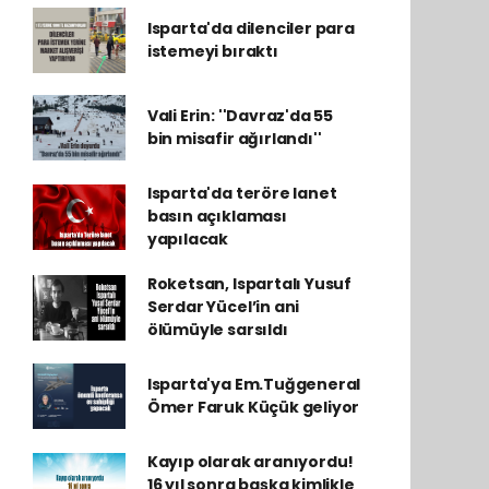
Isparta'da dilenciler para
istemeyi bıraktı
Vali Erin: ''Davraz'da 55
bin misafir ağırlandı''
Isparta'da teröre lanet
basın açıklaması
yapılacak
Roketsan, Ispartalı Yusuf
Serdar Yücel’in ani
ölümüyle sarsıldı
Isparta'ya Em.Tuğgeneral
Ömer Faruk Küçük geliyor
Kayıp olarak aranıyordu!
16 yıl sonra başka kimlikle