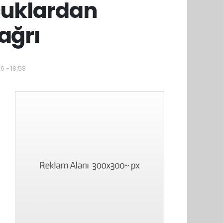
cuklardan
ağrı
6 - 18:58