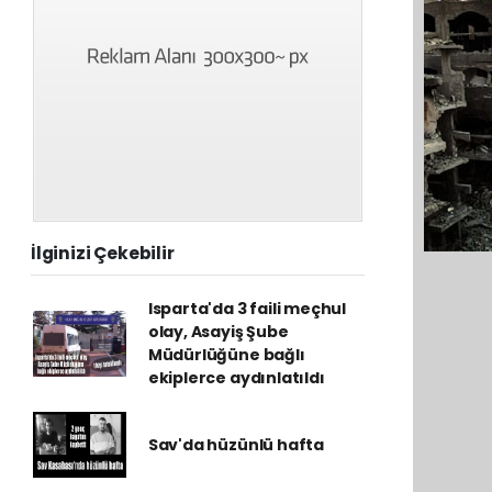
İlginizi Çekebilir
Isparta'da 3 faili meçhul
olay, Asayiş Şube
Müdürlüğüne bağlı
ekiplerce aydınlatıldı
Sav'da hüzünlü hafta