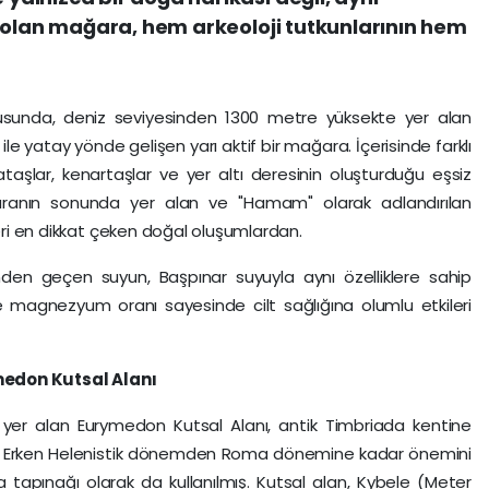
 olan mağara, hem arkeoloji tutkunlarının hem
ğusunda, deniz seviyesinden 1300 metre yüksekte yer alan
e yatay yönde gelişen yarı aktif bir mağara. İçerisinde farklı
aşlar, kenartaşlar ve yer altı deresinin oluşturduğu eşsiz
aranın sonunda yer alan ve "Hamam" olarak adlandırılan
leri en dikkat çeken doğal oluşumlardan.
inden geçen suyun, Başpınar suyuyla aynı özelliklere sahip
e magnezyum oranı sayesinde cilt sağlığına olumlu etkileri
rymedon Kutsal Alanı
er alan Eurymedon Kutsal Alanı, antik Timbriada kentine
yor. Erken Helenistik dönemden Roma dönemine kadar önemini
tapınağı olarak da kullanılmış. Kutsal alan, Kybele (Meter