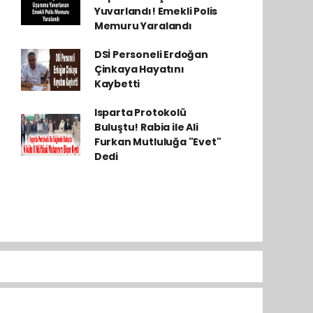
Yuvarlandı! Emekli Polis
Memuru Yaralandı
DSİ Personeli Erdoğan
Çinkaya Hayatını
Kaybetti
Isparta Protokolü
Buluştu! Rabia ile Ali
Furkan Mutluluğa "Evet"
Dedi