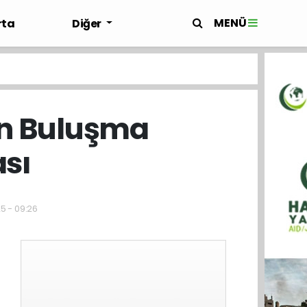
MENÜ
rta
Diğer
nın Buluşma
ası
5 - 09:26