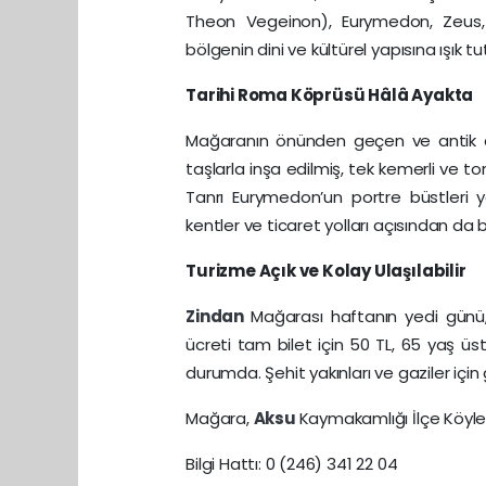
Theon Vegeinon), Eurymedon, Zeus,
bölgenin dini ve kültürel yapısına ışık tu
Tarihi Roma Köprüsü Hâlâ Ayakta
Mağaranın önünden geçen ve antik 
taşlarla inşa edilmiş, tek kemerli ve to
Tanrı Eurymedon’un portre büstleri ye
kentler ve ticaret yolları açısından da
Turizme Açık ve Kolay Ulaşılabilir
Zindan
Mağarası haftanın yedi günü,
ücreti tam bilet için 50 TL, 65 yaş üst
durumda. Şehit yakınları ve gaziler için g
Mağara,
Aksu
Kaymakamlığı İlçe Köyler
Bilgi Hattı: 0 (246) 341 22 04