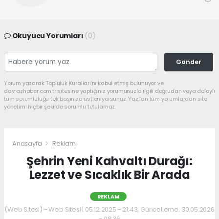
Okuyucu Yorumları
(0)
Gönder
Yorum yazarak Topluluk Kuralları’nı kabul etmiş bulunuyor ve
davrazhaber.com.tr sitesine yaptığınız yorumunuzla ilgili doğrudan veya dolaylı
tüm sorumluluğu tek başınıza üstleniyorsunuz. Yazılan tüm yorumlardan site
yönetimi hiçbir şekilde sorumlu tutulamaz.
Anasayfa
Reklam
Şehrin Yeni Kahvaltı Durağı:
Lezzet ve Sıcaklık Bir Arada
REKLAM
(Web Sitesi) - Web Sitesi | 05.12.2025 - 21:43, Güncelleme: 30.05.2026
- 08:36