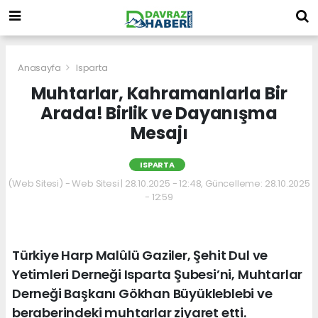
Anasayfa
Isparta
Muhtarlar, Kahramanlarla Bir
Arada! Birlik ve Dayanışma
Mesajı
ISPARTA
(Web Sitesi) - Web Sitesi | 28.10.2025 - 12:48, Güncelleme: 28.10.2025
- 12:59
Türkiye Harp Malûlü Gaziler, Şehit Dul ve
Yetimleri Derneği Isparta Şubesi’ni, Muhtarlar
Derneği Başkanı Gökhan Büyükleblebi ve
beraberindeki muhtarlar ziyaret etti.