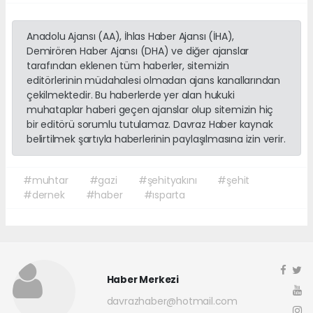
Anadolu Ajansı (AA), İhlas Haber Ajansı (İHA),
Demirören Haber Ajansı (DHA) ve diğer ajanslar
tarafından eklenen tüm haberler, sitemizin
editörlerinin müdahalesi olmadan ajans kanallarından
çekilmektedir. Bu haberlerde yer alan hukuki
muhataplar haberi geçen ajanslar olup sitemizin hiç
bir editörü sorumlu tutulamaz. Davraz Haber kaynak
belirtilmek şartıyla haberlerinin paylaşılmasına izin verir.
#muhtar
#gazi
#şehityakını
#şehit
#dernek
#haber
#ısparta
Haber Merkezi
davrazhaber@hotmail.com