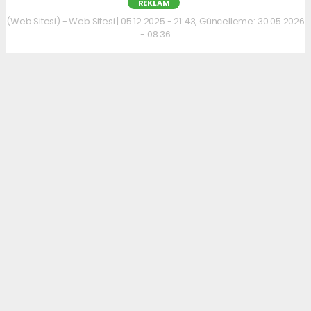
REKLAM
(Web Sitesi) - Web Sitesi | 05.12.2025 - 21:43, Güncelleme: 30.05.2026
- 08:36
Kahvaltı kültürünü sevenler için keyifli bir
adres daha hizmet veriyor. Menüde; hakiki
kelle paça, mercimek ve ezogelin çorbaları ile
güne sıcak bir başlangıç yapılabiliyor.
Çorbalara eşlik eden tost, kumru ve gözleme
çeşitleri ise hem pratik hem de lezzetli
seçenekler sunuyor.