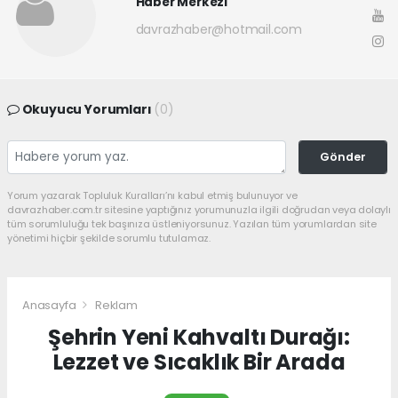
Haber Merkezi
davrazhaber@hotmail.com
Okuyucu Yorumları
(0)
Gönder
Yorum yazarak Topluluk Kuralları’nı kabul etmiş bulunuyor ve
davrazhaber.com.tr sitesine yaptığınız yorumunuzla ilgili doğrudan veya dolaylı
tüm sorumluluğu tek başınıza üstleniyorsunuz. Yazılan tüm yorumlardan site
yönetimi hiçbir şekilde sorumlu tutulamaz.
Anasayfa
Reklam
Şehrin Yeni Kahvaltı Durağı:
Lezzet ve Sıcaklık Bir Arada