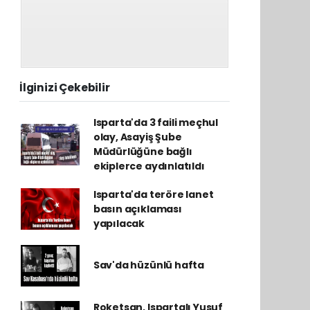
İlginizi Çekebilir
Isparta'da 3 faili meçhul
olay, Asayiş Şube
Müdürlüğüne bağlı
ekiplerce aydınlatıldı
Isparta'da teröre lanet
basın açıklaması
yapılacak
Sav'da hüzünlü hafta
Roketsan, Ispartalı Yusuf