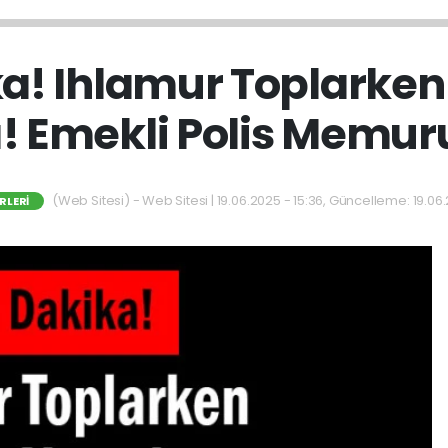
ka! Ihlamur Toplarke
! Emekli Polis Memur
(Web Sitesi) - Web Sitesi | 19.06.2025 - 15:36, Güncelleme: 19.06.
RLERI