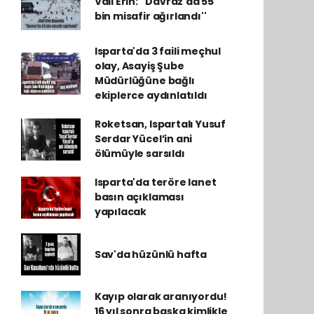
Vali Erin: ''Davraz'da 55
bin misafir ağırlandı''
Isparta'da 3 faili meçhul
olay, Asayiş Şube
Müdürlüğüne bağlı
ekiplerce aydınlatıldı
Roketsan, Ispartalı Yusuf
Serdar Yücel’in ani
ölümüyle sarsıldı
Isparta'da teröre lanet
basın açıklaması
yapılacak
Sav'da hüzünlü hafta
Kayıp olarak aranıyordu!
16 yıl sonra başka kimlikle