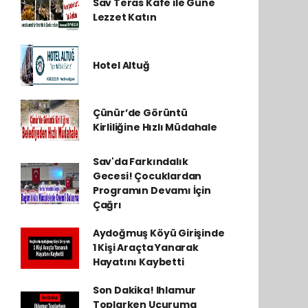
Sav Teras Kafe ile Güne
Lezzet Katın
Hotel Altuğ
Çünür’de Görüntü
Kirliliğine Hızlı Müdahale
Sav'da Farkındalık
Gecesi! Çocuklardan
Programın Devamı İçin
Çağrı
Aydoğmuş Köyü Girişinde
1 Kişi Araçta Yanarak
Hayatını Kaybetti
Son Dakika! Ihlamur
Toplarken Uçuruma