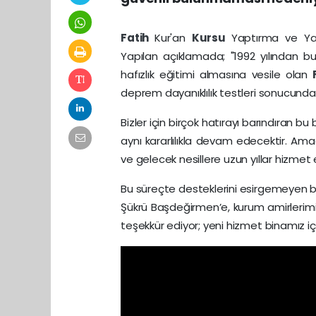
Fatih
Kur'an
Kursu
Yaptırma ve Yaş
Yapılan açıklamada; "1992 yılından 
hafızlık eğitimi almasına vesile olan
deprem dayanıklılık testleri sonucunda
Bizler için birçok hatırayı barındıran bu
aynı kararlılıkla devam edecektir. A
ve gelecek nesillere uzun yıllar hizmet
Bu süreçte desteklerini esirgemeyen ba
Şükrü Başdeğirmen’e, kurum amirlerimi
teşekkür ediyor; yeni hizmet binamız için