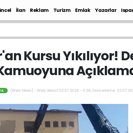
ncel
İlan
Reklam
Turizm
Emlak
Yazarlar
Ispa
Gündem
r'an Kursu Yıkılıyor! 
Kamuoyuna Açıklam
(Web Sitesi) - Web Sitesi | 02.07.2026 - 11:38, Güncelleme: 02.07.202
TA