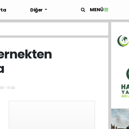
MENÜ
rta
Diğer
Dernekten
a
6 - 11:43