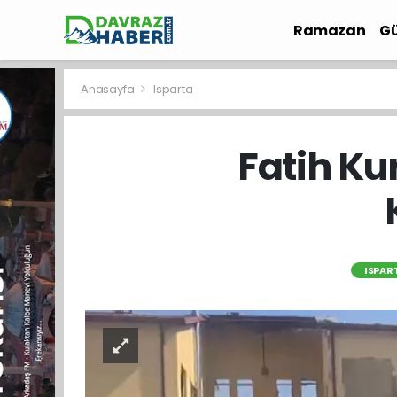
Ramazan
Gü
İlçe Haberleri
Anasayfa
Isparta
Fatih Ku
ISPAR