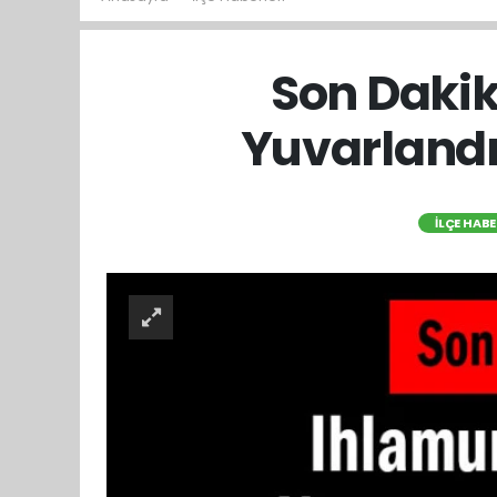
Son Daki
Yuvarlandı
İLÇE HABE