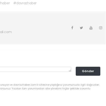
haber
#davrazhaber
ail.com
Gönder
lunuyor ve davrazhaber.com.tr sitesine yaptığınız yorumunuzla ilgili doğrudan
yorsunuz. Yazılan tüm yorumlardan site yönetimi hiçbir şekilde sorumlu