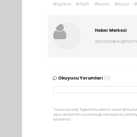
#ısparta
#fatih
#kuran
#kursu
#
Haber Merkezi
davrazhaber@hotm
Okuyucu Yorumları
(0)
Yorum yazarak Topluluk Kuralları’nı kabul etmiş bu
veya dolaylı tüm sorumluluğu tek başınıza üstleni
tutulamaz.