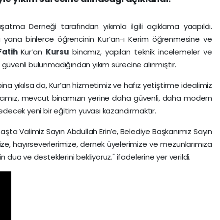
atma Derneği tarafından yıkımla ilgili açıklama yaapıldı.
bu yana binlerce öğrencinin Kur’an-ı Kerim öğrenmesine ve
Fatih
Kur’an
Kursu
binamız, yapılan teknik incelemeler ve
 güvenli bulunmadığından yıkım sürecine alınmıştır.
 bina yıkılsa da, Kur’an hizmetimiz ve hafız yetiştirme idealimiz
macımız, mevcut binamızın yerine daha güvenli, daha modern
 edecek yeni bir eğitim yuvası kazandırmaktır.
şta Valimiz Sayın Abdullah Erin’e, Belediye Başkanımız Sayın
ze, hayırseverlerimize, dernek üyelerimize ve mezunlarımıza
 dua ve desteklerini bekliyoruz." ifadelerine yer verildi.