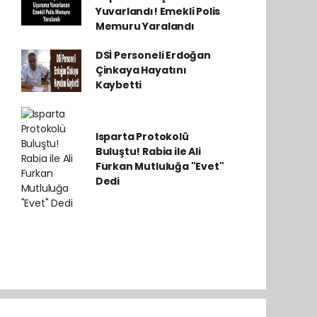
Yuvarlandı! Emekli Polis
Memuru Yaralandı
DSİ Personeli Erdoğan
Çinkaya Hayatını
Kaybetti
Isparta Protokolü
Buluştu! Rabia ile Ali
Furkan Mutluluğa "Evet"
Dedi