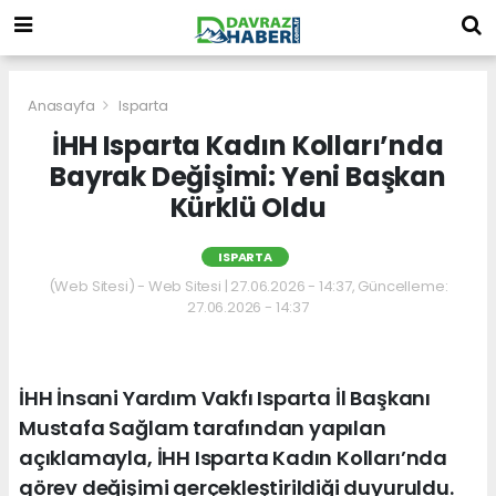
Anasayfa
Isparta
İHH Isparta Kadın Kolları’nda
Bayrak Değişimi: Yeni Başkan
Kürklü Oldu
ISPARTA
(Web Sitesi) - Web Sitesi | 27.06.2026 - 14:37, Güncelleme:
27.06.2026 - 14:37
İHH İnsani Yardım Vakfı Isparta İl Başkanı
Mustafa Sağlam tarafından yapılan
açıklamayla, İHH Isparta Kadın Kolları’nda
görev değişimi gerçekleştirildiği duyuruldu.