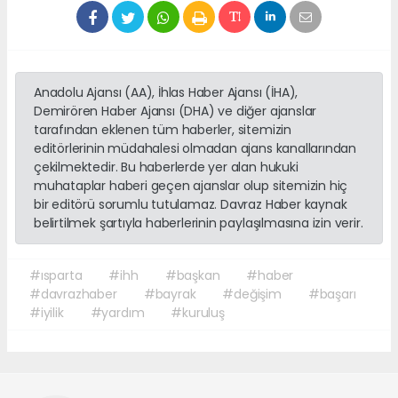
Anadolu Ajansı (AA), İhlas Haber Ajansı (İHA),
Demirören Haber Ajansı (DHA) ve diğer ajanslar
tarafından eklenen tüm haberler, sitemizin
editörlerinin müdahalesi olmadan ajans kanallarından
çekilmektedir. Bu haberlerde yer alan hukuki
muhataplar haberi geçen ajanslar olup sitemizin hiç
bir editörü sorumlu tutulamaz. Davraz Haber kaynak
belirtilmek şartıyla haberlerinin paylaşılmasına izin verir.
#ısparta
#ihh
#başkan
#haber
#davrazhaber
#bayrak
#değişim
#başarı
#iyilik
#yardım
#kuruluş