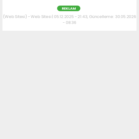
REKLAM
(Web Sitesi) - Web Sitesi | 05.12.2025 - 21:43, Güncelleme: 30.05.2026
- 08:36
Kahvaltı kültürünü sevenler için keyifli bir
adres daha hizmet veriyor. Menüde; hakiki
kelle paça, mercimek ve ezogelin çorbaları ile
güne sıcak bir başlangıç yapılabiliyor.
Çorbalara eşlik eden tost, kumru ve gözleme
çeşitleri ise hem pratik hem de lezzetli
seçenekler sunuyor.