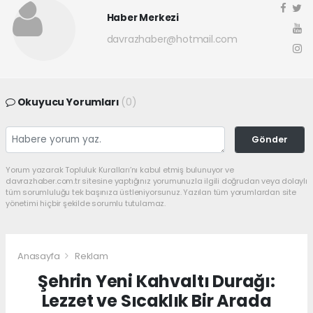
Haber Merkezi
davrazhaber@hotmail.com
Okuyucu Yorumları
(0)
Gönder
Yorum yazarak Topluluk Kuralları’nı kabul etmiş bulunuyor ve
davrazhaber.com.tr sitesine yaptığınız yorumunuzla ilgili doğrudan veya dolaylı
tüm sorumluluğu tek başınıza üstleniyorsunuz. Yazılan tüm yorumlardan site
yönetimi hiçbir şekilde sorumlu tutulamaz.
Anasayfa
Reklam
Şehrin Yeni Kahvaltı Durağı:
Lezzet ve Sıcaklık Bir Arada